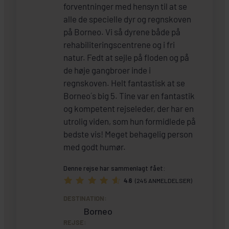
forventninger med hensyn til at se
alle de specielle dyr og regnskoven
på Borneo. Vi så dyrene både på
rehabiliteringscentrene og i fri
natur. Fedt at sejle på floden og på
de høje gangbroer inde i
regnskoven. Helt fantastisk at se
Borneo´s big 5. Tine var en fantastik
og kompetent rejseleder, der har en
utrolig viden, som hun formidlede på
bedste vis! Meget behagelig person
med godt humør.
Denne rejse har sammenlagt fået:
4.6
(245 ANMELDELSER)
DESTINATION:
Borneo
REJSE: