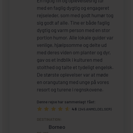
En rigtig fin og oplevelsesrig tur
med en faglig dygtig og engageret
rejseleder, som med godt humør tog
sig godt af alle. Tine er både faglig
dygtig og varm person med en stor
portion humor. Alle lokale guider var
venlige, hjælpsomme og delte ud
med deres viden om planter og dyr,
gav os et indblik i kulturen med
stolthed og talte et tydeligt engelsk.
De største oplevelser var at møde
en orangutang med unge på vores
resort og turene i regnskovene.
Denne rejse har sammenlagt fået:
4.6
(245 ANMELDELSER)
DESTINATION:
Borneo