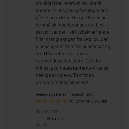
umuligt! Men hvem vil da ikke tit
komme til at tænke på skildpadden
på Selingan Island lægge 85 æg og
de små skildpaddeunger, der blev
sat ud i vandet - så livsbekræftende!
Eller orangutangen fra Sepilok, der
pludseligkom frem fra buskadset og
stod få centimeter fra os
overvældede danskere. Og ikke
mindst pygmæelefanterne vi var så
heldige at opleve. Tak for en
uforglemmelig oplevelse!
Denne rejse har sammenlagt fået:
4.6
(245 ANMELDELSER)
DESTINATION:
Borneo
REJSE: