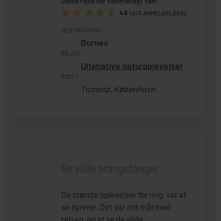
Denne rejse har sammenlagt fået:
4.6
(245 ANMELDELSER)
DESTINATION:
Borneo
REJSE:
Ultimative naturoplevelser
GÆST:
Tomasz, København
De vilde orangutanger
De største oplevelser for mig, var at
se dyrene. Det var mit mål med
rejsen, og at se de vilde