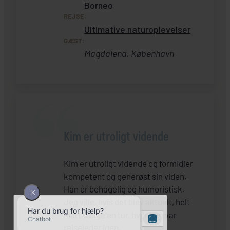
Borneo
REJSE:
Ultimative naturoplevelser
GÆST:
Magdalena, København
Kim er utroligt vidende
Kim er utroligt vidende og formidler
kompetent og generøst sin viden.
Han er behagelig og humoristisk.
Jeg ville, hvis det blev aktuelt, helt
klart vælge en tur, hvor han var
rejseleder igen.