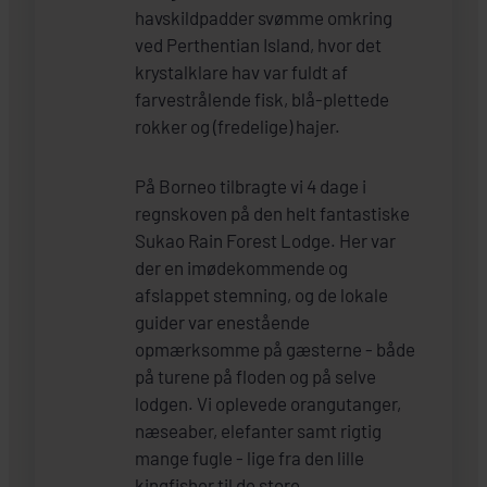
havskildpadder svømme omkring
ved Perthentian Island, hvor det
krystalklare hav var fuldt af
farvestrålende fisk, blå-plettede
rokker og (fredelige) hajer.
På Borneo tilbragte vi 4 dage i
regnskoven på den helt fantastiske
Sukao Rain Forest Lodge. Her var
der en imødekommende og
afslappet stemning, og de lokale
guider var enestående
opmærksomme på gæsterne - både
på turene på floden og på selve
lodgen. Vi oplevede orangutanger,
næseaber, elefanter samt rigtig
mange fugle - lige fra den lille
kingfisher til de store