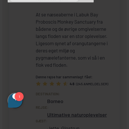
At se næseaberne i Labuk Bay
Proboscis Monkey Sanctuary fra
bådene og de øvrige omgivelserne
langs floden var en stor oplevelser.
Ligesom synet af orangutangerne i
deres eget miljø og
pygmæelefanterne, som vi så i en
flok ved floden.
Denne rejse har sammenlagt fået:
4.6
(245 ANMELDELSER)
DESTINATION:
Borneo
REJSE:
Ultimative naturoplevelser
GÆST:
Jette, Glostrup