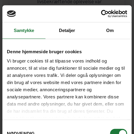
livsbekræftende oplevelse var
besøg på rehabiliteringscenteret
ved Shangri La Rasa Ria. Her passer
de i øjeblikket 4-5 små orangutang
Samtykke
Detaljer
Om
unger, og man kan som gæst
komme ganske nær. Man må
selvfølgelig ikke røre ved ungerne,
Denne hjemmeside bruger cookies
da det er vilde dyr, der med tiden
skal tilbage til naturen, men man er
Vi bruger cookies til at tilpasse vores indhold og
annoncer, til at vise dig funktioner til sociale medier og til
jo ikke ansvarlig for, hvad en
at analysere vores trafik. Vi deler også oplysninger om
orangutang unge gør!!!
din brug af vores website med vores partnere inden for
sociale medier, annonceringspartnere og
En tredje stor oplevelse, også
analysepartnere. Vores partnere kan kombinere disse
livsbekræftende på sin måde,
data med andre oplysninger, du har givet dem, eller som
oplevede vi under et regnvejr i Kota
de har indsamlet fra din brug af deres tjenester. Du
Kinabalu. Når det regner, så regner
samtykker til vores cookies, hvis du fortsætter med at
det, men skal man alligevel have
anvende vores hjemmeside.
Samtykkevalg
mad, er det godt at have en ven, når
NØDVENDIG