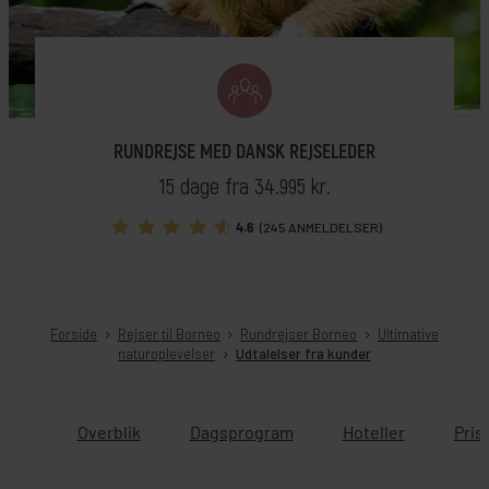
RUNDREJSE MED DANSK REJSELEDER
15 dage fra 34.995 kr.
4.6
(245 ANMELDELSER)
Forside
Rejser til Borneo
Rundrejser Borneo
Ultimative
naturoplevelser
Udtalelser fra kunder
Overblik
Dagsprogram
Hoteller
Pris