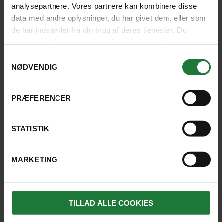
analysepartnere. Vores partnere kan kombinere disse
data med andre oplysninger, du har givet dem, eller som
de har indsamlet fra din brug af deres tjenester. Du
samtykker til vores cookies, hvis du fortsætter med at
SE KORT
anvende vores hjemmeside.
Samtykkevalg
NØDVENDIG
PRÆFERENCER
STATISTIK
MARKETING
BRASILIEN
INDIVIDUEL REJSE
Brasiliens højdepunkter
TILLAD ALLE COOKIES
Oplev Salvador, bo på en lodge i Amazonjunglen og se