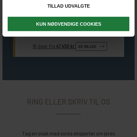
Iguazúvandfaldene, Búzios og Rio. Det bedste af
TILLAD UDVALGTE
Brasilien!
KUN NØDVENDIGE COOKIES
Foz do Iguaçu
(3 nætter)
Salvador
(3)
Amazonjunglen
(3)
Rio de Janeiro
(3)
Búzios
(3)
18 dage fra
47.450 kr.
SE REJSE
RING ELLER SKRIV TIL OS
Tag en snak med vores eksperter om jeres