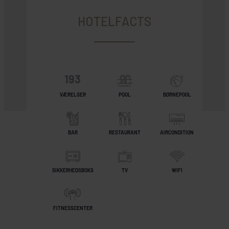
HOTELFACTS
193
VÆRELSER
POOL
BØRNEPOOL
BAR
RESTAURANT
AIRCONDITION
SIKKERHEDSBOKS
TV
WIFI
FITNESSCENTER