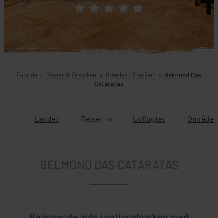
Forside
Rejser til Brasilien
Hoteller i Brasilien
Belmond Das
Cataratas
Landet
Rejser
Udflugter
Områder 
BELMOND DAS CATARATAS
Beliggende inde i nationalparken med