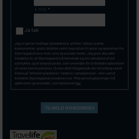
E-MAIL
*
Ja tak
Jeg vil gerne modtage nyhedsbreve, artikler, tilbud, events,
konkurrencer, gratis billetter samt inspiration til rejser og oplevelser fra
Stjernegaard via e-mail, sms og sociale media. Jeg giver desuden
tilladelse til, at Stjernegaard må henvende sig om udvidelse af mit
samtykke, og at analyse pixels, som anvendes for at forbedre oplevelsen
af vores kommunikation. Du kan altid tilbagekalde din tilmelding ved at
klikke på ”Afmeld nyhedsbrev” nederst i nyhedsbrevet – eller ved at
kontakte Stjernegaards kundeservice. Mine personoplysninger må
opbevares og anvendes, som beskrevet
her
.