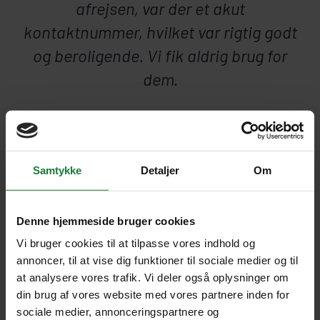
afrejsen, var der et akut
kontaktnummer, hvilket var rigtig godt
og beroligende. Vi fik aldrig brug for
dem.
JENS & LAILA, SMØRUM
4.7
Samtykke
Detaljer
Om
LÆS HVAD TIDLIGERE GÆSTER SIGER
Denne hjemmeside bruger cookies
Vi bruger cookies til at tilpasse vores indhold og
annoncer, til at vise dig funktioner til sociale medier og til
at analysere vores trafik. Vi deler også oplysninger om
1 REJSER TIL BELMOND DAS
din brug af vores website med vores partnere inden for
CATARATAS
sociale medier, annonceringspartnere og