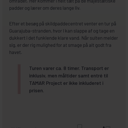
området. Her kommer I helt tæt på de majestætiske
padder og lærer om deres lange liv.
Efter et besøg på skildpaddecentret venter en tur på
Guarajuba-stranden, hvor I kan slappe af og tage en
dukkert i det funklende klare vand. Når sulten melder
sig, er der rig mulighed for at smage på alt godt fra
havet.
Turen varer ca. 8 timer. Transport er
inklusiv, men måltider samt entré til
TAMAR Project er ikke inkluderet i
prisen.