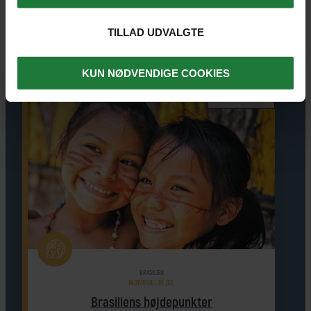
REJSER, HVOR UDFLUGTEN ER
MULIG
TILLAD UDVALGTE
KUN NØDVENDIGE COOKIES
SE KORT
BRASILIEN
INDIVIDUEL REJSE
Brasiliens højdepunkter