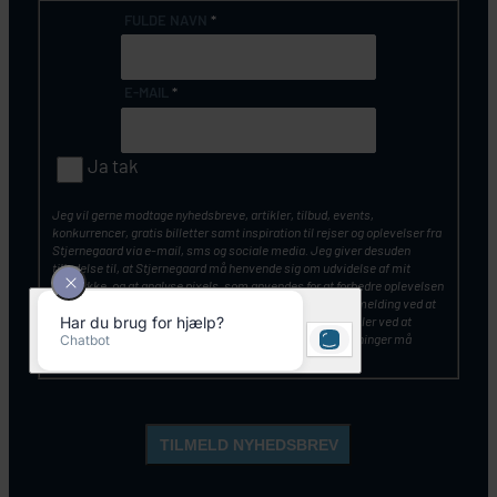
FULDE NAVN
*
E-MAIL
*
Ja tak
Jeg vil gerne modtage nyhedsbreve, artikler, tilbud, events,
konkurrencer, gratis billetter samt inspiration til rejser og oplevelser fra
Stjernegaard via e-mail, sms og sociale media. Jeg giver desuden
tilladelse til, at Stjernegaard må henvende sig om udvidelse af mit
samtykke, og at analyse pixels, som anvendes for at forbedre oplevelsen
af vores kommunikation. Du kan altid tilbagekalde din tilmelding ved at
klikke på ”Afmeld nyhedsbrev” nederst i nyhedsbrevet – eller ved at
kontakte Stjernegaards kundeservice. Mine personoplysninger må
opbevares og anvendes, som beskrevet
her
.