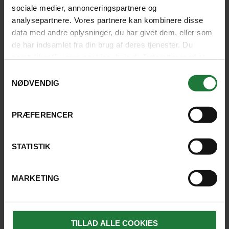
sociale medier, annonceringspartnere og
fungerede rigtig fint; hoteller, fly,
analysepartnere. Vores partnere kan kombinere disse
udflugter mv. Vi har været rigtigt
data med andre oplysninger, du har givet dem, eller som
de har indsamlet fra din brug af deres tjenester. Du
tilfredse med vejledning før rejsen, og
samtykker til vores cookies, hvis du fortsætter med at
det materiale vi har modtaget fra
anvende vores hjemmeside.
Samtykkevalg
Stjernegaard.
NØDVENDIG
DORTHE, ODENSE
PRÆFERENCER
4.7
STATISTIK
SE FLERE UDTALELSER HER
MARKETING
TILLAD ALLE COOKIES