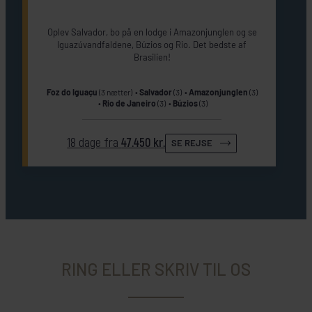
Oplev Salvador, bo på en lodge i Amazonjunglen og se
Iguazúvandfaldene, Búzios og Rio. Det bedste af
Brasilien!
Foz do Iguaçu
(3 nætter)
Salvador
(3)
Amazonjunglen
(3)
Rio de Janeiro
(3)
Búzios
(3)
18 dage fra
47.450 kr.
SE REJSE
RING ELLER SKRIV TIL OS