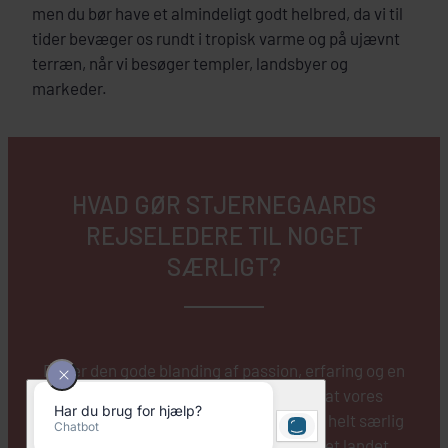
men du bør have et almindeligt godt helbred, da vi til
tider bevæger os rundt i tropisk varme og på ujævnt
terræn, når vi besøger templer, landsbyer og
markeder.
HVAD GØR STJERNEGAARDS
REJSELEDERE TIL NOGET
SÆRLIGT?
Det er den gode blanding af passion, erfaring og en
massiv viden om Cambodia, der gør, at vores
rejseledere gang på gang kan levere en helt særlig
oplevelse. De taler sproget, har oplevet landet