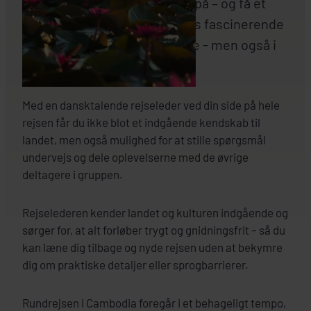
vil opleve eventyret helt tæt på – og få et
dybdegående indblik i landets fascinerende
kultur og spændende historie - men også i
det moderne Cambodia.
Med en dansktalende rejseleder ved din side på hele
rejsen får du ikke blot et indgående kendskab til
landet, men også mulighed for at stille spørgsmål
undervejs og dele oplevelserne med de øvrige
deltagere i gruppen.
Rejselederen kender landet og kulturen indgående og
sørger for, at alt forløber trygt og gnidningsfrit – så du
kan læne dig tilbage og nyde rejsen uden at bekymre
dig om praktiske detaljer eller sprogbarrierer.
Rundrejsen i Cambodia foregår i et behageligt tempo,