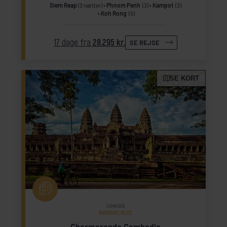
Siem Reap
(3 nætter)
Phnom Penh
(3)
Kampot
(3)
Koh Rong
(5)
17 dage fra
28.295 kr.
SE REJSE
SE KORT
CAMBODIA
INDIVIDUEL REJSE