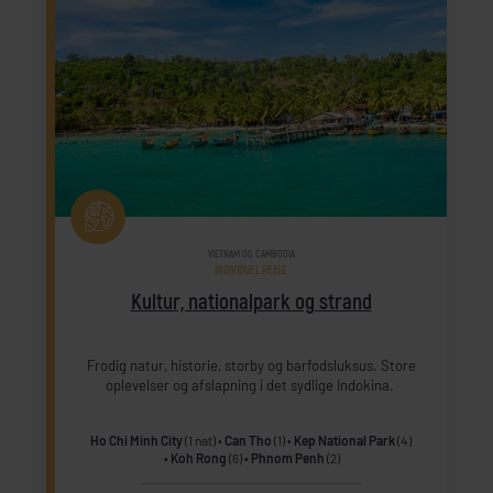
VIETNAM OG CAMBODIA
INDIVIDUEL REJSE
Kultur, nationalpark og strand
Frodig natur, historie, storby og barfodsluksus. Store
oplevelser og afslapning i det sydlige Indokina.
Ho Chi Minh City
(1 nat)
Can Tho
(1)
Kep National Park
(4)
Koh Rong
(6)
Phnom Penh
(2)