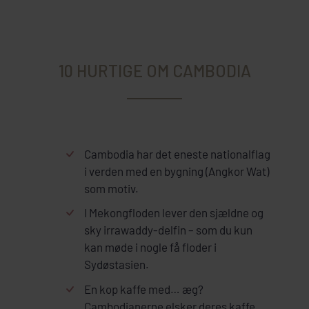
10 HURTIGE OM CAMBODIA
Cambodia har det eneste nationalflag
i verden med en bygning (Angkor Wat)
som motiv.
I Mekongfloden lever den sjældne og
sky irrawaddy-delfin – som du kun
kan møde i nogle få floder i
Sydøstasien.
En kop kaffe med… æg?
Cambodianerne elsker deres kaffe