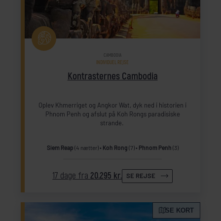
CAMBODIA
INDIVIDUEL REJSE
Kontrasternes Cambodia
Oplev Khmerriget og Angkor Wat, dyk ned i historien i
Phnom Penh og afslut på Koh Rongs paradisiske
strande.
Siem Reap
(4 nætter)
Koh Rong
(7)
Phnom Penh
(3)
17 dage fra
20.295 kr.
SE REJSE
SE KORT