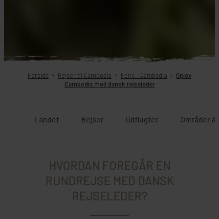
Forside
Rejser til Cambodia
Ferie i Cambodia
Oplev
Cambodia med dansk rejseleder
Landet
Rejser
Udflugter
Områder & 
HVORDAN FOREGÅR EN
RUNDREJSE MED DANSK
REJSELEDER?