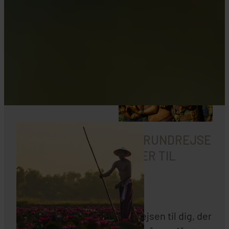
HVEM SKAL VÆLGE EN RUNDREJSE
MED DANSK REJSELEDER TIL
CAMBODIA?
En rundrejse i Cambodia er rejsen til dig, der