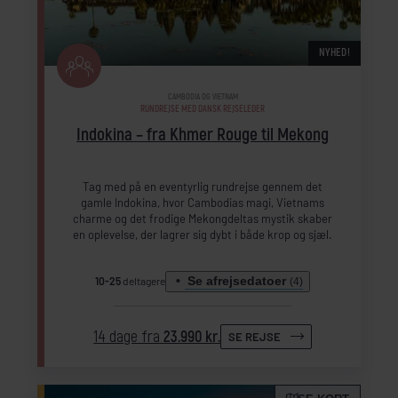
NYHED!
CAMBODIA OG VIETNAM
RUNDREJSE MED DANSK REJSELEDER
Indokina – fra Khmer Rouge til Mekong
Tag med på en eventyrlig rundrejse gennem det
gamle Indokina, hvor Cambodias magi, Vietnams
charme og det frodige Mekongdeltas mystik skaber
en oplevelse, der lagrer sig dybt i både krop og sjæl.
Se afrejsedatoer
10-25
deltagere
(4)
14 dage fra
23.990 kr.
SE REJSE
Inkl. forlængelse (Garden View Bungalow)
Inkl. forlængelse (Garden View Bungalow)
Inkl. forlængelse (Garden View Bungalow)
Inkl. forlængelse (Garden View Bungalow)