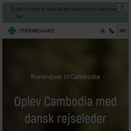
Skip to main content
Det er trygt at bestille en rejse hos os! Læs mere
her.
Rundrejser til Cambodia
Oplev Cambodia med
dansk rejseleder