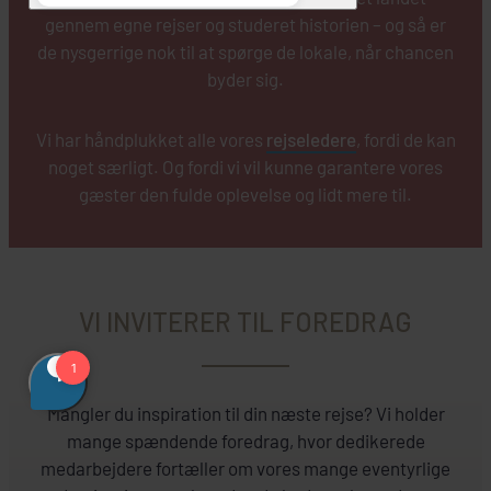
gennem egne rejser og studeret historien – og så er
de nysgerrige nok til at spørge de lokale, når chancen
byder sig.
Vi har håndplukket alle vores
rejseledere
, fordi de kan
noget særligt. Og fordi vi vil kunne garantere vores
gæster den fulde oplevelse og lidt mere til.
VI INVITERER TIL FOREDRAG
Mangler du inspiration til din næste rejse? Vi holder
mange spændende foredrag, hvor dedikerede
medarbejdere fortæller om vores mange eventyrlige