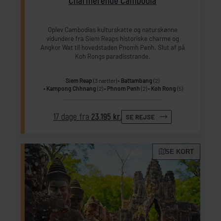
Charmerende Cambodia
Oplev Cambodias kulturskatte og naturskønne
vidundere fra Siem Reaps historiske charme og
Angkor Wat til hovedstaden Pnomh Penh. Slut af på
Koh Rongs paradisstrande.
Siem Reap
(3 nætter)
Battambang
(2)
Kampong Chhnang
(2)
Phnom Penh
(2)
Koh Rong
(5)
17 dage fra
23.195 kr.
SE REJSE
SE KORT