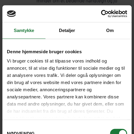
minder om et bedende håndtegn og jo
højere hænderne samles, desto mere
respekt udvises.
I Cambodia bruger man ofte et lille
Samtykke
Detaljer
Om
smil midt i samtalen som et slags
“fyldord” — det blødgør tonen og gør
samtalen mere varm og venlig.
Denne hjemmeside bruger cookies
Kampot-peberen er meget eksklusiv,
Vi bruger cookies til at tilpasse vores indhold og
og bruges på de fineste restauranter i
annoncer, til at vise dig funktioner til sociale medier og til
verden.
at analysere vores trafik. Vi deler også oplysninger om
din brug af vores website med vores partnere inden for
sociale medier, annonceringspartnere og
analysepartnere. Vores partnere kan kombinere disse
data med andre oplysninger, du har givet dem, eller som
de har indsamlet fra din brug af deres tjenester. Du
samtykker til vores cookies, hvis du fortsætter med at
anvende vores hjemmeside.
Samtykkevalg
NØDVENDIG