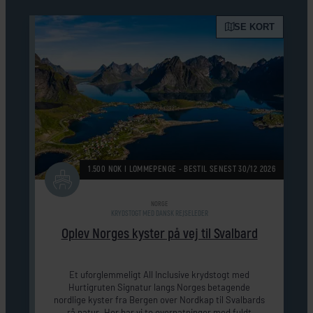
SE KORT
1.500 NOK I LOMMEPENGE - BESTIL SENEST 30/12 2026
NORGE
KRYDSTOGT MED DANSK REJSELEDER
Oplev Norges kyster på vej til Svalbard
Et uforglemmeligt All Inclusive krydstogt med
Hurtigruten Signatur langs Norges betagende
nordlige kyster fra Bergen over Nordkap til Svalbards
rå natur. Her har vi to overnatninger med fuldt