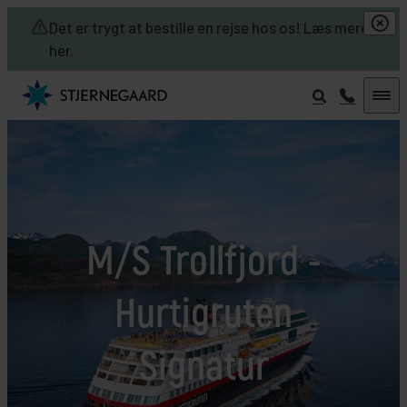
Skip to main content
Det er trygt at bestille en rejse hos os! Læs mere
her.
M/S Trollfjord -
Hurtigruten
Signatur