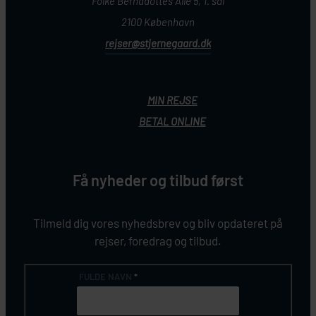
Folke Bernadottes Allé 5, 1. sal
2100 København
rejser@stjernegaard.dk
MIN REJSE
BETAL ONLINE
Få nyheder og tilbud først
Tilmeld dig vores nyhedsbrev og bliv opdateret på
rejser, foredrag og tilbud.
FULDE NAVN
*