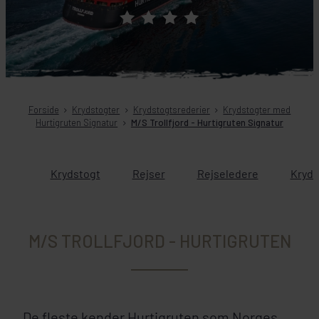
Forside
Krydstogter
Krydstogtsrederier
Krydstogter med
Hurtigruten Signatur
M/S Trollfjord - Hurtigruten Signatur
Krydstogt
Rejser
Rejseledere
Kryds
M/S TROLLFJORD - HURTIGRUTEN
De fleste kender Hurtigruten som Norges