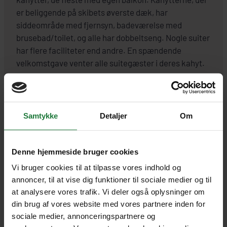
er beliggende på skibets øverste dæk, har
siddeområde med fjernsyn, badeværelse med
brusebad/toilet, og alle har dobbeltseng. Nogle suiter
har flere faciliteter end andre. En spændende
velkomstgave venter alle suitegæster i deres kahyt.
Tag med M/S Trollfjord og få en
uforglemmelig sørejse i komfort
Samtykke
Detaljer
Om
gennem nogle af Norges mest
betagende landskaber.
Denne hjemmeside bruger cookies
Vi bruger cookies til at tilpasse vores indhold og
annoncer, til at vise dig funktioner til sociale medier og til
at analysere vores trafik. Vi deler også oplysninger om
din brug af vores website med vores partnere inden for
sociale medier, annonceringspartnere og
HOTELFACTS