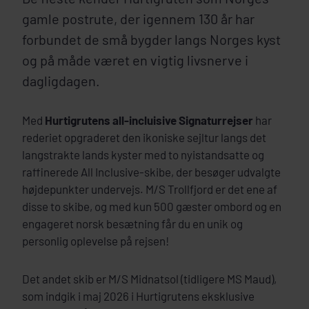
gamle postrute, der igennem 130 år har
forbundet de små bygder langs Norges kyst
og på måde været en vigtig livsnerve i
dagligdagen.
Med
Hurtigrutens all-incluisive Signaturrejser
har
rederiet opgraderet den ikoniske sejltur langs det
langstrakte lands kyster med to nyistandsatte og
raffinerede All Inclusive-skibe, der besøger udvalgte
højdepunkter undervejs. M/S Trollfjord er det ene af
disse to skibe, og med kun 500 gæster ombord og en
engageret norsk besætning får du en unik og
personlig oplevelse på rejsen!
Det andet skib er M/S Midnatsol (tidligere MS Maud),
som indgik i maj 2026 i Hurtigrutens eksklusive