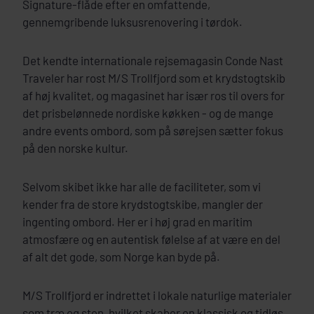
Signature-flåde efter en omfattende,
gennemgribende luksusrenovering i tørdok.
Det kendte internationale rejsemagasin Conde Nast
Traveler har rost M/S Trollfjord som et krydstogtskib
af høj kvalitet, og magasinet har især ros til overs for
det prisbelønnede nordiske køkken - og de mange
andre events ombord, som på sørejsen sætter fokus
på den norske kultur.
Selvom skibet ikke har alle de faciliteter, som vi
kender fra de store krydstogtskibe, mangler der
ingenting ombord. Her er i høj grad en maritim
atmosfære og en autentisk følelse af at være en del
af alt det gode, som Norge kan byde på.
M/S Trollfjord er indrettet i lokale naturlige materialer
som træ og sten, hvilket skaber en klassisk og tidløs