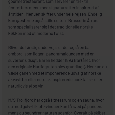
gourmetrestaurant, som serverer en tre- til
femretters menu med signaturretter inspireret af
årstiden. Menuen skifter under hele rejsen. Endelig
kan gæsterne også stille sulten i Brasserie Árran,
som specialiserer sig i det traditionelle norske
køkken med et moderne twist.
Bliver du tørstig undervejs, er der også en bar
ombord, som ligger i panoramaloungen med en
suveræn udsigt. Baren hedder 1893 Bar (året, hvor
den originale Hurtiogruten blev grundlagt). Her kan du
væde ganen med et imponerende udvalg af norske
akvavitter eller nordisk inspirerede cocktails – eller
naturligvis øl og vin.
M/S Trollfjord har også fitnessrum og en sauna, hvor
du med gulv-til-loft-vinduer kan få sved på panden,
mens du beundrer naturen udenfor. Overalt på skibet