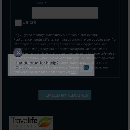
E-MAIL
*
Ja tak
Jeg vil gerne modtage nyhedsbreve, artikler, tilbud, events,
konkurrencer, gratis billetter samt inspiration til rejser og oplevelser fra
Stjernegaard via e-mail, sms og sociale media. Jeg giver desuden
tilladelse til, at Stjernegaard må henvende sig om udvidelse af mit
samtykke, og at analyse pixels, som anvendes for at forbedre oplevelsen
af vores kommunikation. Du kan altid tilbagekalde din tilmelding ved at
klikke på ”Afmeld nyhedsbrev” nederst i nyhedsbrevet – eller ved at
kontakte Stjernegaards kundeservice. Mine personoplysninger må
opbevares og anvendes, som beskrevet
her
.