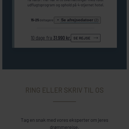
udflugtsprogram og ophold på 4-stjernet hotel.
Se afrejsedatoer
15-25
deltagere
(2)
10 dage fra
31.990 kr.
SE REJSE
Udvenlig Polar kahyt/begrænset udsigt
Udvenlig Polar kahyt/begrænset udsigt
RING ELLER SKRIV TIL OS
Tag en snak med vores eksperter om jeres
drømmerejse.