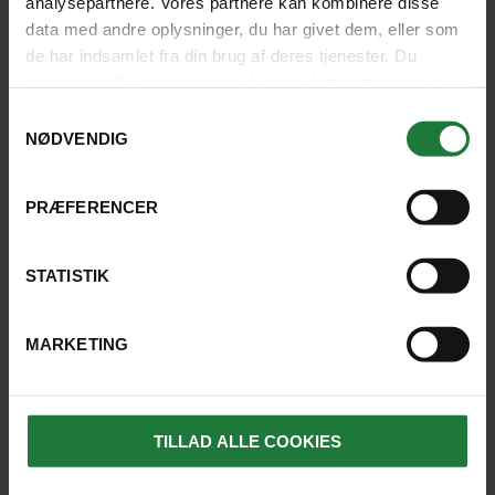
analysepartnere. Vores partnere kan kombinere disse
data med andre oplysninger, du har givet dem, eller som
de har indsamlet fra din brug af deres tjenester. Du
samtykker til vores cookies, hvis du fortsætter med at
anvende vores hjemmeside.
Samtykkevalg
NØDVENDIG
ALL INCLUSIVE
RESTAURANT
BAR
285
PRÆFERENCER
EGET BAD OG
WIFI
TOILET
KAHYTTER
STATISTIK
MARKETING
TILLAD ALLE COOKIES