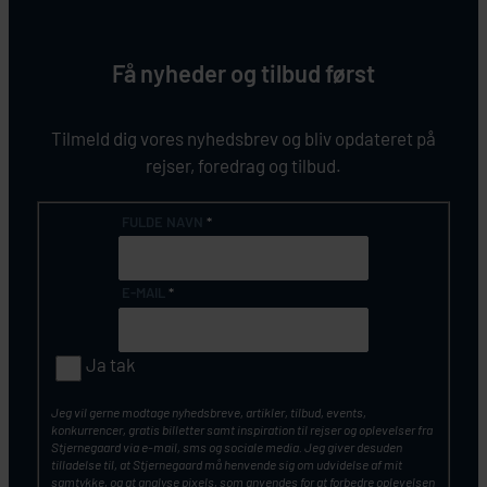
Få nyheder og tilbud først
Tilmeld dig vores nyhedsbrev og bliv opdateret på
rejser, foredrag og tilbud.
FULDE NAVN
*
E-MAIL
*
Ja tak
Jeg vil gerne modtage nyhedsbreve, artikler, tilbud, events,
konkurrencer, gratis billetter samt inspiration til rejser og oplevelser fra
Stjernegaard via e-mail, sms og sociale media. Jeg giver desuden
tilladelse til, at Stjernegaard må henvende sig om udvidelse af mit
samtykke, og at analyse pixels, som anvendes for at forbedre oplevelsen