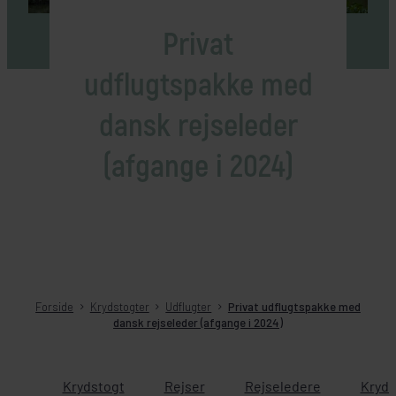
Privat
udflugtspakke med
dansk rejseleder
(afgange i 2024)
Forside
Krydstogter
Udflugter
Privat udflugtspakke med
dansk rejseleder (afgange i 2024)
Krydstogt
Rejser
Rejseledere
Kryds