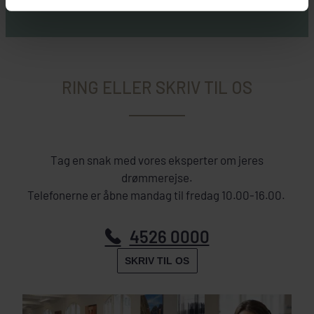
RING ELLER SKRIV TIL OS
Tag en snak med vores eksperter om jeres
drømmerejse.
Telefonerne er åbne mandag til fredag 10.00-16.00.
4526 0000
SKRIV TIL OS