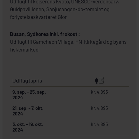
Udflugt til kejserens Kyoto, UNESCO-verdensarv,
Guldpavillionen, Sanjusangen-do-templet og
forlystelseskvarteret Gion
Busan, Sydkorea inkl. frokost :
Udflugt til Gamcheon Village, FN-kirkegård og byens
fiskemarked
Udflugtspris
9. sep.
-
25. sep.
kr. 4.895
2024
21. sep.
-
7. okt.
kr. 4.895
2024
3. okt.
-
19. okt.
kr. 4.895
2024