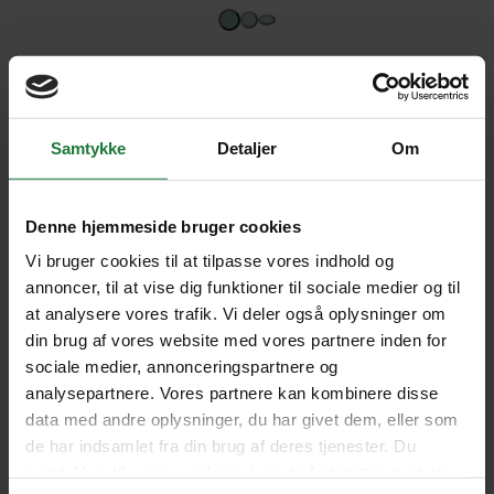
Samtykke
Detaljer
Om
Denne hjemmeside bruger cookies
Vi bruger cookies til at tilpasse vores indhold og
Man får et generelt indtryk af Japan
Det
annoncer, til at vise dig funktioner til sociale medier og til
og den japanske kultur, og det var
en
at analysere vores trafik. Vi deler også oplysninger om
din brug af vores website med vores partnere inden for
en stor oplevelse.
er 
sociale medier, annonceringspartnere og
and
analysepartnere. Vores partnere kan kombinere disse
ERIK SKIFTER ANDERSEN, AABENRAA
øns
data med andre oplysninger, du har givet dem, eller som
de har indsamlet fra din brug af deres tjenester. Du
samtykker til vores cookies, hvis du fortsætter med at