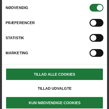
anvende vores hjemmeside.
Samtykkevalg
NØDVENDIG
PRÆFERENCER
4.8
STATISTIK
LÆS FLERE UDTALELSER HER
MARKETING
REJSER, HVOR UDFLUGTEN ER
TILLAD ALLE COOKIES
MULIG
TILLAD UDVALGTE
KUN NØDVENDIGE COOKIES