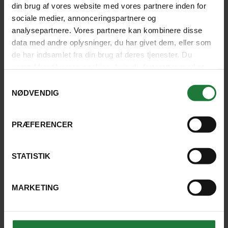
din brug af vores website med vores partnere inden for
sociale medier, annonceringspartnere og
analysepartnere. Vores partnere kan kombinere disse
data med andre oplysninger, du har givet dem, eller som
de har indsamlet fra din brug af deres tjenester. Du
Så er vi desværre allerede hjemme
samtykker til vores cookies, hvis du fortsætter med at
igen... Vi havde den bedste tur! Alt
anvende vores hjemmeside.
Samtykkevalg
kørte på skinner og vi oplevede så
NØDVENDIG
meget. Turen var rigtig godt skruet
PRÆFERENCER
sammen og der var kun ganske få ting
vi ville have gjort og prioriteret
STATISTIK
anderledes. Glæder os allerede til
næste tur.
MARKETING
BOLETTE, VALBY