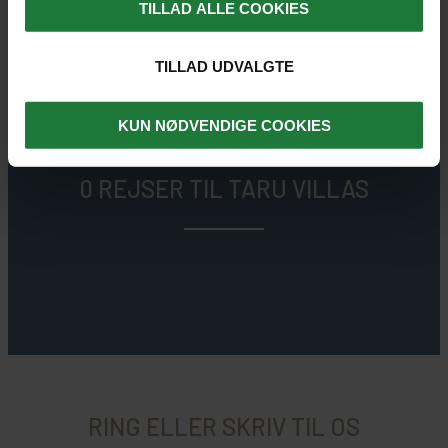
4.5
TILLAD ALLE COOKIES
LÆS HVAD TIDLIGERE GÆSTER SIGER
TILLAD UDVALGTE
KUN NØDVENDIGE COOKIES
0 REJSER TIL TARU VILLAS
RING ELLER SKRIV TIL OS