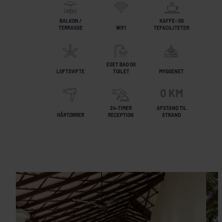
BALKON /
KAFFE- OG
TERRASSE
WIFI
TEFACILITETER
EGET BAD OG
LOFTSVIFTE
TOILET
MYGGENET
0 KM
24-TIMER
AFSTAND TIL
HÅRTØRRER
RECEPTION
STRAND