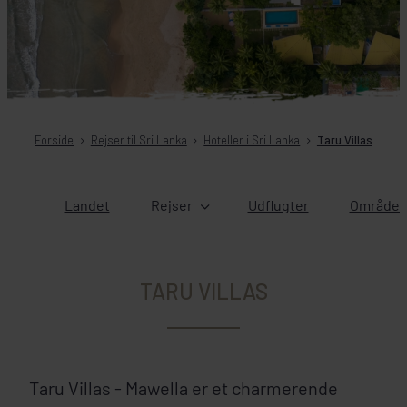
Forside
Rejser til Sri Lanka
Hoteller i Sri Lanka
Taru Villas
Landet
Rejser
Udflugter
Områder 
TARU VILLAS
Taru Villas - Mawella er et charmerende