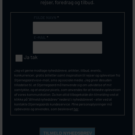
rejser, foredrag og tilbud.
FULDE NAVN
*
E-MAIL
*
Ja tak
Jeg vil gerne modtage nyhedsbreve, artikler, tilbud, events,
konkurrencer, gratis billetter samt inspiration til rejser og oplevelser fra
Stjernegaard via e-mail, sms og sociale media. Jeg giver desuden
tilladelse til, at Stjernegaard må henvende sig om udvidelse af mit
samtykke, og at analyse pixels, som anvendes for at forbedre oplevelsen
af vores kommunikation. Du kan altid tilbagekalde din tilmelding ved at
klikke på ”Afmeld nyhedsbrev” nederst i nyhedsbrevet – eller ved at
kontakte Stjernegaards kundeservice. Mine personoplysninger må
opbevares og anvendes, som beskrevet
her
.