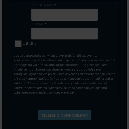
FULDE NAVN
*
E-MAIL
*
Ja tak
Jeg vil gerne modtage nyhedsbreve, artikler, tilbud, events,
konkurrencer, gratis billetter samt inspiration til rejser og oplevelser fra
Stjernegaard via e-mail, sms og sociale media. Jeg giver desuden
tilladelse til, at Stjernegaard må henvende sig om udvidelse af mit
samtykke, og at analyse pixels, som anvendes for at forbedre oplevelsen
af vores kommunikation. Du kan altid tilbagekalde din tilmelding ved at
klikke på ”Afmeld nyhedsbrev” nederst i nyhedsbrevet – eller ved at
kontakte Stjernegaards kundeservice. Mine personoplysninger må
opbevares og anvendes, som beskrevet
her
.