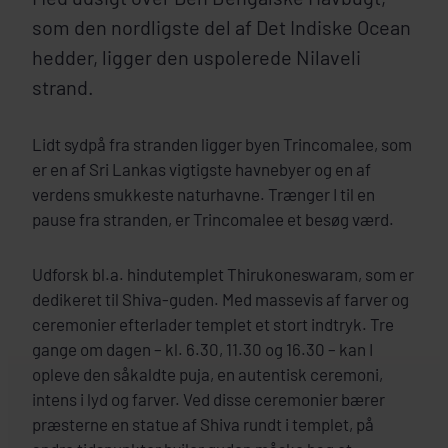
som den nordligste del af Det Indiske Ocean
hedder, ligger den uspolerede Nilaveli
strand.
Lidt sydpå fra stranden ligger byen Trincomalee
,
som
er
en af
Sri Lankas vigtigste havnebyer og en af
verdens smukkeste naturhavne. Trænger I til en
pause fra stranden
,
er Trincomalee et besøg værd.
Udforsk bl.a. hindutemplet Thirukoneswaram, som er
dedikeret til Shiva-guden. Med massevis af farver og
ceremonier efterlader templet et stort indtryk. Tre
gange om dagen – kl. 6.30, 11.30 og 16.30 – kan I
opleve den såkaldte puja, en autentisk ceremoni,
intens i lyd og farver. Ved disse ceremonier bærer
præsterne en statue af Shiva rundt i templet, på