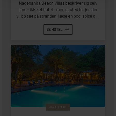
Nagenahira Beach Villas beskriver sig selv
som - ikke et hotel - men et sted for jer, der
vil bo tæt på stranden, læse en bog, spise god
mad og bo på rene og pæne værelser, uden
en masse ekstra faciliteter. Der er kun
SE HOTEL
ganske få skridt ned til den dejlige og meget
rolige Nilavelistrand.
NILAVELI BEACH