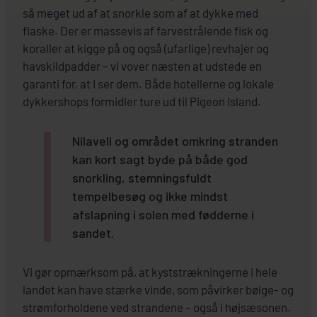
så meget ud af at snorkle som af at dykke med
flaske. Der er massevis af farvestrålende fisk og
koraller at kigge på og også (ufarlige) revhajer og
havskildpadder – vi vover næsten at udstede en
garanti for, at I ser dem. Både hotellerne og lokale
dykkershops formidler ture ud til Pigeon Island.
Nilaveli og området omkring stranden
kan kort sagt byde på både god
snorkling, stemningsfuldt
tempelbesøg og ikke mindst
afslapning i solen med fødderne i
sandet.
Vi gør opmærksom på, at kyststrækningerne i hele
landet kan have stærke vinde, som påvirker bølge- og
strømforholdene ved strandene – også i højsæsonen.