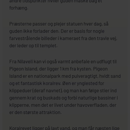
andre tidspunkter hviler guden måske bag et
forhæng.
Præsterne passer og plejer statuen hver dag, så
guden ikke forlader den. Der er basis for nogle
farvestrålende billeder i kameraet fra den travle vej,
der leder op til templet.
Fra Nilaveli kan vi også varmt anbefale en udflugt til
Pigeon Island, der ligger 1 km fra kysten. Pigeon
Island er en nationalpark med pulveragtigt, hvidt sand
og et fantastisk koralrev. Øen er ynglested for
klippeduer (deraf navnet), og man kan følge stier ind
gennem krat og buskads og forbi naturlige bassiner i
klipperne, men det er livet under havoverfladen, der
er den største attraktion.
Koralrevet ligger på lavt vand, og man får næsten lige