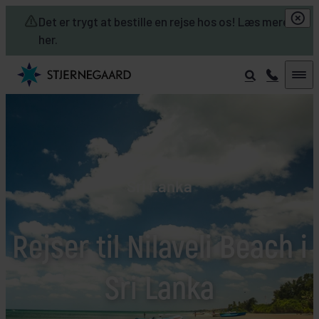
Skip to main content
Det er trygt at bestille en rejse hos os! Læs mere
her.
Sri Lanka
Rejser til Nilaveli Beach i
Sri Lanka