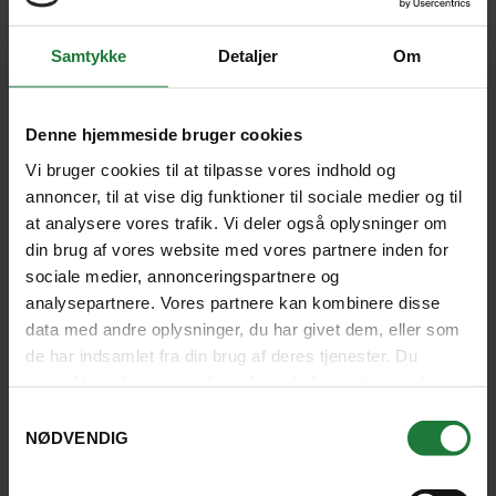
Samtykke
Detaljer
Om
Dejlig tur, hvor vi så en masse. Dejligt
Denne hjemmeside bruger cookies
land med et meget gæstfrit folk.
Vi bruger cookies til at tilpasse vores indhold og
annoncer, til at vise dig funktioner til sociale medier og til
HELLE, RØDDING
at analysere vores trafik. Vi deler også oplysninger om
din brug af vores website med vores partnere inden for
4.5
sociale medier, annonceringspartnere og
analysepartnere. Vores partnere kan kombinere disse
LÆS HVAD ANDRE GÆSTER SIGER
data med andre oplysninger, du har givet dem, eller som
de har indsamlet fra din brug af deres tjenester. Du
samtykker til vores cookies, hvis du fortsætter med at
anvende vores hjemmeside.
Samtykkevalg
NØDVENDIG
HOTELLER I NILAVELI