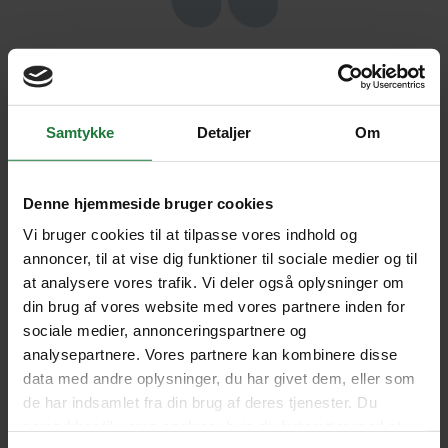
Vores store indtryk fra rejsen var: Ella
Rock, Befolkningens generelle
Samtykke
Detaljer
Om
imødekommenhed, At religioner var
side om side og i harmoni, Dyrelivets
Denne hjemmeside bruger cookies
mangfoldighed og Frodigheden på
Vi bruger cookies til at tilpasse vores indhold og
øen - fantastisk grønt alle vegne.
annoncer, til at vise dig funktioner til sociale medier og til
at analysere vores trafik. Vi deler også oplysninger om
PIA & ULLA, KØBENHAVN
din brug af vores website med vores partnere inden for
sociale medier, annonceringspartnere og
4.5
analysepartnere. Vores partnere kan kombinere disse
data med andre oplysninger, du har givet dem, eller som
de har indsamlet fra din brug af deres tjenester. Du
SE FLERE UDTALELSER HER
samtykker til vores cookies, hvis du fortsætter med at