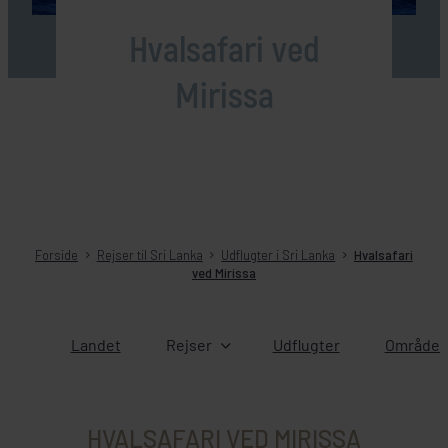
Hvalsafari ved
Mirissa
Forside
Rejser til Sri Lanka
Udflugter i Sri Lanka
Hvalsafari
ved Mirissa
Landet
Rejser
Udflugter
Områder 
HVALSAFARI VED MIRISSA