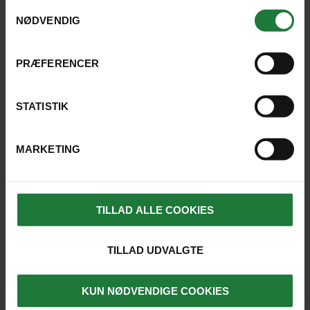
anvende vores hjemmeside.
Samtykkevalg
NØDVENDIG
REJSER, HVOR UDFLUGTEN ER
PRÆFERENCER
MULIG
STATISTIK
MARKETING
SE KORT
TILLAD ALLE COOKIES
TILLAD UDVALGTE
KUN NØDVENDIGE COOKIES