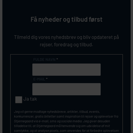
Få nyheder og tilbud først
Tilmeld dig vores nyhedsbrev og bliv opdateret på
rejser, foredrag og tilbud.
FULDE NAVN
*
E-MAIL
*
Ja tak
Jeg vil gerne modtage nyhedsbreve, artikler, tilbud, events,
konkurrencer, gratis billetter samt inspiration til rejser og oplevelser fra
Stjernegaard via e-mail, sms og sociale media. Jeg giver desuden
tilladelse til, at Stjernegaard må henvende sig om udvidelse af mit
samtykke, og at analyse pixels, som anvendes for at forbedre oplevelsen