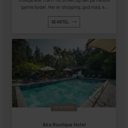
gamle bydel. Her er shopping, god mad, en
skøn atmosfære, og charmerende
arkitektur.
SE HOTEL
HOI AN STRAND
Aira Boutique Hotel