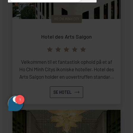
HO CHI MINH CITY
Hotel des Arts Saigon
Velkommen til et fantastisk ophold på et af
Ho Chi Minh Citys ikoniske hoteller. Hotel des
Arts Saigon holder en uovertruffen standard,
når det kommer til service, og selve hotellet
ligger ideelt i hjertet af byen.
SE HOTEL
Boutiquehotellet har et tidløst og elegant
design, og interiøret vidner i høj grad om en
svunden tid. Fra 1930'erne og frem har
hotellet åbnet dørene for kvalitetsbevidste
rejsende, der søger en vaskeægte smag af