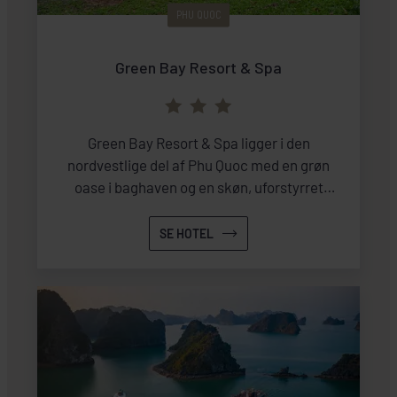
PHU QUOC
Green Bay Resort & Spa
Green Bay Resort & Spa ligger i den
nordvestlige del af Phu Quoc med en grøn
oase i baghaven og en skøn, uforstyrret
strand, ca. en halv times kørsel fra
fiskerlandsbyen Duong Dong.
SE HOTEL