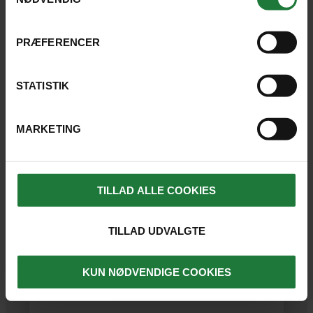
PRÆFERENCER
STATISTIK
MARKETING
PHAN THIET
TILLAD ALLE COOKIES
Cham Villas
TILLAD UDVALGTE
+
Et dejligt resort, der ligger i en stor tropisk
KUN NØDVENDIGE COOKIES
have helt ned til havet på Mui Ne-stranden.