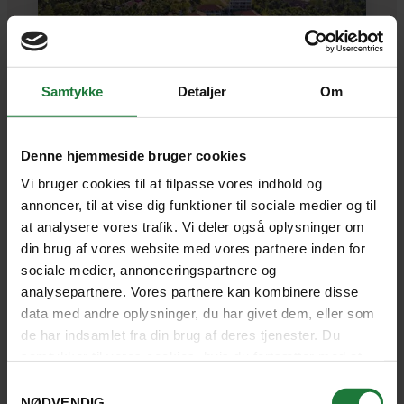
Samtykke
Detaljer
Om
PHU QUOC
Denne hjemmeside bruger cookies
Cassia Cottage
Vi bruger cookies til at tilpasse vores indhold og
annoncer, til at vise dig funktioner til sociale medier og til
at analysere vores trafik. Vi deler også oplysninger om
din brug af vores website med vores partnere inden for
Et dejligt boutiquehotel, der ligger direkte
sociale medier, annonceringspartnere og
ned til en skøn, hvid sandstrand på
analysepartnere. Vores partnere kan kombinere disse
vestkysten af Phu Quoc.
data med andre oplysninger, du har givet dem, eller som
de har indsamlet fra din brug af deres tjenester. Du
SE HOTEL
samtykker til vores cookies, hvis du fortsætter med at
anvende vores hjemmeside.
Samtykkevalg
NØDVENDIG