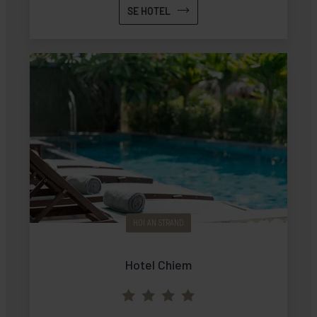
bygninger, og i midten ligger en dejlig pool
SE HOTEL
omgivet af solsenge og parasoller. Hotellet
tilbyder gratis transport med bus, eller med
cykel, hvis man ønsker det, ud til An Bang-
stranden, hvor man har et privat
strandstykke med solsenge.
HOI AN STRAND
Hotel Chiem