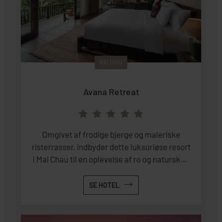
MAI CHAU
Avana Retreat
Omgivet af frodige bjerge og maleriske
risterrasser, indbyder dette luksuriøse resort
i Mai Chau til en oplevelse af ro og naturskøn
skønhed, suppleret med autentiske
vietnamesiske smagsoplevelser.
SE HOTEL