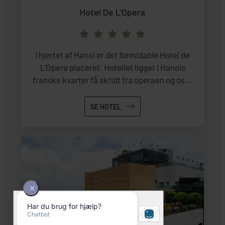
Hotel De L’Opera
I hjertet af Hanoi er det formidable Hotel de
L'Opera placeret. Hotellet ligger i Hanois
franske kvarter få skridt fra operaen og oser
derfor af bohemisk glamourøs arkitektur.
SE HOTEL