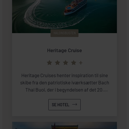
HALONGBUGTEN
Heritage Cruise
+
Heritage Cruises henter inspiration til sine
skibe fra den patriotiske iværksætter Bach
Thai Buoi, der i begyndelsen af det 20.
århundrede forvandlede transporten på
vandvejene i Tonkin i det nordlige Vietnam.
SE HOTEL