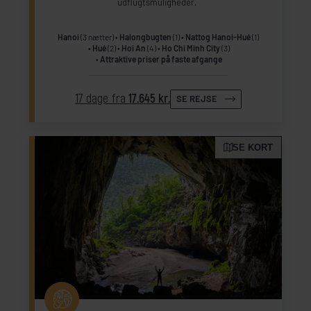
udflugtsmuligheder.
Hanoi
(3 nætter)
Halongbugten
(1)
Nattog Hanoi-Hué
(1)
Hué
(2)
Hoi An
(4)
Ho Chi Minh City
(3)
Attraktive priser på faste afgange
17 dage fra
17.645 kr.
SE REJSE
SE KORT