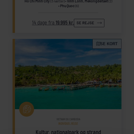
Ho Chi Minh City
(3 nætter)
Vinh Lonh, Mekongdeltaet
(2)
Phu Quoc
(6)
14 dage fra
19.995 kr.
SE REJSE
SE KORT
VIETNAM OG CAMBODIA
INDIVIDUEL REJSE
Kultur, nationalpark og strand