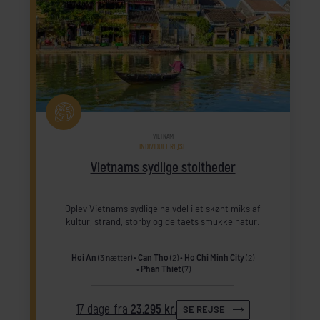
VIETNAM
INDIVIDUEL REJSE
Vietnams sydlige stoltheder
Oplev Vietnams sydlige halvdel i et skønt miks af
kultur, strand, storby og deltaets smukke natur.
Hoi An
(3 nætter)
Can Tho
(2)
Ho Chi Minh City
(2)
Phan Thiet
(7)
17 dage fra
23.295 kr.
SE REJSE