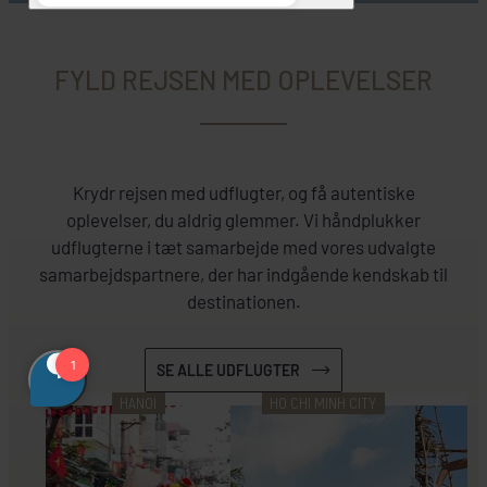
FYLD REJSEN MED OPLEVELSER
Krydr rejsen med udflugter, og få autentiske
oplevelser, du aldrig glemmer. Vi håndplukker
udflugterne i tæt samarbejde med vores udvalgte
samarbejdspartnere, der har indgående kendskab til
destinationen.
SE ALLE UDFLUGTER
HANOI
HO CHI MINH CITY