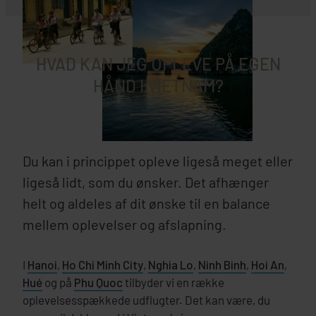
HVAD KAN JEG OPLEVE PÅ EGEN
HÅND I VIETNAM?
Du kan i princippet opleve ligeså meget eller
ligeså lidt, som du ønsker. Det afhænger
helt og aldeles af dit ønske til en balance
mellem oplevelser og afslapning.
I
Hanoi
,
Ho Chi Minh City
,
Nghia Lo
,
Ninh Binh
,
Hoi An
,
Hué
og på
Phu Quoc
tilbyder vi en række
oplevelsesspækkede udflugter. Det kan være, du