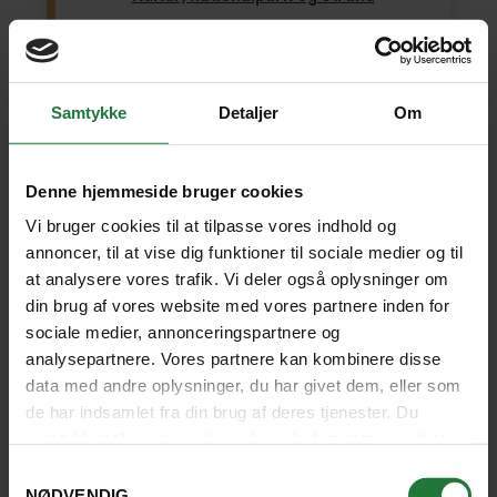
Frodig natur, historie, storby og barfodsluksus. Store
oplevelser og afslapning i det sydlige Indokina.
Samtykke
Detaljer
Om
Ho Chi Minh City
(1 nat)
Can Tho
(1)
Kep National Park
(4)
Koh Rong
(6)
Phnom Penh
(2)
Denne hjemmeside bruger cookies
17 dage fra
25.390 kr.
SE REJSE
Vi bruger cookies til at tilpasse vores indhold og
annoncer, til at vise dig funktioner til sociale medier og til
at analysere vores trafik. Vi deler også oplysninger om
SE KORT
din brug af vores website med vores partnere inden for
sociale medier, annonceringspartnere og
analysepartnere. Vores partnere kan kombinere disse
data med andre oplysninger, du har givet dem, eller som
de har indsamlet fra din brug af deres tjenester. Du
samtykker til vores cookies, hvis du fortsætter med at
anvende vores hjemmeside.
Samtykkevalg
NØDVENDIG