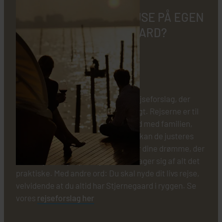
HVORDAN KAN JEG REJSE PÅ EGEN
HÅND MED STJERNEGAARD?
Rejser på egen hånd:
Vi har lavet en liste af forskellige rejseforslag, der
hver især byder på noget helt særligt. Rejserne er til
dig, der gerne vil rejse på egen hånd med familien,
med din partner eller alene, og alle kan de justeres
eller strikkes sammen på ny. Det er dine drømme, der
viser vejen – og Stjernegaard, der tager sig af alt det
praktiske. Med andre ord: Du skal nyde dit livs rejse,
velvidende at du altid har Stjernegaard i ryggen. Se
vores
rejseforslag her