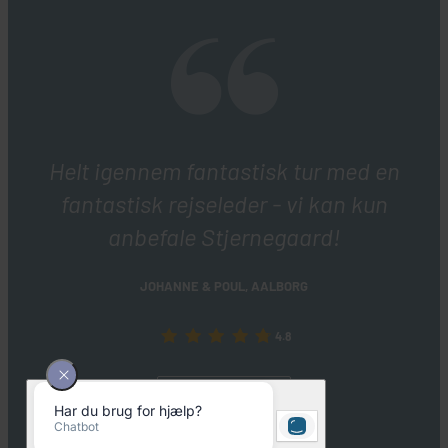
Helt igennem fantastisk tur med en
fantastisk rejseleder - vi kan kun
anbefale Stjernegaard!
JOHANNE & POUL, AALBORG
4.8
UDTALELSER