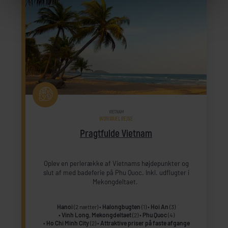
VIETNAM
INDIVIDUEL REJSE
Pragtfulde Vietnam
Oplev en perlerække af Vietnams højdepunkter og
slut af med badeferie på Phu Quoc. Inkl. udflugter i
Mekongdeltaet.
Hanoi
(2 nætter)
Halongbugten
(1)
Hoi An
(3)
Vinh Long, Mekongdeltaet
(2)
Phu Quoc
(4)
Ho Chi Minh City
(2)
Attraktive priser på faste afgange