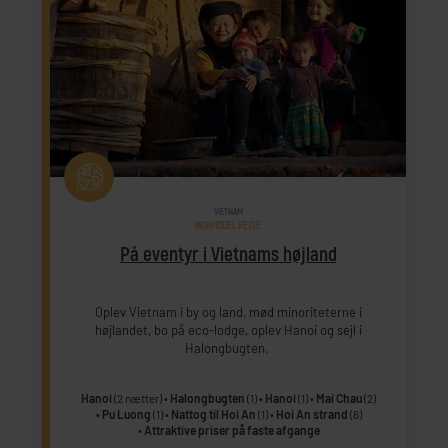
VIETNAM
INDIVIDUEL REJSE
På eventyr i Vietnams højland
Oplev Vietnam i by og land, mød minoriteterne i
højlandet, bo på eco-lodge, oplev Hanoi og sejl i
Halongbugten.
Hanoi
(2 nætter)
Halongbugten
(1)
Hanoi
(1)
Mai Chau
(2)
Pu Luong
(1)
Nattog til Hoi An
(1)
Hoi An strand
(6)
Attraktive priser på faste afgange