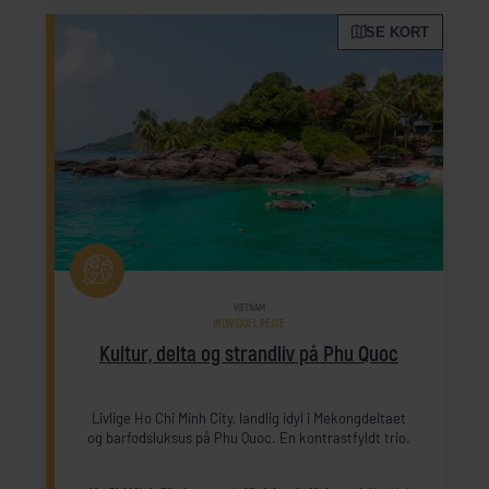
SE KORT
VIETNAM
INDIVIDUEL REJSE
Kultur, delta og strandliv på Phu Quoc
Livlige Ho Chi Minh City, landlig idyl i Mekongdeltaet
og barfodsluksus på Phu Quoc. En kontrastfyldt trio.