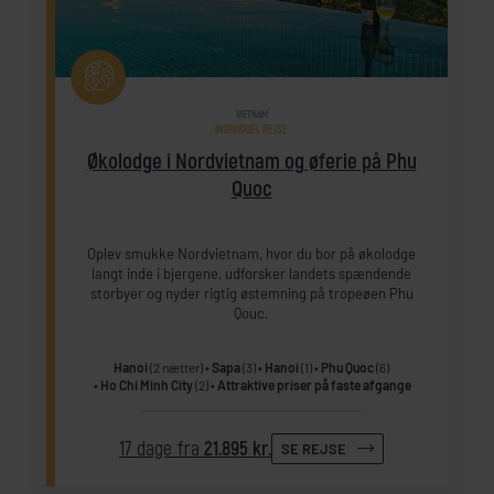
VIETNAM
INDIVIDUEL REJSE
Økolodge i Nordvietnam og øferie på Phu
Quoc
Oplev smukke Nordvietnam, hvor du bor på økolodge
langt inde i bjergene, udforsker landets spændende
storbyer og nyder rigtig østemning på tropeøen Phu
Qouc.
Hanoi
(2 nætter)
Sapa
(3)
Hanoi
(1)
Phu Quoc
(6)
Ho Chi Minh City
(2)
Attraktive priser på faste afgange
17 dage fra
21.895 kr.
SE REJSE