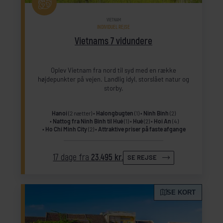
VIETNAM
INDIVIDUEL REJSE
Vietnams 7 vidundere
Oplev Vietnam fra nord til syd med en række
højdepunkter på vejen. Landlig idyl, storslået natur og
storby.
Hanoi
(2 nætter)
Halongbugten
(1)
Ninh Binh
(2)
Nattog fra Ninh Binh til Hué
(1)
Hué
(2)
Hoi An
(4)
Ho Chi Minh City
(2)
Attraktive priser på faste afgange
17 dage fra
23.495 kr.
SE REJSE
SE KORT