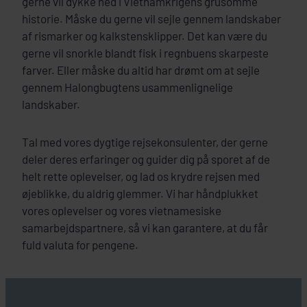
gerne vil dykke ned i Vietnamkrigens grusomme
historie. Måske du gerne vil sejle gennem landskaber
af rismarker og kalkstensklipper. Det kan være du
gerne vil snorkle blandt fisk i regnbuens skarpeste
farver. Eller måske du altid har drømt om at sejle
gennem Halongbugtens usammenlignelige
landskaber.
Tal med vores dygtige rejsekonsulenter, der gerne
deler deres erfaringer og guider dig på sporet af de
helt rette oplevelser, og lad os krydre rejsen med
øjeblikke, du aldrig glemmer. Vi har håndplukket
vores oplevelser og vores vietnamesiske
samarbejdspartnere, så vi kan garantere, at du får
fuld valuta for pengene.