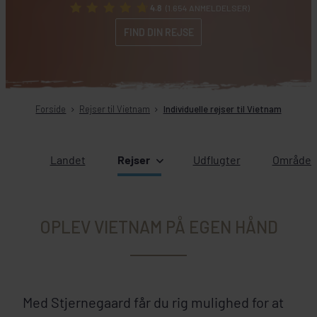
4.8
(1.654 ANMELDELSER)
FIND DIN REJSE
Forside
Rejser til Vietnam
Individuelle rejser til Vietnam
Landet
Rejser
Udflugter
Områder 
OPLEV VIETNAM PÅ EGEN HÅND
Med Stjernegaard får du rig mulighed for at