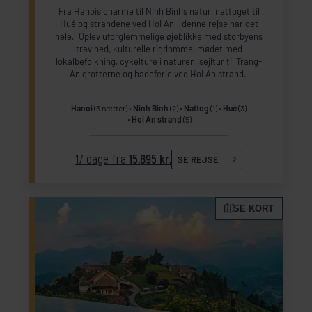
Fra Hanois charme til Ninh Binhs natur, nattoget til
Hué og strandene ved Hoi An - denne rejse har det
hele. Oplev uforglemmelige øjeblikke med storbyens
travlhed, kulturelle rigdomme, mødet med
lokalbefolkning, cykelture i naturen, sejltur til Trang-
An grotterne og badeferie ved Hoi An strand.
Hanoi
(3 nætter)
Ninh Binh
(2)
Nattog
(1)
Hué
(3)
Hoi An strand
(5)
17 dage fra
15.895 kr.
SE REJSE
SE KORT