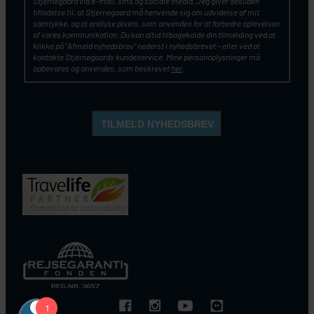
Stjernegaard via e-mail, sms og sociale media. Jeg giver desuden
tilladelse til, at Stjernegaard må henvende sig om udvidelse af mit
samtykke, og at analyse pixels, som anvendes for at forbedre oplevelsen
af vores kommunikation. Du kan altid tilbagekalde din tilmelding ved at
klikke på ”Afmeld nyhedsbrev” nederst i nyhedsbrevet – eller ved at
kontakte Stjernegaards kundeservice. Mine personoplysninger må
opbevares og anvendes, som beskrevet
her
.