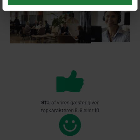
91
% af vores gæster giver
topkarakteren 8, 9 eller 10