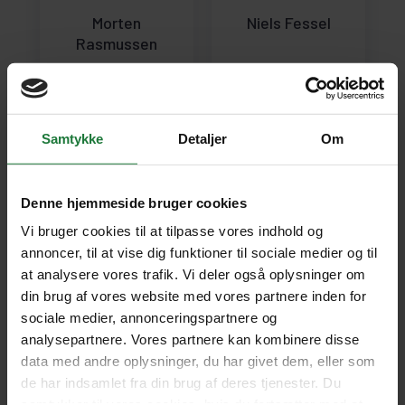
Morten
Niels Fessel
Rasmussen
SE PROFIL
SE PROFIL
Samtykke
Detaljer
Om
Denne hjemmeside bruger cookies
Vi bruger cookies til at tilpasse vores indhold og
annoncer, til at vise dig funktioner til sociale medier og til
at analysere vores trafik. Vi deler også oplysninger om
din brug af vores website med vores partnere inden for
sociale medier, annonceringspartnere og
Steen Burnæs
Sune Adler
analysepartnere. Vores partnere kan kombinere disse
Miltersen
data med andre oplysninger, du har givet dem, eller som
de har indsamlet fra din brug af deres tjenester. Du
SE PROFIL
SE PROFIL
samtykker til vores cookies, hvis du fortsætter med at