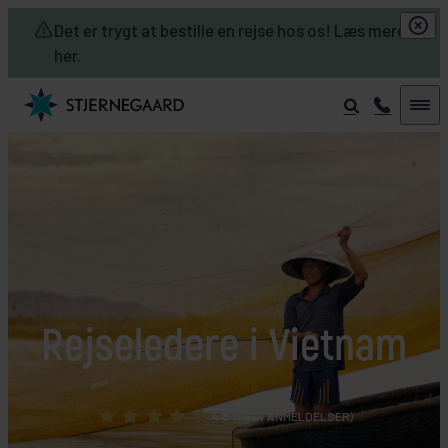
Skip to main content
Det er trygt at bestille en rejse hos os! Læs mere
her.
Rejseledere i Vietnam
4.8
(1.654 ANMELDELSER)