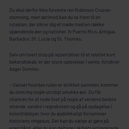
Du skal derfor ikke forvente ren Robinson Crusoe-
stemning, men derimod kan du se frem til en
ruteplan, der sikrer dig et møde med en række
spændende øer og nationer, fx Puerto Rico, Antigua,
Barbados, St. Lucia og St. Thomas.
Selv om hvert stop på rejsen bliver til et relativt kort
bekendtskab, er der store oplevelser i vente, forsikrer
Asger Domino.
– Uanset hvordan ruten er strikket sammen, kommer
du omkring nogle utroligt smukke øer. Du får
chancen for at nyde livet på nogle af verdens bedste
strande, vandre i regnskoven og gå på opdagelse i
kolonitidsbyer, hvor du øjeblikkeligt fornemmer
historiens vingesus. Det kan du vælge at gøre på
egen hånd, eller du kan deltage i skibets arrangerede