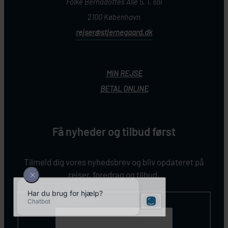
Folke Bernadottes Allé 5, 1. sal
2100 København
rejser@stjernegaard.dk
MIN REJSE
BETAL ONLINE
Få nyheder og tilbud først
Tilmeld dig vores nyhedsbrev og bliv opdateret på
rejser, foredrag og tilbud.
FULDE NAVN
*