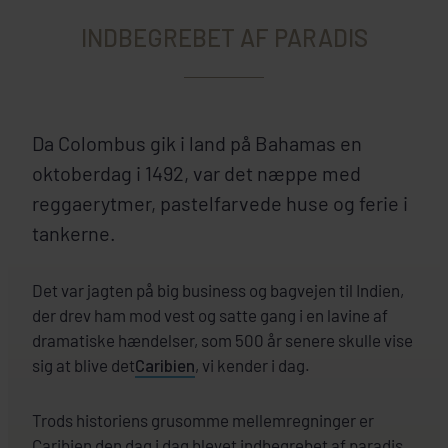
INDBEGREBET AF PARADIS
Da Colombus gik i land på Bahamas en
oktoberdag i 1492, var det næppe med
reggaerytmer, pastelfarvede huse og ferie i
tankerne.
Det var jagten på big business og bagvejen til Indien,
der drev ham mod vest og satte gang i en lavine af
dramatiske hændelser, som 500 år senere skulle vise
sig at blive det
Caribien
, vi kender i dag.
Trods historiens grusomme mellemregninger er
Caribien den dag i dag blevet indbegrebet af paradis.