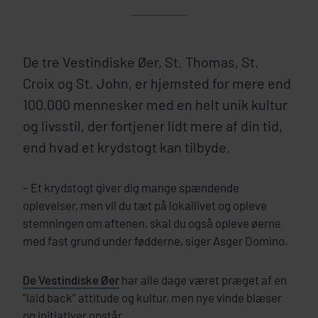
De tre Vestindiske Øer, St. Thomas, St.
Croix og St. John, er hjemsted for mere end
100.000 mennesker med en helt unik kultur
og livsstil, der fortjener lidt mere af din tid,
end hvad et krydstogt kan tilbyde.
– Et krydstogt giver dig mange spændende
oplevelser, men vil du tæt på lokallivet og opleve
stemningen om aftenen, skal du også opleve øerne
med fast grund under fødderne, siger Asger Domino.
De Vestindiske Øer
har alle dage været præget af en
”laid back” attitude og kultur, men nye vinde blæser
og initiativer opstår.