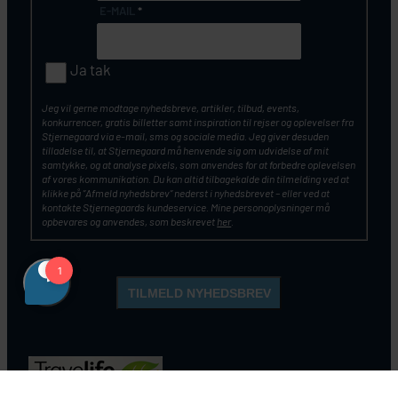
E-MAIL
*
Ja tak
Jeg vil gerne modtage nyhedsbreve, artikler, tilbud, events,
konkurrencer, gratis billetter samt inspiration til rejser og oplevelser fra
Stjernegaard via e-mail, sms og sociale media. Jeg giver desuden
tilladelse til, at Stjernegaard må henvende sig om udvidelse af mit
samtykke, og at analyse pixels, som anvendes for at forbedre oplevelsen
af vores kommunikation. Du kan altid tilbagekalde din tilmelding ved at
klikke på ”Afmeld nyhedsbrev” nederst i nyhedsbrevet – eller ved at
kontakte Stjernegaards kundeservice. Mine personoplysninger må
opbevares og anvendes, som beskrevet
her
.