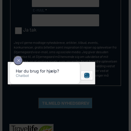
E-MAIL
*
Ja tak
Jeg vil gerne modtage nyhedsbreve, artikler, tilbud, events,
konkurrencer, gratis billetter samt inspiration til rejser og oplevelser fra
Stjernegaard via e-mail, sms og sociale media. Jeg giver desuden
tilladelse til, at Stjernegaard må henvende sig om udvidelse af mit
samtykke, og at analyse pixels, som anvendes for at forbedre oplevelsen
af vores kommunikation. Du kan altid tilbagekalde din tilmelding ved at
klikke på ”Afmeld nyhedsbrev” nederst i nyhedsbrevet – eller ved at
kontakte Stjernegaards kundeservice. Mine personoplysninger må
opbevares og anvendes, som beskrevet
her
.