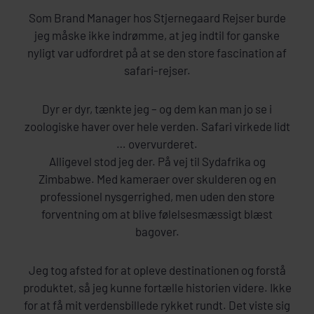
Som Brand Manager hos Stjernegaard Rejser burde
jeg måske ikke indrømme, at jeg indtil for ganske
nyligt var udfordret på at se den store fascination af
safari-rejser.
Dyr er dyr, tænkte jeg – og dem kan man jo se i
zoologiske haver over hele verden. Safari virkede lidt
… overvurderet.
Alligevel stod jeg der. På vej til Sydafrika og
Zimbabwe. Med kameraer over skulderen og en
professionel nysgerrighed, men uden den store
forventning om at blive følelsesmæssigt blæst
bagover.
Jeg tog afsted for at opleve destinationen og forstå
produktet, så jeg kunne fortælle historien videre. Ikke
for at få mit verdensbillede rykket rundt. Det viste sig