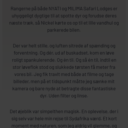
Rangerne på både NYATI og MILIMA Safari Lodges er
uhyggeligt dygtige til at spotte dyr og forudse deres
næste træk, så Nickel kørte os op til et lille vandhul og
parkerede bilen.
Der var helt stille, og luften sitrede af spænding og
forventning. Og dér, ud af buskadset, kom en løve
roligt spankulerende. Og én til. Og så én til, indtil en
stor løveflok stod og slukkede tørsten få meter fra
vores bil. Jeg fik travlt med både at filme og tage
billeder, men på et tidspunkt måtte jeg sænke mit
kamera og bare nyde at betragte disse fantastiske
dyr. Uden filter og linse.
Det øjeblik var simpelthen magisk. En oplevelse, der i
sig selv var hele min rejse til Sydafrika værd. Et kort
moment med naturen, som jeg aldrig vil glemme, og