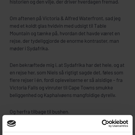
historien og den vilje, der driver hverdagen fremad.
Om aftenen på Victoria & Alfred Waterfront, sad jeg
med et koldt glas hvidvin med udsigt til Table
Mountain og tænke på, hvordan det havde været en
rejse, der tydeliggjorde de enorme kontraster, man
møder i Sydafrika.
Den bekræftede mig i, at Sydafrika har det hele, og at
en rejse her, som Niels så rigtigt sagde det, føles som
flere rejser i én, fordi oplevelserne er så alsidige – fra
Victoria Falls og vinruter til Cape Towns smukke
beliggenhed og Kaphalvøens mangfoldige dyreliv.
Og herfra tilbage til bushen.