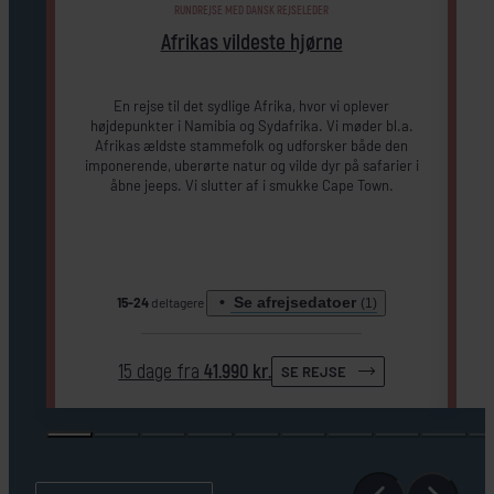
RUNDREJSE MED DANSK REJSELEDER
Afrikas vildeste hjørne
En rejse til det sydlige Afrika, hvor vi oplever
højdepunkter i Namibia og Sydafrika. Vi møder bl.a.
Afrikas ældste stammefolk og udforsker både den
imponerende, uberørte natur og vilde dyr på safarier i
åbne jeeps. Vi slutter af i smukke Cape Town.
v
Se afrejsedatoer
15-24
deltagere
(1)
15 dage fra
41.990 kr.
SE REJSE