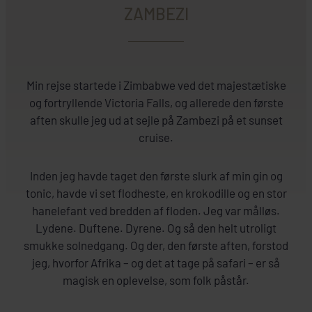
ZAMBEZI
Min rejse startede i Zimbabwe ved det majestætiske
og fortryllende Victoria Falls, og allerede den første
aften skulle jeg ud at sejle på Zambezi på et sunset
cruise.
Inden jeg havde taget den første slurk af min gin og
tonic, havde vi set flodheste, en krokodille og en stor
hanelefant ved bredden af floden. Jeg var målløs.
Lydene. Duftene. Dyrene. Og så den helt utroligt
smukke solnedgang. Og der, den første aften, forstod
jeg, hvorfor Afrika – og det at tage på safari – er så
magisk en oplevelse, som folk påstår.