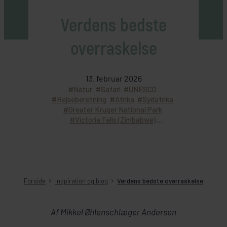
Verdens bedste
overraskelse
13. februar 2026
Natur
Safari
UNESCO
Rejseberetning
Afrika
Sydafrika
Greater Kruger National Park
Victoria Falls (Zimbabwe)
Rundrejse med dansk rejseleder
Individuel rejse
Forside
Inspiration og blog
Verdens bedste overraskelse
Af Mikkel Øhlenschlæger Andersen