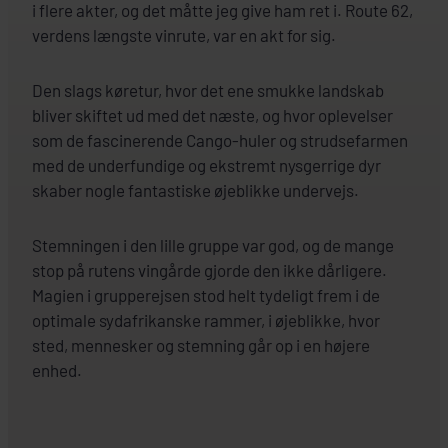
i flere akter, og det måtte jeg give ham ret i. Route 62,
verdens længste vinrute, var en akt for sig.
Den slags køretur, hvor det ene smukke landskab
bliver skiftet ud med det næste, og hvor oplevelser
som de fascinerende Cango-huler og strudse­farmen
med de underfundige og ekstremt nysgerrige dyr
skaber nogle fantastiske øjeblikke undervejs.
Stemningen i den lille gruppe var god, og de mange
stop på rutens vingårde gjorde den ikke dårligere.
Magien i grupperejsen stod helt tydeligt frem i de
optimale sydafrikanske rammer, i øjeblikke, hvor
sted, mennesker og stemning går op i en højere
enhed.