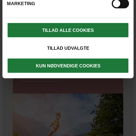
MARKETING
Timing is everything! Vi kigger nærmere
på 14 rejsemål, der kickstarter din
sommer.
TILLAD ALLE COOKIES
Adventure
Aktiv ferie
Familieferie
Forår
TILLAD UDVALGTE
Kultur
Lokalliv
Natur
Parferie
Planlægning
KUN NØDVENDIGE COOKIES
LÆS ARTIKEL