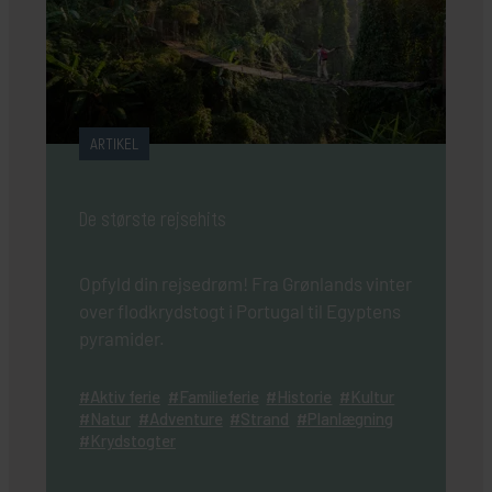
ARTIKEL
De største rejsehits
Opfyld din rejsedrøm! Fra Grønlands vinter
over flodkrydstogt i Portugal til Egyptens
pyramider.
Aktiv ferie
Familieferie
Historie
Kultur
Natur
Adventure
Strand
Planlægning
Krydstogter