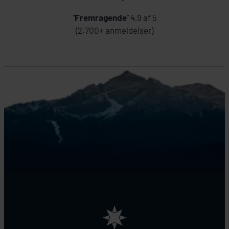
"
Fremragende
" 4,9 af 5
(2.700+ anmeldelser)