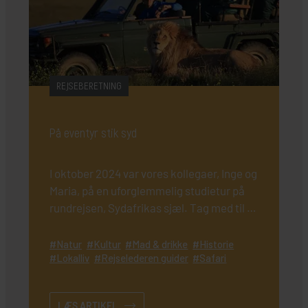
REJSEBERETNING
På eventyr stik syd
I oktober 2024 var vores kollegaer, Inge og
Maria, på en uforglemmelig studietur på
rundrejsen, Sydafrikas sjæl. Tag med til et
af verdens mest fascinerende lande.
Sydafrika har udviklet sig fra et undertrykt
Natur
Kultur
Mad & drikke
Historie
Lokalliv
Rejselederen guider
Safari
regime til et fredeligt samfund, der
værdsætter demokrati og ligestilling -
Nelson Mandela, landets store fader, er
LÆS ARTIKEL