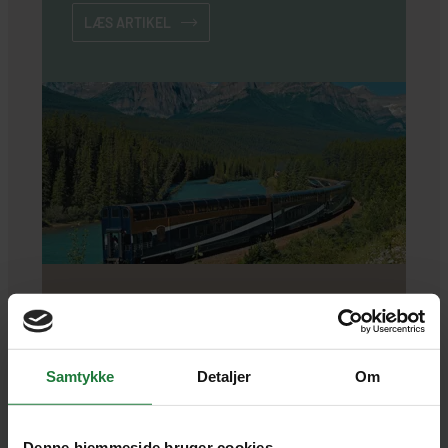
LÆS ARTIKEL
Et eventyr på skinner
Samtykke
Detaljer
Om
Udforsk verdens skønne landskaber og
natur, fra togkupeen. Her er en guide til
nogle af de mest vidunderlige ture, som du
Denne hjemmeside bruger cookies