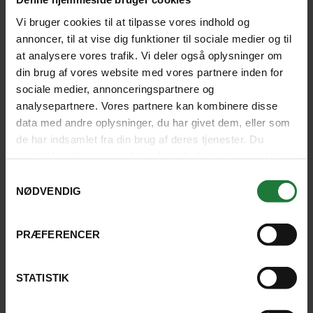
kan tage med toget.
Vi bruger cookies til at tilpasse vores indhold og
Natur
Togrejser
Safari
Krydstogter
annoncer, til at vise dig funktioner til sociale medier og til
at analysere vores trafik. Vi deler også oplysninger om
din brug af vores website med vores partnere inden for
LÆS ARTIKEL
sociale medier, annonceringspartnere og
analysepartnere. Vores partnere kan kombinere disse
data med andre oplysninger, du har givet dem, eller som
de har indsamlet fra din brug af deres tjenester. Du
samtykker til vores cookies, hvis du fortsætter med at
anvende vores hjemmeside.
Samtykkevalg
NØDVENDIG
PRÆFERENCER
ARTIKEL
STATISTIK
Rejs i april, maj og juni - her skal du hen!