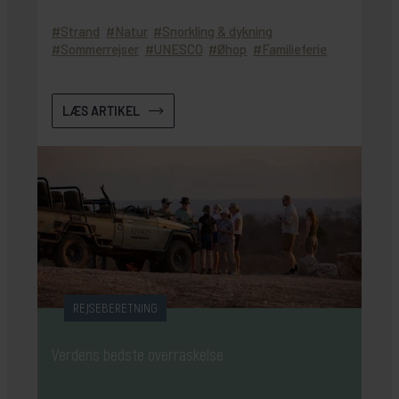
Strand
Natur
Snorkling & dykning
Sommerrejser
UNESCO
Øhop
Familieferie
LÆS ARTIKEL
REJSEBERETNING
Verdens bedste overraskelse