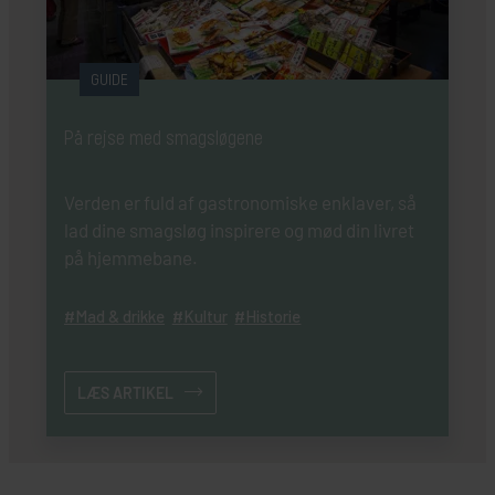
GUIDE
På rejse med smagsløgene
Verden er fuld af gastronomiske enklaver, så
lad dine smagsløg inspirere og mød din livret
på hjemmebane.
Mad & drikke
Kultur
Historie
LÆS ARTIKEL