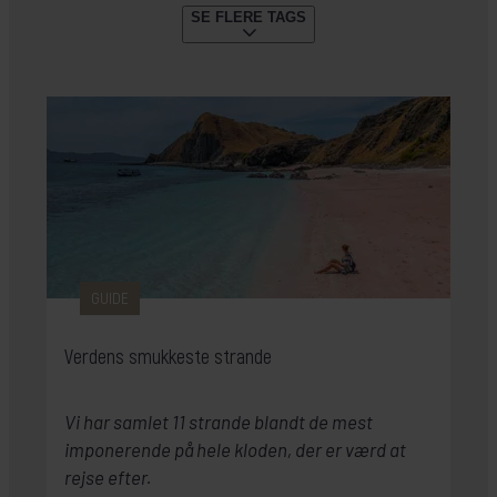
SE FLERE TAGS
FAMILIEFERIE
SNORKLING & DYKNING
(26)
(22)
GUIDE
STORBY
VANDRING
(20)
(20)
(18)
KRYDSTOGTER
REJSELEDEREN GUIDER
(18)
(17)
ØHOP
PLANLÆGNING
PARFERIE
(15)
(15)
(15)
SAFARI
GÆSTERNE FORTÆLLER
(12)
(11)
SOMMERREJSER
VINTERREJSER
(10)
(9)
KULTURAKTIV
KØR-SELV-FERIE
RELIGION
(8)
(7)
(7)
TOGREJSER
FESTLIGHEDER
(7)
(5)
SENSOMMERREJSER
FORÅR
CAMPING
(3)
(3)
(2)
BÆREDYGTIGHED
GENERATIONSREJSE
(2)
(1)
GUIDE
Verdens smukkeste strande
Vi har samlet 11 strande blandt de mest
imponerende på hele kloden, der er værd at
rejse efter.