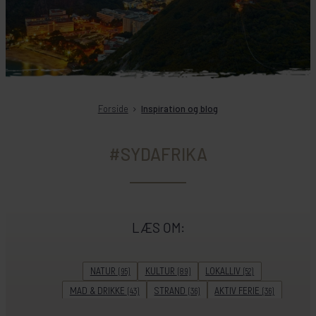
Forside
Inspiration og blog
#SYDAFRIKA
LÆS OM:
NATUR
KULTUR
LOKALLIV
(95)
(89)
(52)
MAD & DRIKKE
STRAND
AKTIV FERIE
(43)
(36)
(36)
ADVENTURE
HISTORIE
UNESCO
(32)
(29)
(28)