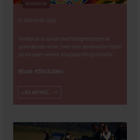
INSPIRATION
En kulinarisk rejse
Verden er et sandt overflødighedshorn af
spændende retter, hvor hver destination byder
på sin egen unikke smagsprofil og historie.
Guide
Mad & drikke
LÆS ARTIKEL