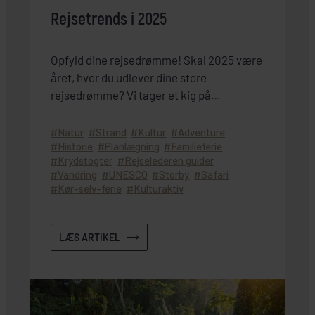
Rejsetrends i 2025
Opfyld dine rejsedrømme! Skal 2025 være
året, hvor du udlever dine store
rejsedrømme? Vi tager et kig på
rejsetrends, du skal holde øje med i 2025.
Natur
Strand
Kultur
Adventure
Historie
Planlægning
Familieferie
Krydstogter
Rejselederen guider
Vandring
UNESCO
Storby
Safari
Kør-selv-ferie
Kulturaktiv
LÆS ARTIKEL