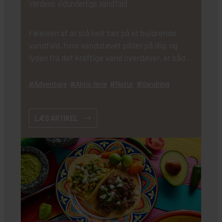
Verdens vidunderlige vandfald
Følelsen af at stå helt tæt på et buldrende
vandfald, hvor vandstøvet pibler på dig, og
lyden fra det kraftige vand overdøver, er både
vildt og magisk.
Adventure
Aktiv ferie
Natur
Vandring
LÆS ARTIKEL