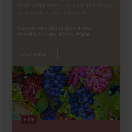
efterårsmånederne? Læs med og bliv klogere
på, hvor solen skinner i efteråret.
Kør-selv-ferie
Mad & drikke
Natur
Snorkling & dykning
Storby
Safari
LÆS ARTIKEL
GUIDE