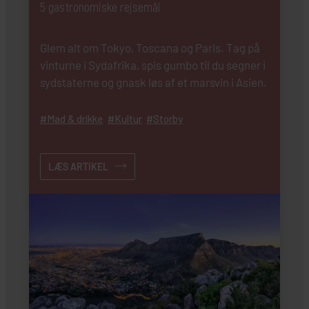
5 gastronomiske rejsemål
Glem alt om Tokyo, Toscana og Paris. Tag på
vinturne i Sydafrika, spis gumbo til du segner i
sydstaterne og gnask løs af et marsvin i Asien.
Mad & drikke
Kultur
Storby
LÆS ARTIKEL