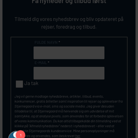
Få nyheder og tilbud først
Tilmeld dig vores nyhedsbrev og bliv opdateret på
rejser, foredrag og tilbud.
FULDE NAVN
*
E-MAIL
*
Ja tak
Jeg vil gerne modtage nyhedsbreve, artikler, tilbud, events,
konkurrencer, gratis billetter samt inspiration til rejser og oplevelser fra
Stjernegaard via e-mail, sms og sociale media. Jeg giver desuden
tilladelse til, at Stjernegaard må henvende sig om udvidelse af mit
samtykke, og at analyse pixels, som anvendes for at forbedre oplevelsen
af vores kommunikation. Du kan altid tilbagekalde din tilmelding ved at
klikke på ”Afmeld nyhedsbrev” nederst i nyhedsbrevet – eller ved at
kontakte Stjernegaards kundeservice. Mine personoplysninger må
opbevares og anvendes, som beskrevet
her
.