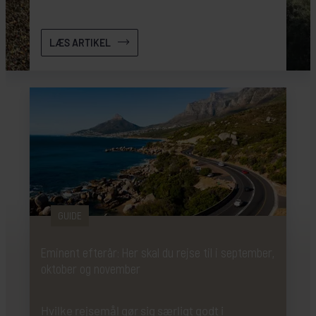
LÆS ARTIKEL
GUIDE
Eminent efterår: Her skal du rejse til i september,
oktober og november
Hvilke rejsemål gør sig særligt godt i