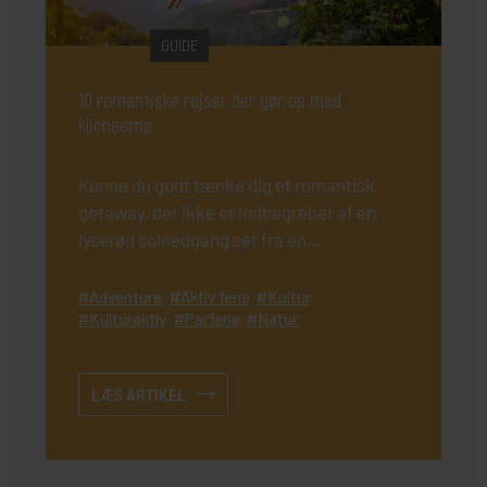
GUIDE
10 romantiske rejser der gør op med
klichéerne
Kunne du godt tænke dig et romantisk
getaway, der ikke er indbegrebet af en
lyserød solnedgang set fra en
paradisstrand i Det Indiske Ocean?
Adventure
Aktiv ferie
Kultur
Kulturaktiv
Parferie
Natur
LÆS ARTIKEL