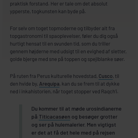
praktisk forstand. Her er tale om det absolut
ypperste, togkunsten kan byde på.
For selv om toget topmoderne og tilbyder alt fra
topgastronomi til spaoplevelser, føler du dig også
hurtigt hensat til en svunden tid, som du triller
gennem højderne med udsigt til en evighed af sletter,
golde bjerge med sne på toppen og spejlblanke søer.
På ruten fra Perus kulturelle hovedstad,
Cusco
, til
den hvide by,
Arequipa
, kan du se frem til at dykke
ned i inkahistorien, når toget stopper ved Raqch’i.
Du kommer til at møde urosindianerne
på
Titicacasøen
og besøger grotter
og ser på hulemalerier. Men vigtigst
er det at få det hele med på rejsen