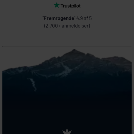
"
Fremragende
" 4,9 af 5
(2.700+ anmeldelser)