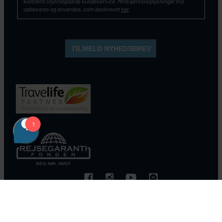
kontakte Stjernegaards kundeservice. Mine personoplysninger må
opbevares og anvendes, som beskrevet
her
.
© STJERNEGAARD 2026