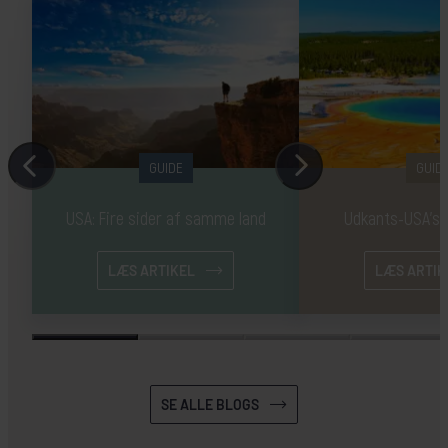
GUIDE
GUID
USA: Fire sider af samme land
Udkants-USA's 
LÆS ARTIKEL
LÆS ARTIK
SE ALLE BLOGS