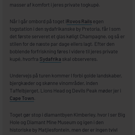
masser af komfort i jeres private togkupé.
Når I går ombord på toget i
Rovos Rails
egen
togstation i den sydafrikanske by Pretoria, får I som
det første serveret et glas køligt Champagne, og så er
stilen for de næste par dage ellers lagt. Efter den
boblende forfriskning føres I videre til jeres private
kupé, hvorfra
Sydafrika
skal observeres.
Undervejs på turen kommer I forbi golde landskaber,
bjergkæder og skønne vinområder, inden
Taffelbjerget, Lions Head og Devils Peak møder jer i
Cape Town
.
Toget gør stop i diamantbyen Kimberley, hvor I ser Big
Hole og Diamant Mine Museum og igen i den
historiske by Matjiesfontein, men der er ingen tvivl