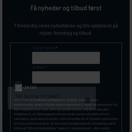
Få nyheder og tilbud først
Tilmeld dig vores nyhedsbrev og bliv opdateret på
rejser, foredrag og tilbud.
FULDE NAVN
*
E-MAIL
*
Ja tak
Jeg vil gerne modtage nyhedsbreve, artikler, tilbud, events,
konkurrencer, gratis billetter samt inspiration til rejser og oplevelser fra
Stjernegaard via e-mail, sms og sociale media. Jeg giver desuden
tilladelse til, at Stjernegaard må henvende sig om udvidelse af mit
samtykke, og at analyse pixels, som anvendes for at forbedre oplevelsen
af vores kommunikation. Du kan altid tilbagekalde din tilmelding ved at
klikke på ”Afmeld nyhedsbrev” nederst i nyhedsbrevet – eller ved at