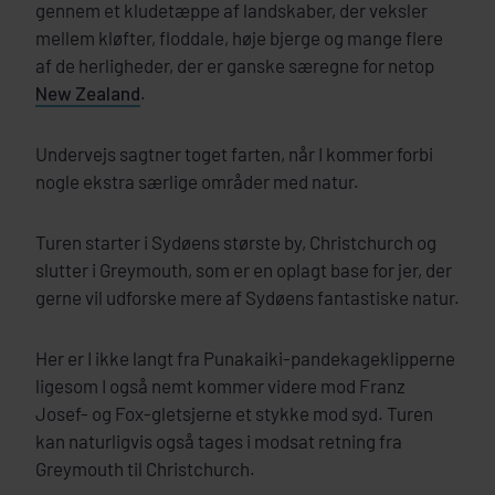
gennem et kludetæppe af landskaber, der veksler
mellem kløfter, floddale, høje bjerge og mange flere
af de herligheder, der er ganske særegne for netop
New Zealand
.
Undervejs sagtner toget farten, når I kommer forbi
nogle ekstra særlige områder med natur.
Turen starter i Sydøens største by, Christchurch og
slutter i Greymouth, som er en oplagt base for jer, der
gerne vil udforske mere af Sydøens fantastiske natur.
Her er I ikke langt fra Punakaiki-pandekageklipperne
ligesom I også nemt kommer videre mod Franz
Josef- og Fox-gletsjerne et stykke mod syd. Turen
kan naturligvis også tages i modsat retning fra
Greymouth til Christchurch.