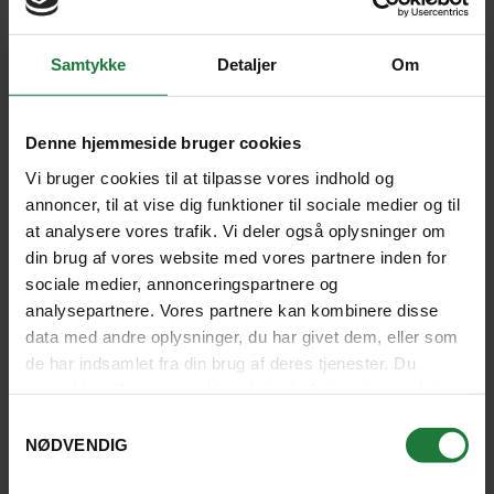
Samtykke
Detaljer
Om
Denne hjemmeside bruger cookies
Vi bruger cookies til at tilpasse vores indhold og
annoncer, til at vise dig funktioner til sociale medier og til
at analysere vores trafik. Vi deler også oplysninger om
din brug af vores website med vores partnere inden for
sociale medier, annonceringspartnere og
analysepartnere. Vores partnere kan kombinere disse
data med andre oplysninger, du har givet dem, eller som
de har indsamlet fra din brug af deres tjenester. Du
samtykker til vores cookies, hvis du fortsætter med at
ROCKY MOUNTAINS PÅ SKINNER
anvende vores hjemmeside.
Samtykkevalg
NØDVENDIG