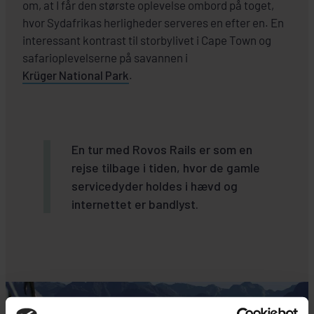
om, at I får den største oplevelse ombord på toget,
hvor Sydafrikas herligheder serveres en efter en. En
interessant kontrast til storbylivet i Cape Town og
safarioplevelserne på savannen i
Krüger National Park
.
En tur med Rovos Rails er som en
rejse tilbage i tiden, hvor de gamle
servicedyder holdes i hævd og
internettet er bandlyst.