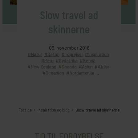
Slow travel ad
skinnerne
09. november 2018
Natur
Safari
Togrejser
Inspiration
Peru
Sydafrika
Kenya
New Zealand
Canada
Asien
Afrika
Oceanien
Nordamerika
Individuel rejse
Rundrejse med dansk rejseleder
Forside
Inspiration og blog
Slow travel ad skinnerne
TID TIL FORDYBELSE