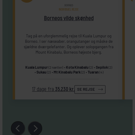
BORNEO
INDIVIDUEL REJSE
Borneos vilde skønhed
Tag på en uforglemmelig rejse til Kuala Lumpur og
Borneo. I ser næseaber, orangutanger og måske de
sjældne dværgelefanter. Og oplever solopgangen fra
Mount Kinabalu, Borneos højeste bjerg.
Kuala Lumpur
(2 nætter)
Kota Kinabalu
(2)
Sepilok
(2)
Sukau
(2)
Mt Kinabalu Park
(2)
Tuaran
(4)
17 dage fra
35.230 kr.
SE REJSE