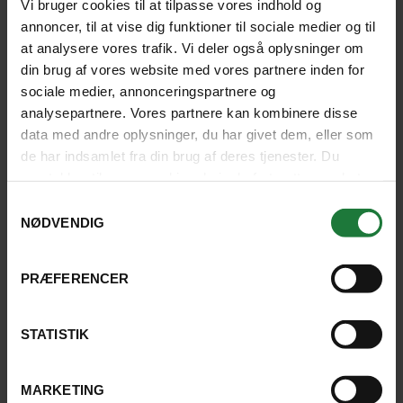
Vi bruger cookies til at tilpasse vores indhold og
annoncer, til at vise dig funktioner til sociale medier og til
at analysere vores trafik. Vi deler også oplysninger om
Turen har været helt fantastisk med
din brug af vores website med vores partnere inden for
helt uforglemmelige oplevelser, og vi
sociale medier, annonceringspartnere og
analysepartnere. Vores partnere kan kombinere disse
er alle 4 enige om, at det er en af de
data med andre oplysninger, du har givet dem, eller som
bedste ferier, vi har været på. En super
de har indsamlet fra din brug af deres tjenester. Du
samtykker til vores cookies, hvis du fortsætter med at
ferie, som vi vil huske tilbage på i
anvende vores hjemmeside.
Samtykkevalg
mange år.
NØDVENDIG
FAMILIEN SKOV, ESPERGÆRDE
PRÆFERENCER
4.6
STATISTIK
LÆS HVAD TIDLIGERE GÆSTER SIGER
MARKETING