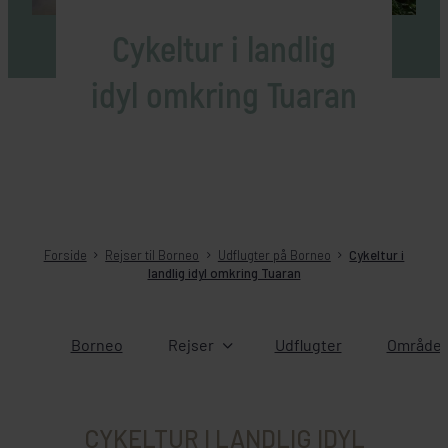
Cykeltur i landlig
idyl omkring Tuaran
Forside
Rejser til Borneo
Udflugter på Borneo
Cykeltur i
landlig idyl omkring Tuaran
Borneo
Rejser
Udflugter
Områder
CYKELTUR I LANDLIG IDYL