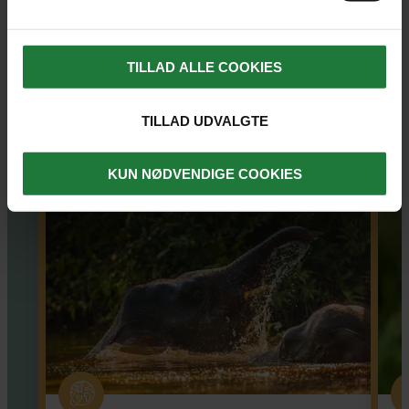
REJSER, HVOR UDFLUGTEN ER
TILLAD ALLE COOKIES
MULIG
TILLAD UDVALGTE
KUN NØDVENDIGE COOKIES
SE KORT