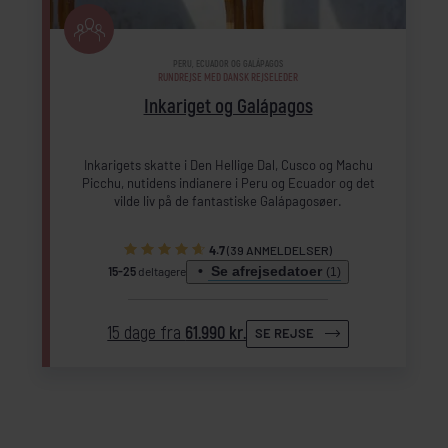
PERU, ECUADOR OG GALÁPAGOS
RUNDREJSE MED DANSK REJSELEDER
Inkariget og Galápagos
Inkarigets skatte i Den Hellige Dal, Cusco og Machu
Picchu, nutidens indianere i Peru og Ecuador og det
vilde liv på de fantastiske Galápagosøer.
4.7
(39 ANMELDELSER)
Se afrejsedatoer
15-25
deltagere
(1)
15 dage fra
61.990 kr.
SE REJSE