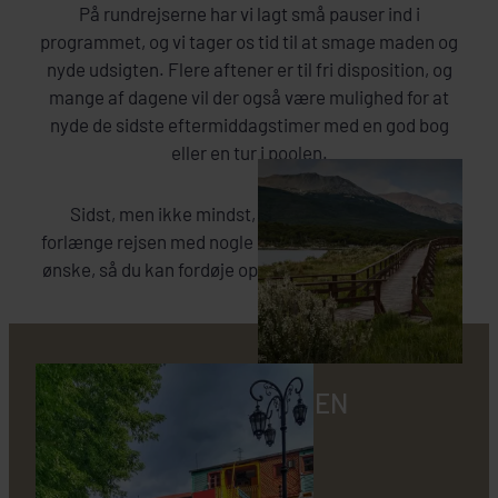
På rundrejserne har vi lagt små pauser ind i
programmet, og vi tager os tid til at smage maden og
nyde udsigten. Flere aftener er til fri disposition, og
mange af dagene vil der også være mulighed for at
nyde de sidste eftermiddagstimer med en god bog
eller en tur i poolen.
Sidst, men ikke mindst, får du mulighed for at
forlænge rejsen med nogle dage til et sted efter eget
ønske, så du kan fordøje oplevelserne på egen hånd.
HVAD ER INKLUDERET I EN
RUNDREJSE?