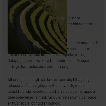
Dig, der ønsker at opleve det hele. De store
højdepunkter og de små øjeblikke, der binder dem
sammen.
En rundrejse som denne giver dig ikke bare adgang til
nogle af Sydamerikas mest ikoniske steder som
imkaernes højland, Amazonas-regnskoven og
Galápagosøerne væk fra fastlandet– du får også
indsigt, forståelse og sammenhæng.
Alt er nøje planlagt, så du kan læne dig tilbage og
fokusere på det vigtigste: At opleve. Og med en
dansktalende rejseleder ved din side og en gruppe at
dele oplevelserne med, får du en rejseform, der både
er tryg, social og fuld af indhold.