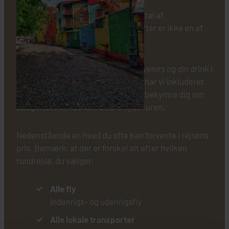
På en rundrejse får du serveret et utal af
overraskelser undervejs, men udgifter er ikke en af
dem.
Du får selv lov til at betale dine souvenirs og din drink i
baren efter en lang dag, men ellers har vi inkluderet
rigtig meget for dig, så du ikke skal bekymre dig om
budgettet men derimod bare nyde turen.
Nedenstående er, hvad du ofte kan forvente i rejsens
pris. Bemærk, at der er forskel alt efter hvilken
rundrejse, du vælger.
Alle fly
Indenrigs- og udenrigsfly
Alle lokale transporter