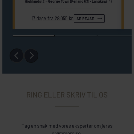
Highlands
(2)
George Town (Penang)
(3)
Langkawi
(4)
17 dage fra
28.055 kr.
SE REJSE
RING ELLER SKRIV TIL OS
Tag en snak med vores eksperter om jeres
drømmerejse.