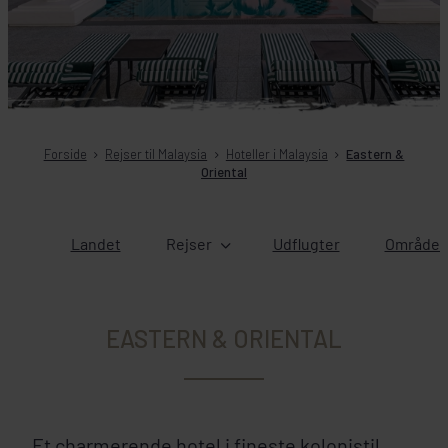
Forside
Rejser til Malaysia
Hoteller i Malaysia
Eastern &
Oriental
Landet
Rejser
Udflugter
Områder 
EASTERN & ORIENTAL
Et charmerende hotel i fineste kolonistil,