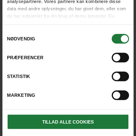
analysepartnere. Vores partnere kan kombinere disse
data med andre oplysninger, du har givet dem, eller som
ULRIK, HILLERØD
de har indsamlet fra din brug af deres tjenester. Du
samtykker til vores cookies, hvis du fortsætter med at
anvende vores hjemmeside.
4.5
Samtykkevalg
NØDVENDIG
LÆS HVAD TIDLIGERE GÆSTER SIGER
PRÆFERENCER
STATISTIK
3 REJSER TIL EASTERN & ORIENTAL
MARKETING
SE KORT
TILLAD ALLE COOKIES