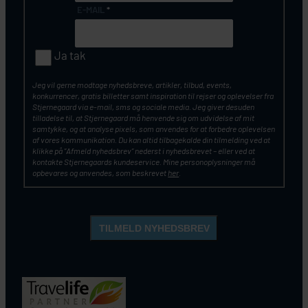
E-MAIL
*
Ja tak
Jeg vil gerne modtage nyhedsbreve, artikler, tilbud, events,
konkurrencer, gratis billetter samt inspiration til rejser og oplevelser fra
Stjernegaard via e-mail, sms og sociale media. Jeg giver desuden
tilladelse til, at Stjernegaard må henvende sig om udvidelse af mit
samtykke, og at analyse pixels, som anvendes for at forbedre oplevelsen
af vores kommunikation. Du kan altid tilbagekalde din tilmelding ved at
klikke på ”Afmeld nyhedsbrev” nederst i nyhedsbrevet – eller ved at
kontakte Stjernegaards kundeservice. Mine personoplysninger må
opbevares og anvendes, som beskrevet
her
.