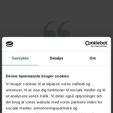
Vi så alle de dyr, vi havde håbet på -
Samtykke
Detaljer
Om
og mange andre også. Vores primære
mål med rejsen var at se dyrene i
Denne hjemmeside bruger cookies
deres naturlige levesteder, hvilket blev
Vi bruger cookies til at tilpasse vores indhold og
opfyldt til fulde. Turene på floden i
annoncer, til at vise dig funktioner til sociale medier og til
regnskoven og floraen i både
at analysere vores trafik. Vi deler også oplysninger om
din brug af vores website med vores partnere inden for
botanisk have og regnskoven var
sociale medier, annonceringspartnere og
store oplevelser.