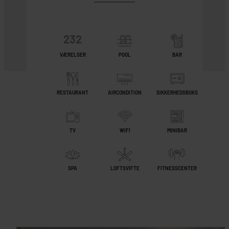
232
VÆRELSER
POOL
BAR
RESTAURANT
AIRCONDITION
SIKKERHEDSBOKS
TV
WIFI
MINIBAR
SPA
LOFTSVIFTE
FITNESSCENTER