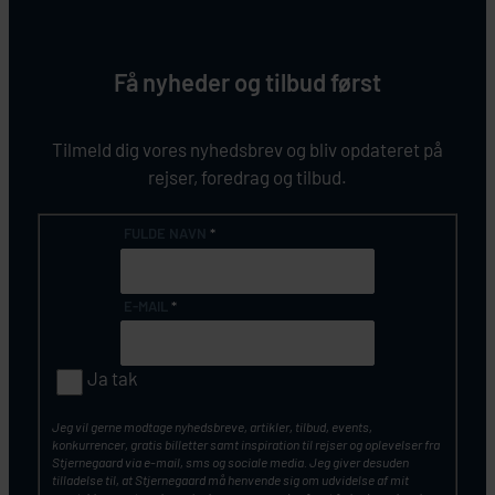
Få nyheder og tilbud først
Tilmeld dig vores nyhedsbrev og bliv opdateret på
rejser, foredrag og tilbud.
FULDE NAVN
*
E-MAIL
*
Ja tak
Jeg vil gerne modtage nyhedsbreve, artikler, tilbud, events,
konkurrencer, gratis billetter samt inspiration til rejser og oplevelser fra
Stjernegaard via e-mail, sms og sociale media. Jeg giver desuden
tilladelse til, at Stjernegaard må henvende sig om udvidelse af mit