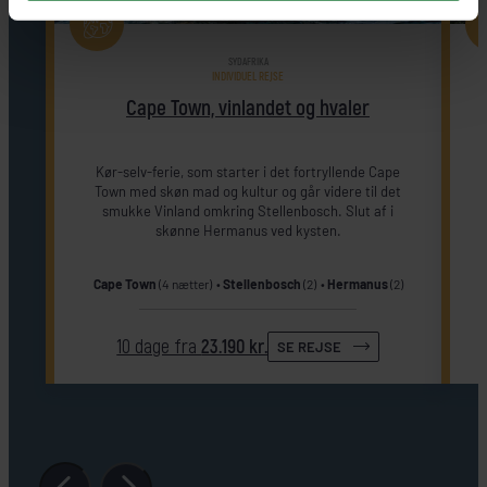
SYDAFRIKA
INDIVIDUEL REJSE
Cape Town, vinlandet og hvaler
Kør-selv-ferie, som starter i det fortryllende Cape
Town med skøn mad og kultur og går videre til det
smukke Vinland omkring Stellenbosch. Slut af i
skønne Hermanus ved kysten.
Cape Town
(4 nætter)
Stellenbosch
(2)
Hermanus
(2)
10 dage fra
23.190 kr.
SE REJSE