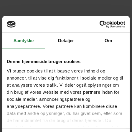
Samtykke
Detaljer
Om
Stjernegaard har leveret en helt
Denne hjemmeside bruger cookies
tilfredsstillende rejse med vore egne
Vi bruger cookies til at tilpasse vores indhold og
annoncer, til at vise dig funktioner til sociale medier og til
ønsker inkluderet på bedste måde.
at analysere vores trafik. Vi deler også oplysninger om
din brug af vores website med vores partnere inden for
ANDERS, RØDOVRE
sociale medier, annonceringspartnere og
analysepartnere. Vores partnere kan kombinere disse
4.8
data med andre oplysninger, du har givet dem, eller som
de har indsamlet fra din brug af deres tjenester. Du
samtykker til vores cookies, hvis du fortsætter med at
SE FLERE UDTALELSER HER