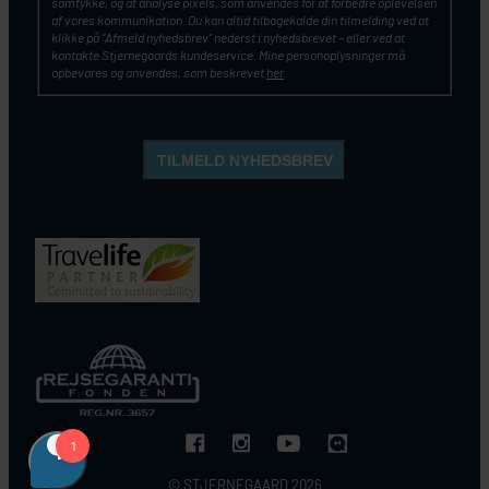
samtykke, og at analyse pixels, som anvendes for at forbedre oplevelsen
af vores kommunikation. Du kan altid tilbagekalde din tilmelding ved at
klikke på ”Afmeld nyhedsbrev” nederst i nyhedsbrevet – eller ved at
kontakte Stjernegaards kundeservice. Mine personoplysninger må
opbevares og anvendes, som beskrevet
her
.
© STJERNEGAARD 2026