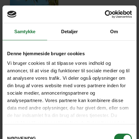
OPLEV THAILAND PÅ 2 MINUTTER
Samtykke
Detaljer
Om
Denne hjemmeside bruger cookies
Vi bruger cookies til at tilpasse vores indhold og
annoncer, til at vise dig funktioner til sociale medier og til
at analysere vores trafik. Vi deler også oplysninger om
din brug af vores website med vores partnere inden for
sociale medier, annonceringspartnere og
analysepartnere. Vores partnere kan kombinere disse
data med andre oplysninger, du har givet dem, eller som
de har indsamlet fra din brug af deres tjenester. Du
Vi havde den mest fantastiske rejse til
samtykker til vores cookies, hvis du fortsætter med at
Thailand, som var vores første tur til
anvende vores hjemmeside.
Samtykkevalg
NØDVENDIG