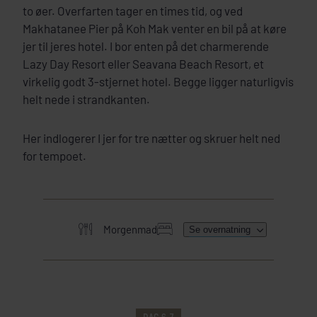
to øer. Overfarten tager en times tid, og ved
Makhatanee Pier på Koh Mak venter en bil på at køre
jer til jeres hotel. I bor enten på det charmerende
Lazy Day Resort eller Seavana Beach Resort, et
virkelig godt 3-stjernet hotel. Begge ligger naturligvis
helt nede i strandkanten.
Her indlogerer I jer for tre nætter og skruer helt ned
for tempoet.
Morgenmad
Se overnatning
HER SKAL I BO