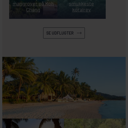
mangrover på Koh
smukkeste
Chang
koralrev
INKLUDERET I PRISEN
Koh Chang
SE UDFLUGTER
AWA Koh Chang
SE HOTEL