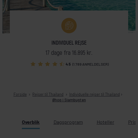
INDIVIDUEL REJSE
17 dage fra 16.895 kr.
4.5
(1.789 ANMELDELSER)
Forside
Rejser til Thailand
Individuelle rejser til Thailand
Øhop i Siambugten
Overblik
Dagsprogram
Hoteller
Pris