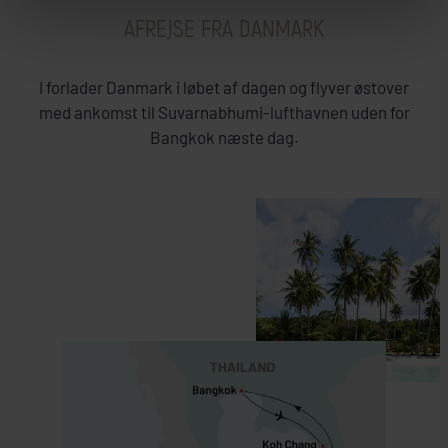
AFREJSE FRA DANMARK
I forlader Danmark i løbet af dagen og flyver østover
Koh Chang
med ankomst til
Suvarnabhumi-lufthavnen uden for
Bangkok næste dag.
AWA Koh Chang
K