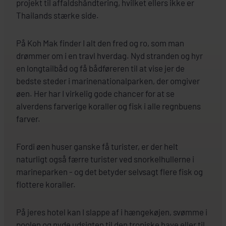
projekt til affaldshåndtering, hvilket ellers ikke er
SE HOTEL
Thailands stærke side.
På Koh Mak finder I alt den fred og ro, som man
drømmer om i en travl hverdag. Nyd stranden og hyr
en longtailbåd og få bådføreren til at vise jer de
bedste steder i marinenationalparken, der omgiver
øen. Her har I virkelig gode chancer for at se
alverdens farverige koraller og fisk i alle regnbuens
farver.
Fordi øen huser ganske få turister, er der helt
naturligt også færre turister ved snorkelhullerne i
marineparken - og det betyder selvsagt flere fisk og
flottere koraller.
På jeres hotel kan I slappe af i hængekøjen, svømme i
poolen og nyde udsigten til den tropiske have eller til