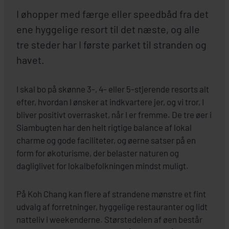
I øhopper med færge eller speedbåd fra det
ene hyggelige resort til det næste, og alle
tre steder har I første parket til stranden og
havet.
I skal bo på skønne 3-, 4- eller 5-stjerende resorts alt
efter, hvordan I ønsker at indkvartere jer, og vi tror, I
bliver positivt overrasket, når I er fremme. De tre øer i
Siambugten har den helt rigtige balance af lokal
charme og gode faciliteter, og øerne satser på en
form for økoturisme, der belaster naturen og
dagliglivet for lokalbefolkningen mindst muligt.
På Koh Chang kan flere af strandene mønstre et fint
udvalg af forretninger, hyggelige restauranter og lidt
natteliv i weekenderne. Størstedelen af øen består