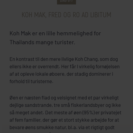
DAG 6-7
KOH MAK, FRED OG RO AD LIBITUM
Koh Mak er en lille hemmelighed for
Thailands mange turister.
En kontrast til den mere livlige Koh Chang, som dog
ellers ikke er overrendt. Her får I virkelig fornøjelsen
af at opleve lokale øboere, der stadig dominerer i
forhold til turisterne.
INKLUDERET I PRISEN
Øen er næsten flad og velsignet med et par virkeligt
Koh Mak
dejlige sandstrande, tre små fiskerlandsbyer og ikke
så meget andet. Det meste af øen (95%) er privatejet
Lazy Day Resort
af fem familier, der gør et stort stykke arbejde for at
bevare øens smukke natur, bl.a. via et rigtigt godt