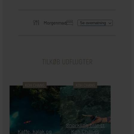
Morgenmad
Se overnatning
HER SKAL I BO
TILKØB UDFLUGTER
KOH CHANG
KOH CHANG
Snorkling blandt
Kaffe, kajak og
Koh Changs