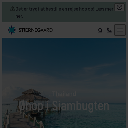
Skip to main content
Det er trygt at bestille en rejse hos os! Læs mere
her.
Thailand
Øhop i Siambugten