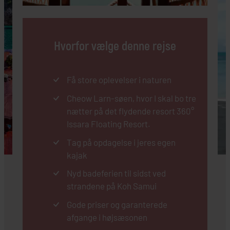
Hvorfor vælge denne rejse
Få store oplevelser i naturen
Cheow Larn-søen, hvor I skal bo tre
nætter på det flydende resort 360°
Issara Floating Resort.
Tag på opdagelse i jeres egen
kajak
Nyd badeferien til sidst ved
strandene på Koh Samui
Gode priser og garanterede
afgange i højsæsonen