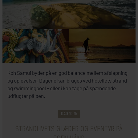
INKLUDERET I PRISEN
Koh Samui byder på en god balance mellem afslapning
Koh Samui
og oplevelser. Dagene kan bruges ved hotellets strand
og swimmingpool - eller i kan tage på spændende
Hotel Bandara Resort & Spa
udflugter på øen.
DAG 10-15
SE HOTEL
STRANDLIVETS GLÆDER OG EVENTYR PÅ