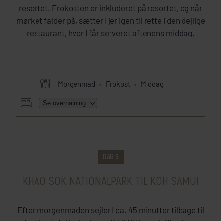
resortet. Frokosten er inkluderet på resortet, og når
mørket falder på, sætter I jer igen til rette i den dejlige
restaurant, hvor I får serveret aftenens middag.
Morgenmad
Frokost
Middag
Se overnatning
HER SKAL I BO
DAG 9
KHAO SOK NATIONALPARK TIL KOH SAMUI
Efter morgenmaden sejler I ca. 45 minutter tilbage til