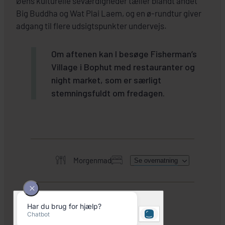
Øens kulturelle seværdigheder tæller blandt andet
Big Buddha og Wat Plai Laem, og en ø-rundtur giver
adgang til flere udsigtspunkter undervejs.
Om aftenen kan I besøge Fisherman’s
Village i Bophut med restauranter og
night market, som er særligt
stemningsfuldt om fredagen.
Morgenmad
Se overnatning
HER SKAL I BO