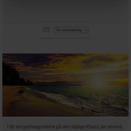
Se overnatning
HER SKAL I BO
I får en god begyndelse på den dejlige Khao Lak-strand.