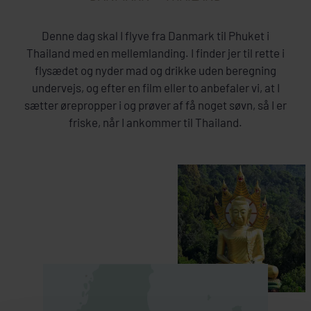
Denne dag skal I flyve fra Danmark til Phuket i
Thailand med en mellemlanding. I finder jer til rette i
flysædet og nyder mad og drikke uden beregning
undervejs, og efter en film eller to anbefaler vi, at I
sætter ørepropper i og prøver af få noget søvn, så I er
friske, når I ankommer til Thailand.