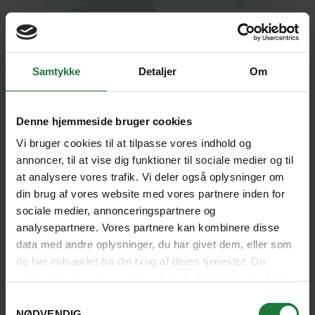
Samtykke
Detaljer
Om
Klik og se stort kort
Denne hjemmeside bruger cookies
Vi bruger cookies til at tilpasse vores indhold og
Khao Lak
annoncer, til at vise dig funktioner til sociale medier og til
at analysere vores trafik. Vi deler også oplysninger om
Apsara Beachfront Resort and
Outri
din brug af vores website med vores partnere inden for
Villa
sociale medier, annonceringspartnere og
DAG 2
+
analysepartnere. Vores partnere kan kombinere disse
data med andre oplysninger, du har givet dem, eller som
ANKOMST TIL PHUKET OG VIDERE TIL KHAO
de har indsamlet fra din brug af deres tjenester. Du
LAK
samtykker til vores cookies, hvis du fortsætter med at
anvende vores hjemmeside.
Samtykkevalg
NØDVENDIG