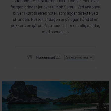
fastlandet. Herfra kører I i bil til Donsak Pier, hvor
færgen bringer jer over til Koh Samui. Ved ankomst
bliver I kørt til jeres hotel, som ligger direkte ved
stranden. Resten af dagen er på egen hånd til en
dukkert, en gåtur på stranden eller en rolig middag
med havudsigt.
INKLUDERET I PRISEN
Khao Sok National Park
Morgenmad
Se overnatning
360° Issara Floating Resort
HER SKAL I BO
SE HOTEL