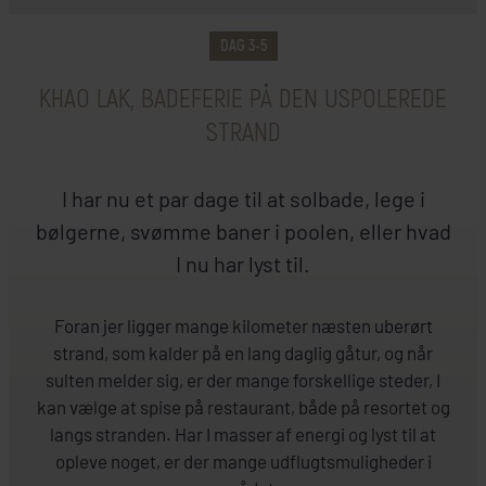
DAG 3-5
INKLUDERET I PRISEN
KHAO LAK, BADEFERIE PÅ DEN USPOLEREDE
Khao Lak
STRAND
Apsara Beachfront Resort and Villa
+
I har nu et par dage til at solbade, lege i
bølgerne, svømme baner i poolen, eller hvad
SE HOTEL
I nu har lyst til.
Foran jer ligger mange kilometer næsten uberørt
strand, som kalder på en lang daglig gåtur, og når
sulten melder sig, er der mange forskellige steder, I
kan vælge at spise på restaurant, både på resortet og
langs stranden. Har I masser af energi og lyst til at
opleve noget, er der mange udflugtsmuligheder i