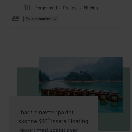
Morgenmad
Frokost
Middag
Se overnatning
HER SKAL I BO
I har tre nætter på det
skønne 360° Issara Floating
Resort med udsigt over