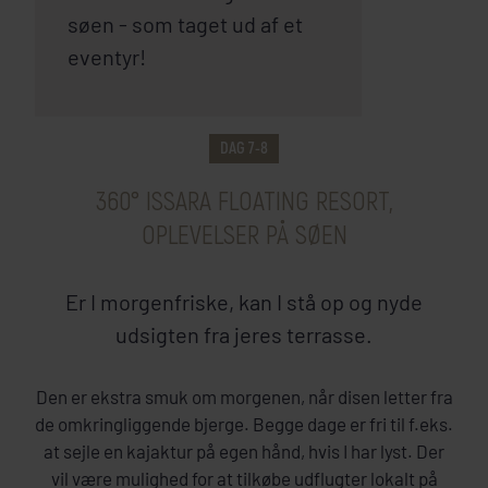
søen - som taget ud af et
INKLUDERET I PRISEN
eventyr!
Khao Sok National Park
360° Issara Floating Resort
DAG 7-8
360° ISSARA FLOATING RESORT,
SE HOTEL
OPLEVELSER PÅ SØEN
Er I morgenfriske, kan I stå op og nyde
udsigten fra jeres terrasse.
Den er ekstra smuk om morgenen, når disen letter fra
de omkringliggende bjerge. Begge dage er fri til f.eks.
at sejle en kajaktur på egen hånd, hvis I har lyst. Der
vil være mulighed for at tilkøbe udflugter lokalt på