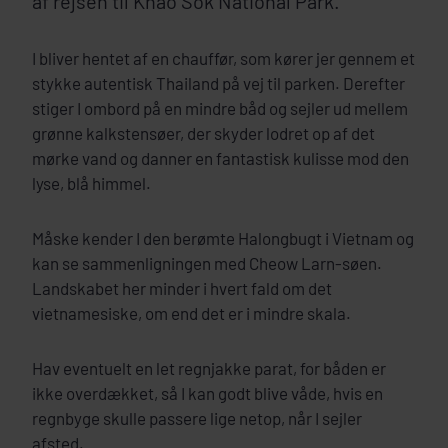
af rejsen til Khao Sok National Park.
I bliver hentet af en chauffør, som kører jer gennem et
stykke autentisk Thailand på vej til parken. Derefter
stiger I ombord på en mindre båd og sejler ud mellem
grønne kalkstensøer, der skyder lodret op af det
mørke vand og danner en fantastisk kulisse mod den
lyse, blå himmel.
Måske kender I den berømte Halongbugt i Vietnam og
kan se sammenligningen med Cheow Larn-søen.
Landskabet her minder i hvert fald om det
vietnamesiske, om end det er i mindre skala.
Hav eventuelt en let regnjakke parat, for båden er
ikke overdækket, så I kan godt blive våde, hvis en
regnbyge skulle passere lige netop, når I sejler
afsted.