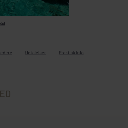
båd
ledere
Udtalelser
Praktisk info
MED