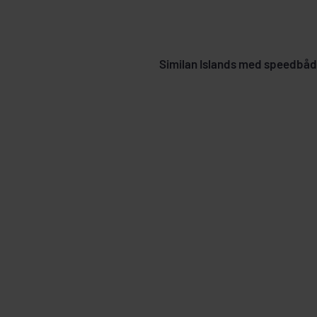
En speedbådtur til de øde Similan Islands i 
af det klareste vand, og her er masser af fisk o