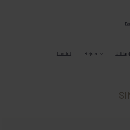
Fo
Landet
Rejser
Udflug
SI