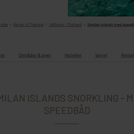
rside
Rejser til Thailand
Udflugter i Thailand
Similan Islands med speed
ter
Områder & byer
Hoteller
Vejret
Rejse
MILAN ISLANDS SNORKLING - 
SPEEDBÅD