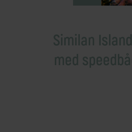
Mellemøsten
dansk r
Bali
Nordamerika
Balkan
Oceanien
Bhutan
Sydamerika
Similan Islan
Bolivia
Borneo
med speedbå
Brasilien