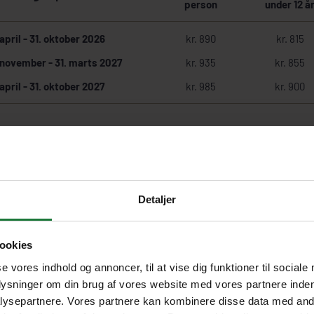
person
under 12 å
 april
-
31. oktober 2026
kr. 890
kr. 815
. november
-
31. marts 2027
kr. 935
kr. 855
 april
-
31. oktober 2027
kr. 985
kr. 900
Detaljer
Fakta om udflugten
ookies
se vores indhold og annoncer, til at vise dig funktioner til sociale
plysninger om din brug af vores website med vores partnere inden
ysepartnere. Vores partnere kan kombinere disse data med andr
Afhentning på hotel