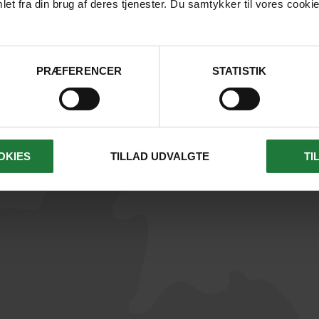
et fra din brug af deres tjenester. Du samtykker til vores cookie
Picnic-frokost
Engelsktalende gui
Inkl. udstyr og entré til
Gruppeudflugt
nationalpark
PRÆFERENCER
STATISTIK
Velegnet for børn og
voksne
OKIES
TILLAD UDVALGTE
TI