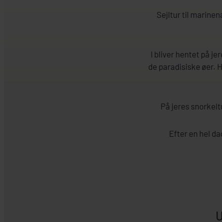
Sejltur til marine
I bliver hentet på j
de paradisiske øer. 
På jeres snorkelt
Efter en hel da
U