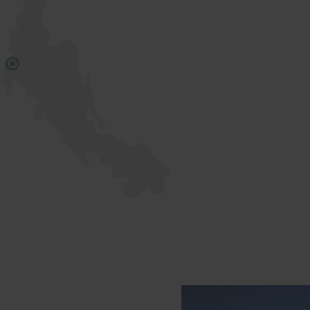
Andamanerhavet. Øerne er omgivet
g koraller