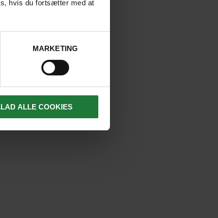
s, hvis du fortsætter med at
de
MARKETING
LLAD ALLE COOKIES