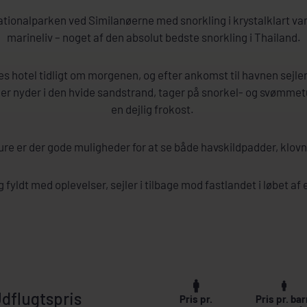
nationalparken ved Similanøerne med snorkling i krystalklart va
marineliv – noget af den absolut bedste snorkling i Thailand.
eres hotel tidligt om morgenen, og efter ankomst til havnen sejle
Her nyder i den hvide sandstrand, tager på snorkel- og svømmetu
en dejlig frokost.
ure er der gode muligheder for at se både havskildpadder, klovn
g fyldt med oplevelser, sejler i tilbage mod fastlandet i løbet a
dflugtspris
Pris pr.
Pris pr. bar