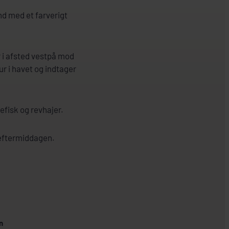
nd med et farverigt
r i afsted vestpå mod
r i havet og indtager
efisk og revhajer.
f eftermiddagen.
n