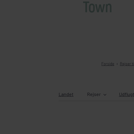
Town
Forside
Rejser t
Landet
Rejser
Udflug