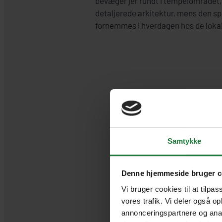
bevæger jer rundt i tempelområdet
detaljerede arkitektur, mens den sp
fornemmes i hverdagen hos de loka
U
Samtykke
1.
1
Denne hjemmeside bruger c
1.
Vi bruger cookies til at tilpas
vores trafik. Vi deler også o
annonceringspartnere og anal