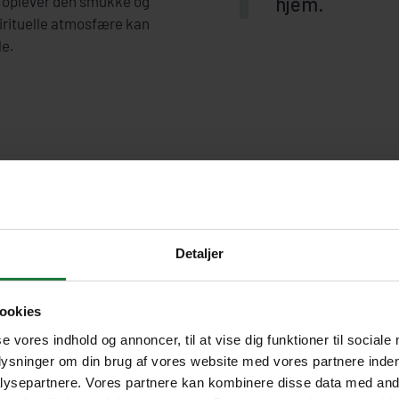
, oplever den smukke og
hjem.
irituelle atmosfære kan
le.
dflugtspris
Pris pr.
Pris pr. bar
person
under 12 å
Detaljer
 april
-
31. oktober 2026
kr. 435
kr. 385
. november
-
31. marts 2027
kr. 455
kr. 405
ookies
 april
-
31. oktober 2027
kr. 480
kr. 425
se vores indhold og annoncer, til at vise dig funktioner til sociale
plysninger om din brug af vores website med vores partnere inden
ysepartnere. Vores partnere kan kombinere disse data med andr