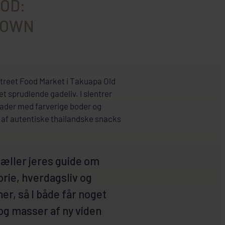
OOD:
TOWN
treet Food Market i Takuapa Old
t sprudlende gadeliv. I slentrer
ader med farverige boder og
 af autentiske thailandske snacks
æller jeres guide om
rie, hverdagsliv og
ner, så I både får noget
 og masser af ny viden