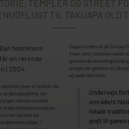
TORIE, TEMPLER OG STREET F
ENUDFLUGT TIL TAKUAPA OLD 
Dagen rundes af på Sunday S
d Ban Namkhem
Town, hvor historien møder de
får en rørende
gennem de stemningsfulde g
n i 2004.
smager jer gennem et udvalg
og søde lækkerier.
uktion giver et indblik i de
Undervejs fort
b og genopbygning, og I
 sig igen i denne smukke
områdets histo
e til det historiske Kong Ka-
lokale traditio
I kommer tættere på
godt til ganen
landske levemåder. I