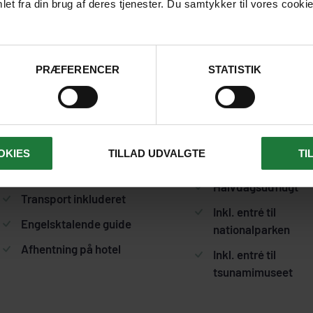
et fra din brug af deres tjenester. Du samtykker til vores cookie
PRÆFERENCER
STATISTIK
Fakta om udflugten
OKIES
TILLAD UDVALGTE
TI
Inkl. Streetfood
Gruppeudflugt
Halvdagsudflugt
Transport inkluderet
Inkl. entré til
Engelsktalende guide
nationalparken
Afhentning på hotel
Inkl. entré til
tsunamimuseet