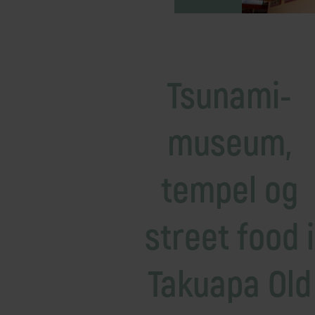
Mellemøsten
dansk r
Bali
Nordamerika
Balkan
Oceanien
Bhutan
Sydamerika
Tsunami-
Bolivia
Borneo
museum,
Brasilien
tempel og
street food i
Takuapa Old