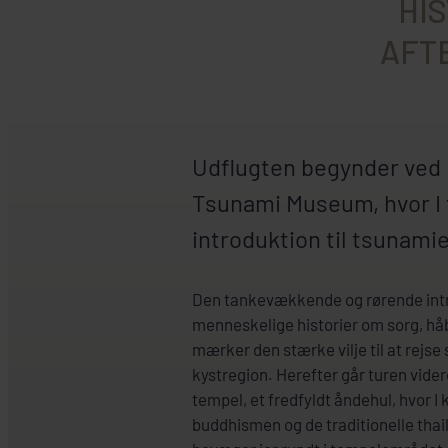
HIS
AFT
Udflugten begynder ve
Tsunami Museum, hvor I 
introduktion til tsunamie
Den tankevækkende og rørende introd
menneskelige historier om sorg, hå
mærker den stærke vilje til at rejse
kystregion. Herefter går turen vider
tempel, et fredfyldt åndehul, hvor 
buddhismen og de traditionelle thai