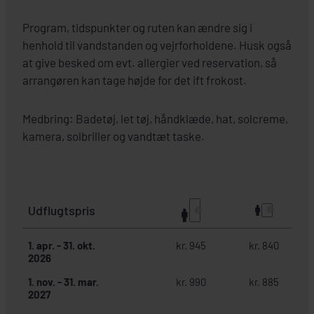
Program, tidspunkter og ruten kan ændre sig i
henhold til vandstanden og vejrforholdene. Husk også
at give besked om evt. allergier ved reservation, så
arrangøren kan tage højde for det ift frokost.
Medbring: Badetøj, let tøj, håndklæde, hat, solcreme,
kamera, solbriller og vandtæt taske.
Udflugtspris
1. apr.
-
31. okt.
kr. 945
kr. 840
2026
1. nov.
-
31. mar.
kr. 990
kr. 885
2027