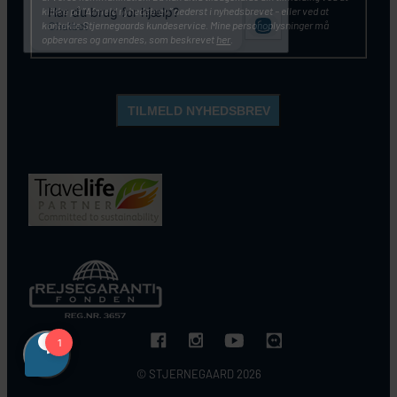
klikke på ”Afmeld nyhedsbrev” nederst i nyhedsbrevet – eller ved at
kontakte Stjernegaards kundeservice. Mine personoplysninger må
opbevares og anvendes, som beskrevet
her
.
© STJERNEGAARD 2026