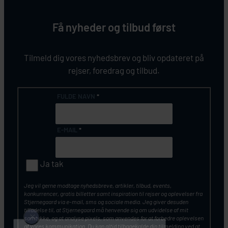
Få nyheder og tilbud først
Tilmeld dig vores nyhedsbrev og bliv opdateret på
rejser, foredrag og tilbud.
FULDE NAVN
*
E-MAIL
*
Ja tak
Jeg vil gerne modtage nyhedsbreve, artikler, tilbud, events,
konkurrencer, gratis billetter samt inspiration til rejser og oplevelser fra
Stjernegaard via e-mail, sms og sociale media. Jeg giver desuden
tilladelse til, at Stjernegaard må henvende sig om udvidelse af mit
samtykke, og at analyse pixels, som anvendes for at forbedre oplevelsen
af vores kommunikation. Du kan altid tilbagekalde din tilmelding ved at