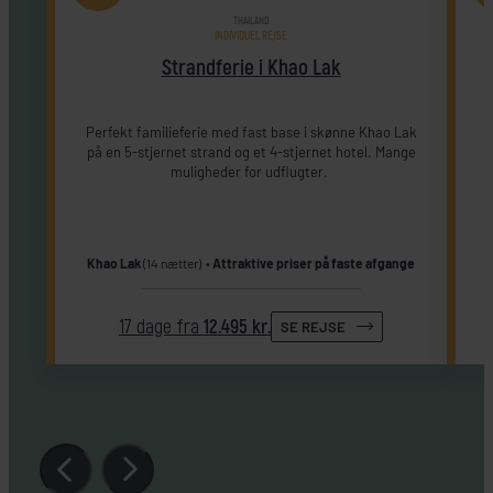
THAILAND
INDIVIDUEL REJSE
Strandferie i Khao Lak
Perfekt familieferie med fast base i skønne Khao Lak
S
på en 5-stjernet strand og et 4-stjernet hotel. Mange
muligheder for udflugter.
Khao Lak
(14 nætter)
Attraktive priser på faste afgange
17 dage fra
12.495 kr.
SE REJSE