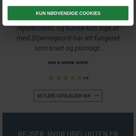
aftalt tid. Vi talte med andre der var
KUN NØDVENDIGE COOKIES
knap så heldige med deres danske
rejsebureau, og kunne kun sige at
med Stjernegaard har alt fungeret
som lovet og planlagt.
INGE & HENRIK, BORUP
4.6
SE FLERE UDTALELSER HER
REJSER, HVOR UDFLUGTEN ER