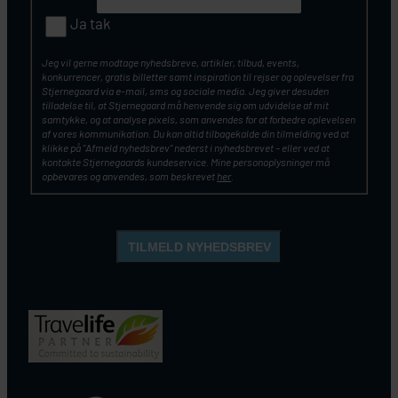
Ja tak
Jeg vil gerne modtage nyhedsbreve, artikler, tilbud, events,
konkurrencer, gratis billetter samt inspiration til rejser og oplevelser fra
Stjernegaard via e-mail, sms og sociale media. Jeg giver desuden
tilladelse til, at Stjernegaard må henvende sig om udvidelse af mit
samtykke, og at analyse pixels, som anvendes for at forbedre oplevelsen
af vores kommunikation. Du kan altid tilbagekalde din tilmelding ved at
klikke på ”Afmeld nyhedsbrev” nederst i nyhedsbrevet – eller ved at
kontakte Stjernegaards kundeservice. Mine personoplysninger må
opbevares og anvendes, som beskrevet
her
.