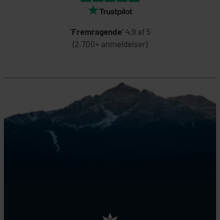
"
Fremragende
" 4,9 af 5
(2.700+ anmeldelser)