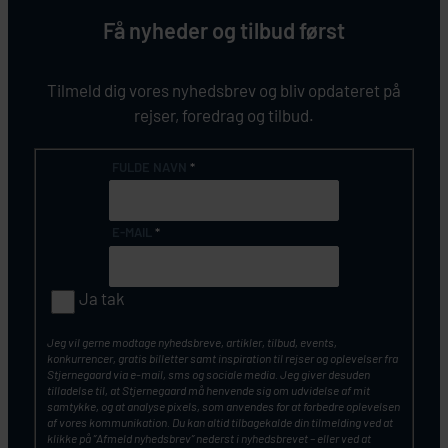
Få nyheder og tilbud først
Tilmeld dig vores nyhedsbrev og bliv opdateret på
rejser, foredrag og tilbud.
FULDE NAVN
*
E-MAIL
*
Ja tak
Jeg vil gerne modtage nyhedsbreve, artikler, tilbud, events,
konkurrencer, gratis billetter samt inspiration til rejser og oplevelser fra
Stjernegaard via e-mail, sms og sociale media. Jeg giver desuden
tilladelse til, at Stjernegaard må henvende sig om udvidelse af mit
samtykke, og at analyse pixels, som anvendes for at forbedre oplevelsen
af vores kommunikation. Du kan altid tilbagekalde din tilmelding ved at
klikke på ”Afmeld nyhedsbrev” nederst i nyhedsbrevet – eller ved at