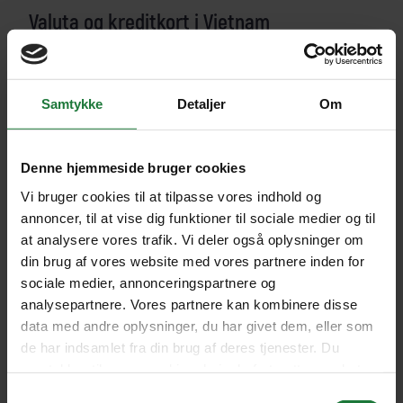
Valuta og kreditkort i Vietnam
Den lokale valuta hedder vietnamesiske dong (VND).
30 danske kroner svarer ca. til 100.000
Samtykke
Detaljer
Om
vietnamesiske dong (2024). Kreditkort (Master, Visa,
Diners og American Express) kan bruges ved betaling
på de fleste hoteller. Vi anbefaler, at I medbringer
Denne hjemmeside bruger cookies
USD og veksler til vietnamesiske dong i bankerne, på
Vi bruger cookies til at tilpasse vores indhold og
hotellerne eller i lufthavnen. Den bedste kurs får I ved
annoncer, til at vise dig funktioner til sociale medier og til
nye 50- og 100-dollarsedler. Der findes desuden
at analysere vores trafik. Vi deler også oplysninger om
hæveautomater i alle byer og lufthavne.
din brug af vores website med vores partnere inden for
sociale medier, annonceringspartnere og
Prisniveauet i Vietnam
analysepartnere. Vores partnere kan kombinere disse
data med andre oplysninger, du har givet dem, eller som
Generelt er både mad, drikkevarer og shopping
de har indsamlet fra din brug af deres tjenester. Du
meget billigere i Vietnam end i Danmark. Det er
samtykker til vores cookies, hvis du fortsætter med at
selvfølgelig afgørende, om man vælger en
anvende vores hjemmeside.
Samtykkevalg