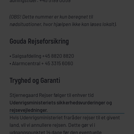
åbningstider: +45 5199 0059
(OBS! Dette nummer er kun beregnet til
nødsituationer, hvor hjælpen ikke kan løses lokalt).
Gouda Rejseforsikring
• Salgsafdeling +45 8820 8820
• Alarmcentral + 45 3315 6060
Tryghed og Garanti
Stjernegaard Rejser følger til enhver tid
Udenrigsministeriets sikkerhedsvurderinger og
rejsevejledninger.
Hvis Udenrigsministeriet fraråder rejser til et givent
land, vil vi annullere rejsen. Dette gør vi i
udgangspunktet 14 dage før den eventuelle