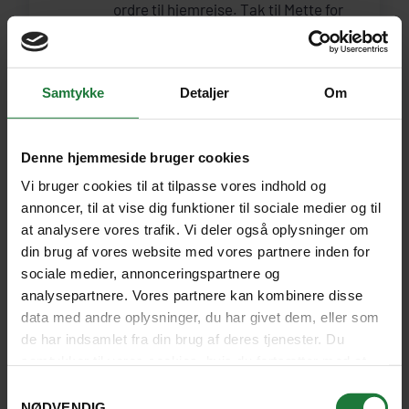
ordre til hjemrejse. Tak til Mette for
hendes klare kommunikation og
videregivelse af sin store viden om
Egypten i oldtiden til nutid. Alt i alt
Samtykke
Detaljer
Om
en fantastisk tur.
Denne rejse har sammenlagt fået:
Denne hjemmeside bruger cookies
4.7
(287 ANMELDELSER)
Vi bruger cookies til at tilpasse vores indhold og
DESTINATION:
REJSE:
annoncer, til at vise dig funktioner til sociale medier og til
Egypten
Nefer Nefer
at analysere vores trafik. Vi deler også oplysninger om
GÆST:
din brug af vores website med vores partnere inden for
Jan Frandsen
sociale medier, annonceringspartnere og
analysepartnere. Vores partnere kan kombinere disse
data med andre oplysninger, du har givet dem, eller som
de har indsamlet fra din brug af deres tjenester. Du
samtykker til vores cookies, hvis du fortsætter med at
anvende vores hjemmeside.
Samtykkevalg
Uovertruffen rejseleder
NØDVENDIG