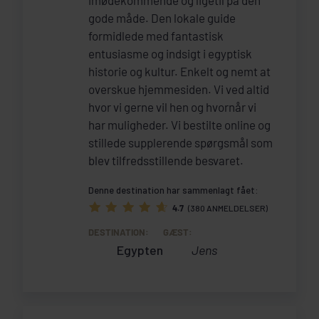
imødekommende og ligetil på den
gode måde. Den lokale guide
formidlede med fantastisk
entusiasme og indsigt i egyptisk
historie og kultur. Enkelt og nemt at
overskue hjemmesiden. Vi ved altid
hvor vi gerne vil hen og hvornår vi
har muligheder. Vi bestilte online og
stillede supplerende spørgsmål som
blev tilfredsstillende besvaret.
Denne destination har sammenlagt fået:
4.7
(380 ANMELDELSER)
DESTINATION:
GÆST:
Egypten
Jens