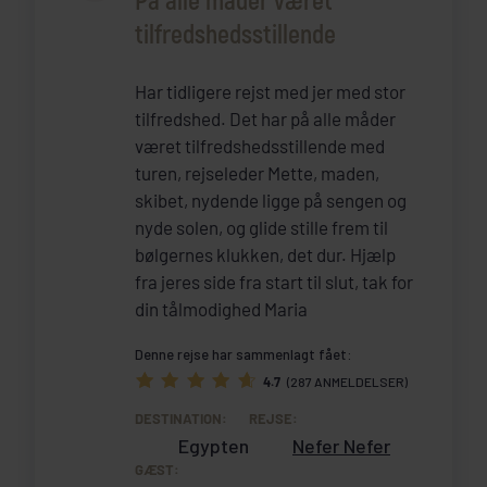
På alle måder været
tilfredshedsstillende
Har tidligere rejst med jer med stor
tilfredshed. Det har på alle måder
været tilfredshedsstillende med
turen, rejseleder Mette, maden,
skibet, nydende ligge på sengen og
nyde solen, og glide stille frem til
bølgernes klukken, det dur. Hjælp
fra jeres side fra start til slut, tak for
din tålmodighed Maria
Denne rejse har sammenlagt fået:
4.7
(287 ANMELDELSER)
DESTINATION:
REJSE:
Egypten
Nefer Nefer
GÆST: