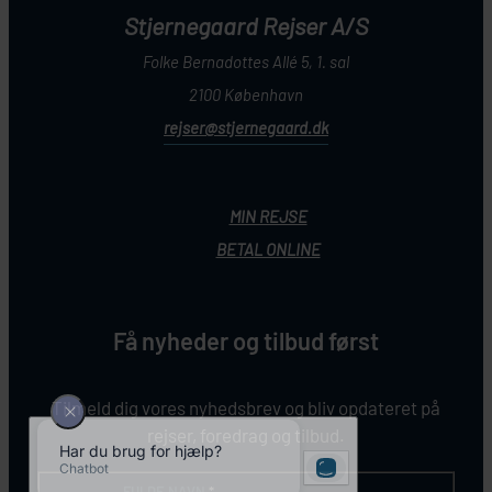
Stjernegaard Rejser A/S
Folke Bernadottes Allé 5, 1. sal
2100 København
rejser@stjernegaard.dk
MIN REJSE
BETAL ONLINE
Få nyheder og tilbud først
Tilmeld dig vores nyhedsbrev og bliv opdateret på
rejser, foredrag og tilbud.
FULDE NAVN
*