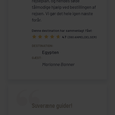
rejseplan, og hendes søde
tålmodige hjælp ved bestillingen af
rejsen. Vi gør det hele igen næste
forår.
Denne destination har sammenlagt fået:
4.7
(380 ANMELDELSER)
DESTINATION:
Egypten
GÆST:
Marianne Banner
Suveræne guider!