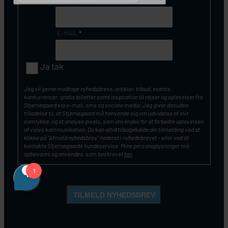
E-MAIL
*
Ja tak
Jeg vil gerne modtage nyhedsbreve, artikler, tilbud, events,
konkurrencer, gratis billetter samt inspiration til rejser og oplevelser fra
Stjernegaard via e-mail, sms og sociale media. Jeg giver desuden
tilladelse til, at Stjernegaard må henvende sig om udvidelse af mit
samtykke, og at analyse pixels, som anvendes for at forbedre oplevelsen
af vores kommunikation. Du kan altid tilbagekalde din tilmelding ved at
klikke på ”Afmeld nyhedsbrev” nederst i nyhedsbrevet – eller ved at
kontakte Stjernegaards kundeservice. Mine personoplysninger må
opbevares og anvendes, som beskrevet
her
.