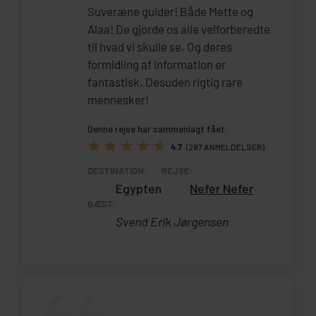
Suveræne guider! Både Mette og
Alaa! De gjorde os alle velforberedte
til hvad vi skulle se. Og deres
formidling af information er
fantastisk. Desuden rigtig rare
mennesker!
Denne rejse har sammenlagt fået:
4.7
(287 ANMELDELSER)
DESTINATION:
REJSE:
Egypten
Nefer Nefer
GÆST:
Svend Erik Jørgensen