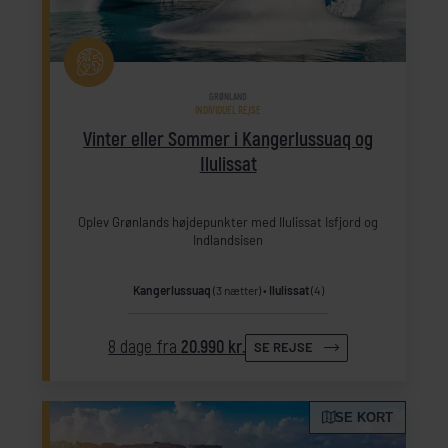
GRØNLAND
INDIVIDUEL REJSE
Vinter eller Sommer i Kangerlussuaq og
Ilulissat
Oplev Grønlands højdepunkter med Ilulissat Isfjord og
Indlandsisen
Kangerlussuaq
(3 nætter)
Ilulissat
(4)
8 dage fra
20.990 kr.
SE REJSE
SE KORT