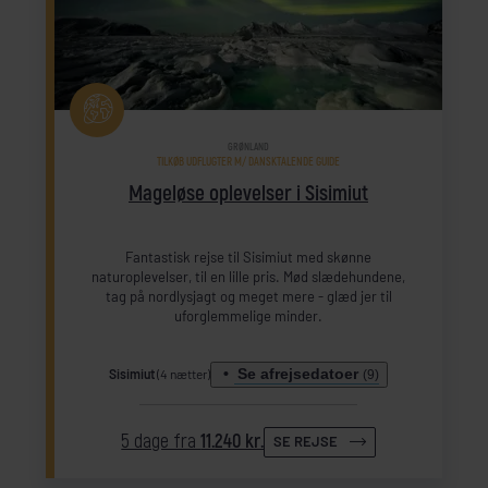
GRØNLAND
TILKØB UDFLUGTER M/ DANSKTALENDE GUIDE
Mageløse oplevelser i Sisimiut
Fantastisk rejse til Sisimiut med skønne
naturoplevelser, til en lille pris. Mød slædehundene,
tag på nordlysjagt og meget mere - glæd jer til
uforglemmelige minder.
Se afrejsedatoer
Sisimiut
(4 nætter)
(9)
5 dage fra
11.240 kr.
SE REJSE