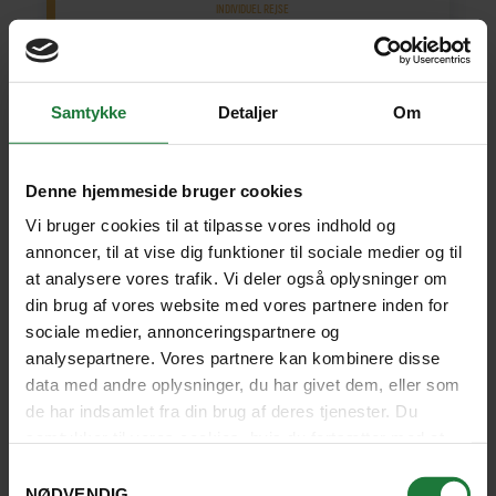
INDIVIDUEL REJSE
Vinteroplevelser i Ilulissat og Aurora
Lodge
Samtykke
Detaljer
Om
Tag med på et ægte vintereventyr, hvor du bor
komfortabelt i hytten Aurora Lodge midt i et
betagende landskab. På denne 6-dages tur
Denne hjemmeside bruger cookies
kombineres stilhed og ro med klassiske
vinteraktiviteter som hundeslædekørsel,
Vi bruger cookies til at tilpasse vores indhold og
isfjordsejlads og isfiskeri.
annoncer, til at vise dig funktioner til sociale medier og til
at analysere vores trafik. Vi deler også oplysninger om
Ilulissat
(1 nat)
Aurora Lodge
(2)
Ilulissat
(2)
din brug af vores website med vores partnere inden for
sociale medier, annonceringspartnere og
6 dage fra
17.695 kr.
SE REJSE
analysepartnere. Vores partnere kan kombinere disse
data med andre oplysninger, du har givet dem, eller som
de har indsamlet fra din brug af deres tjenester. Du
SE KORT
samtykker til vores cookies, hvis du fortsætter med at
anvende vores hjemmeside.
Samtykkevalg
NØDVENDIG