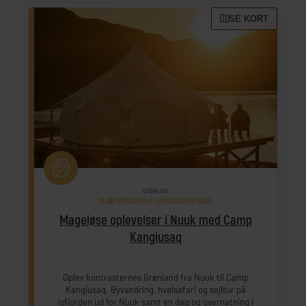
SE KORT
GRØNLAND
TILKØB UDFLUGTER M/ DANSKTALENDE GUIDE
Mageløse oplevelser i Nuuk med Camp
Kangiusaq
Oplev kontrasternes Grønland fra Nuuk til Camp
Kangiusaq. Byvandring, hvalsafari og sejltur på
isfjorden ud for Nuuk samt en dag og overnatning i