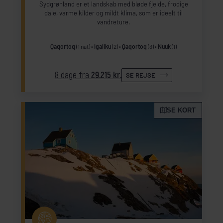
Sydgrønland er et landskab med bløde fjelde, frodige
dale, varme kilder og mildt klima, som er ideelt til
vandreture.
Qaqortoq
(1 nat)
Igaliku
(2)
Qaqortoq
(3)
Nuuk
(1)
8 dage fra
29.215 kr.
SE REJSE
SE KORT