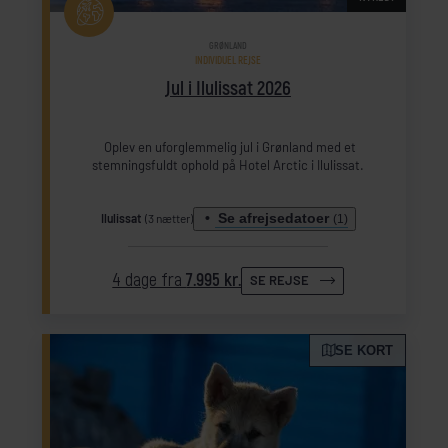
GRØNLAND
INDIVIDUEL REJSE
Jul i Ilulissat 2026
Oplev en uforglemmelig jul i Grønland med et
stemningsfuldt ophold på Hotel Arctic i Ilulissat.
Se afrejsedatoer
Ilulissat
(3 nætter)
(1)
4 dage fra
7.995 kr.
SE REJSE
SE KORT