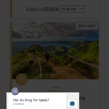
8 dage fra
20.330 kr.
SE REJSE
SE KORT
PORTUGAL
INDIVIDUEL REJSE
Lissabon og vandring på Azorerne