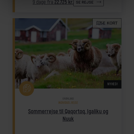
9 dage fra
22.725 kr.
SE REJSE
SE KORT
NYHED!
GRØNLAND
INDIVIDUEL REJSE
Sommerrejse til Qaqortoq, Igaliku og
Nuuk