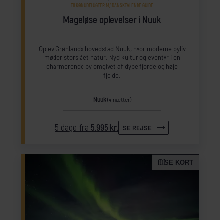
TILKØB UDFLUGTER M/ DANSKTALENDE GUIDE
Mageløse oplevelser i Nuuk
Oplev Grønlands hovedstad Nuuk, hvor moderne byliv
møder storslået natur. Nyd kultur og eventyr i en
charmerende by omgivet af dybe fjorde og høje
fjelde.
Nuuk
(4 nætter)
5 dage fra
5.995 kr.
SE REJSE
SE KORT