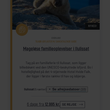
NYHED!
GRØNLAND
TILKØB UDFLUGTER M/ DANSKTALENDE GUIDE
Mageløse familieoplevelser i Ilulissat
Tag på en familieferie til Ilulissat, som ligger
billedskønt ved den UNESCO-beskyttede isfjord. Bo i
hotellejlighed på det 4-stjernede Hotel Hvide Falk,
der ligger i første række til hav og isbjerge.
Se afrejsedatoer
Ilulissat
(5 nætter)
(10)
6 dage fra
12.995 kr.
SE REJSE