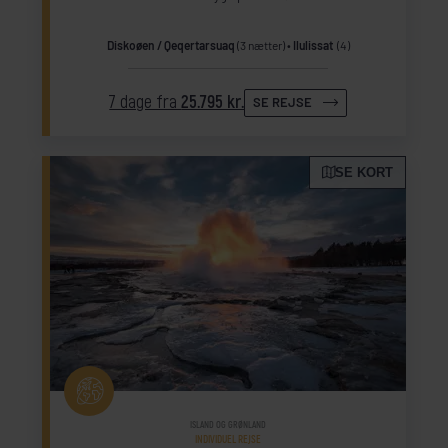
Diskoøen / Qeqertarsuaq
(3 nætter)
Ilulissat
(4)
7 dage fra
25.795 kr.
SE REJSE
SE KORT
ISLAND OG GRØNLAND
INDIVIDUEL REJSE