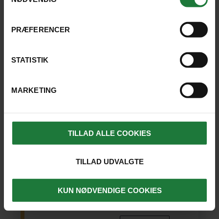
PRÆFERENCER
STATISTIK
NYHED!
MARKETING
GRØNLAND
INDIVIDUEL REJSE
Grønlands hvide verden
TILLAD ALLE COOKIES
Oplev Grønland på et smukt vintereventyr fra Ilulissat
til Uummannaq, med mulighed for hundeslædekørsel
over isen, snescooterture, sejlture i det arktiske hav –
TILLAD UDVALGTE
og se himlen danse grønt, når mørket falder på.
KUN NØDVENDIGE COOKIES
Ilulissat
(1 nat)
Uummannaq
(3)
Ilulissat
(3)