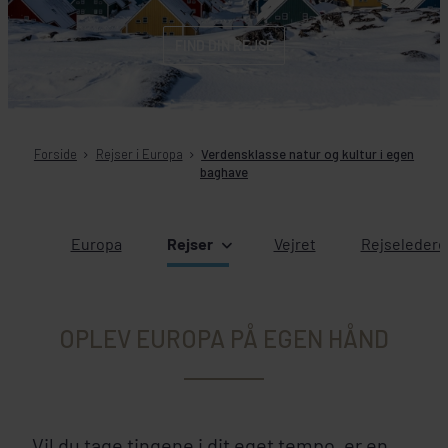
FIND DIN REJSE
Forside
Rejser i Europa
Verdensklasse natur og kultur i egen
baghave
Europa
Rejser
Vejret
Rejseledere
OPLEV EUROPA PÅ EGEN HÅND
Vil du tage tingene i dit eget tempo, er en