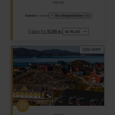
isbjerge.
Se afrejsedatoer
Ilulissat
(4 nætter)
(46)
5 dage fra
10.395 kr.
SE REJSE
SE KORT
GRØNLAND