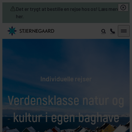
Skip to main content
Det er trygt at bestille en rejse hos os! Læs mere
her.
Individuelle rejser
Verdensklasse natur og
kultur i egen baghave