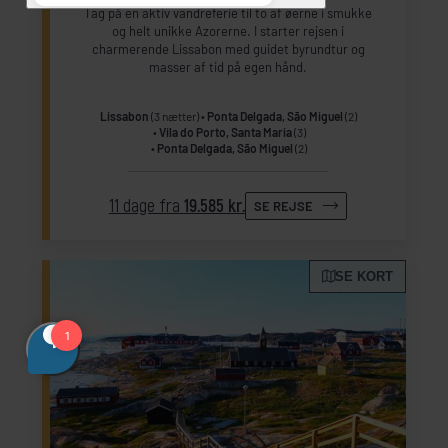
Tag på en aktiv vandreferie til to af øerne i smukke
og helt unikke Azorerne. I starter rejsen i
charmerende Lissabon med guidet byrundtur og
masser af tid på egen hånd.
Lissabon
(3 nætter)
Ponta Delgada, São Miguel
(2)
Vila do Porto, Santa Maria
(3)
Ponta Delgada, São Miguel
(2)
11 dage fra
19.585 kr.
SE REJSE
SE KORT