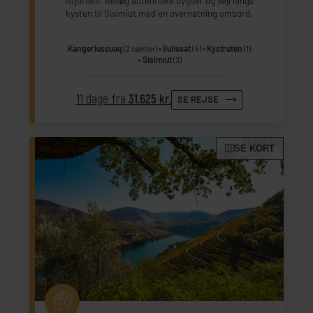
Isfjorden. Besøg autentiske bygder og sejl langs
kysten til Sisimiut med en overnatning ombord.
Kangerlussuaq
(2 nætter)
Ilulissat
(4)
Kystruten
(1)
Sisimiut
(3)
11 dage fra
31.625 kr.
SE REJSE
SE KORT