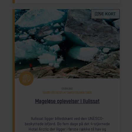
SE KORT
GRØNLAND
TILKØB UDFLUGTER M/ DANSKTALENDE GUIDE
Mageløse oplevelser i Ilulissat
Ilulissat ligger billedskønt ved den UNESCO-
beskyttede isfjord. Bo fem dage på det 4-stjernede
Hotel Arctic der ligger i første række til hav og