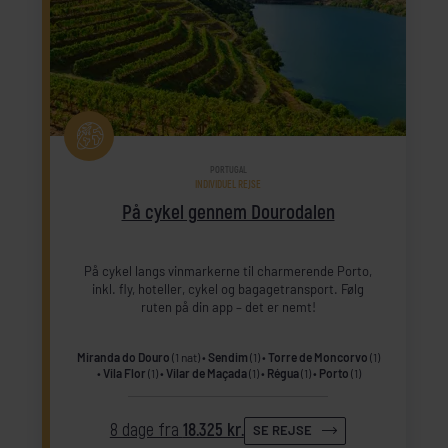
PORTUGAL
INDIVIDUEL REJSE
På cykel gennem Dourodalen
På cykel langs vinmarkerne til charmerende Porto,
inkl. fly, hoteller, cykel og bagagetransport. Følg
ruten på din app – det er nemt!
Miranda do Douro
(1 nat)
Sendim
(1)
Torre de Moncorvo
(1)
Vila Flor
(1)
Vilar de Maçada
(1)
Régua
(1)
Porto
(1)
8 dage fra
18.325 kr.
SE REJSE