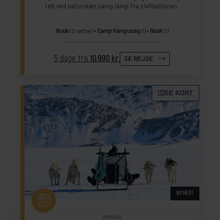
telt ved naturskøn camp langt fra civilisationen.
Nuuk
(2 nætter)
Camp Kangiusaq
(1)
Nuuk
(1)
5 dage fra
10.990 kr.
SE REJSE
SE KORT
NYHED!
GRØNLAND