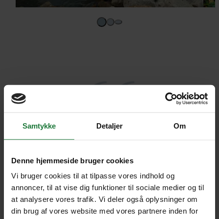
Samtykke
Detaljer
Om
Helt fantastisk. Stor oplevelse at vi
oplevede elefanter og orangutanger i
Denne hjemmeside bruger cookies
fri natur. Ved Kinabalu-
Vi bruger cookies til at tilpasse vores indhold og
annoncer, til at vise dig funktioner til sociale medier og til
nationalparken var vi heldige at se
at analysere vores trafik. Vi deler også oplysninger om
verdens største blomst, der var endda
din brug af vores website med vores partnere inden for