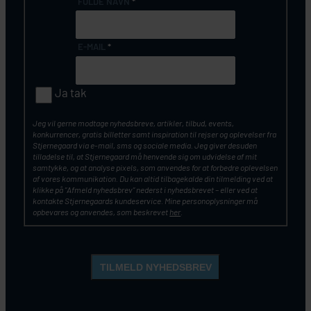
FULDE NAVN
*
E-MAIL
*
Ja tak
Jeg vil gerne modtage nyhedsbreve, artikler, tilbud, events,
konkurrencer, gratis billetter samt inspiration til rejser og oplevelser fra
Stjernegaard via e-mail, sms og sociale media. Jeg giver desuden
tilladelse til, at Stjernegaard må henvende sig om udvidelse af mit
samtykke, og at analyse pixels, som anvendes for at forbedre oplevelsen
af vores kommunikation. Du kan altid tilbagekalde din tilmelding ved at
klikke på ”Afmeld nyhedsbrev” nederst i nyhedsbrevet – eller ved at
kontakte Stjernegaards kundeservice. Mine personoplysninger må
opbevares og anvendes, som beskrevet
her
.