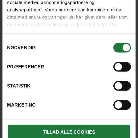
sociale medier, annonceringspartnere og
mere end en.
analysepartnere. Vores partnere kan kombinere disse
data med andre oplysninger, du har givet dem, eller som
BIRTHE GAMMELGAARD, KGS. LYNGBY
de har indsamlet fra din brug af deres tjenester. Du
samtykker til vores cookies, hvis du fortsætter med at
4.5
anvende vores hjemmeside.
Samtykkevalg
NØDVENDIG
SE FLERE UDTALELSER HER
PRÆFERENCER
STATISTIK
REJSER, HVOR UDFLUGTEN ER
MULIG
MARKETING
TILLAD ALLE COOKIES
SE KORT