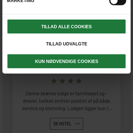
MARKETING
TILLAD ALLE COOKIES
TILLAD UDVALGTE
VICTORIA FALLS (ZIMBABWE)
KUN NØDVENDIGE COOKIES
Ilala Lodge
Denne skønne lodge er familieejet og -
drevet, hvilket smitter positivt af på både
service og stemning. Lodgen ligger kun 10
minutters gang fra Victoria Falls, så der er alt
i alt mange gode grunde til at vælge dette
SE HOTEL
sted. Nyd de grønne omgivelser og gode