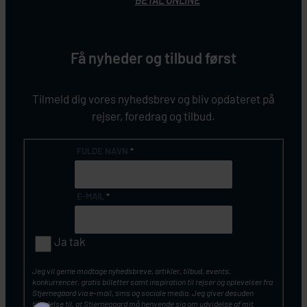
BETAL ONLINE
Få nyheder og tilbud først
Tilmeld dig vores nyhedsbrev og bliv opdateret på
rejser, foredrag og tilbud.
FULDE NAVN
*
E-MAIL
*
Ja tak
Jeg vil gerne modtage nyhedsbreve, artikler, tilbud, events,
konkurrencer, gratis billetter samt inspiration til rejser og oplevelser fra
Stjernegaard via e-mail, sms og sociale media. Jeg giver desuden
tilladelse til, at Stjernegaard må henvende sig om udvidelse af mit