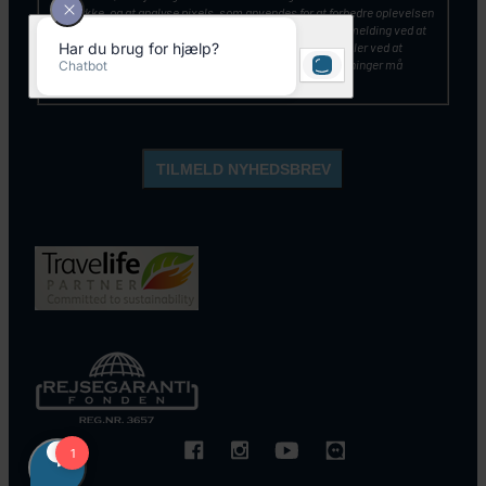
samtykke, og at analyse pixels, som anvendes for at forbedre oplevelsen
af vores kommunikation. Du kan altid tilbagekalde din tilmelding ved at
klikke på ”Afmeld nyhedsbrev” nederst i nyhedsbrevet – eller ved at
kontakte Stjernegaards kundeservice. Mine personoplysninger må
opbevares og anvendes, som beskrevet
her
.