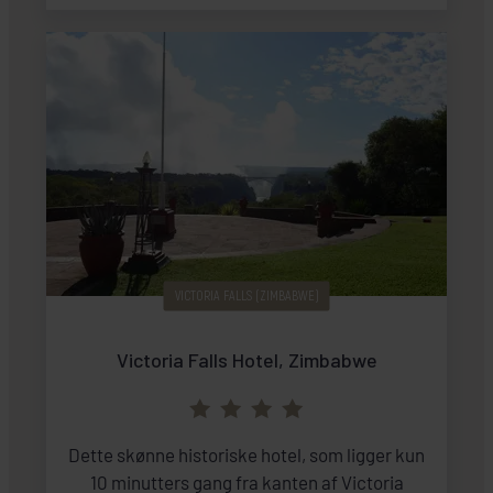
faciliteter, som f.eks. pool, terrasse med
udsigt, hyggelige åbne siddeområder og den
skønne restaurant, The Palm restaurant.
Standardværelserne, som vi benytter, ligger
ud til en stor græsplæne og alle har egen lille
terrasse. Teaktræ går igen i det meste af
lodgen.
VICTORIA FALLS (ZIMBABWE)
Victoria Falls Hotel, Zimbabwe
Dette skønne historiske hotel, som ligger kun
10 minutters gang fra kanten af Victoria