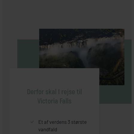
Derfor skal I rejse til
Victoria Falls
Et af verdens 3 største
vandfald