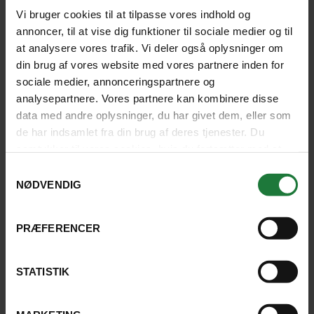
Vi bruger cookies til at tilpasse vores indhold og
WINNIE PRANG HERMANSEN, HARLEV J
annoncer, til at vise dig funktioner til sociale medier og til
at analysere vores trafik. Vi deler også oplysninger om
4.8
din brug af vores website med vores partnere inden for
sociale medier, annonceringspartnere og
analysepartnere. Vores partnere kan kombinere disse
LÆS HVAD ANDRE GÆSTER SIGER
data med andre oplysninger, du har givet dem, eller som
de har indsamlet fra din brug af deres tjenester. Du
samtykker til vores cookies, hvis du fortsætter med at
anvende vores hjemmeside.
Samtykkevalg
NØDVENDIG
HOTELLER NÆR VICTORIA FALLS
PRÆFERENCER
STATISTIK