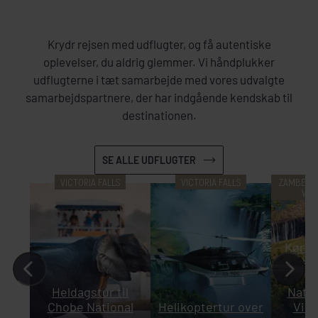
Krydr rejsen med udflugter, og få autentiske
oplevelser, du aldrig glemmer. Vi håndplukker
udflugterne i tæt samarbejde med vores udvalgte
samarbejdspartnere, der har indgående kendskab til
destinationen.
SE ALLE UDFLUGTER
VICTORIA FALLS
VICTORIA FALLS
ZAMBEZI 
VIC
Kør 
sp
Z
Heldagstur til
Natio
Chobe National
Helikoptertur over
Vict