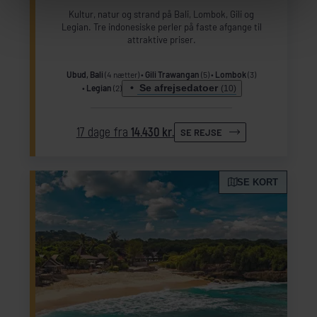
Kultur, natur og strand på Bali, Lombok, Gili og
Legian. Tre indonesiske perler på faste afgange til
attraktive priser.
Ubud, Bali
(4 nætter)
Gili Trawangan
(5)
Lombok
(3)
Se afrejsedatoer
Legian
(2)
(10)
17 dage fra
14.430 kr.
SE REJSE
SE KORT