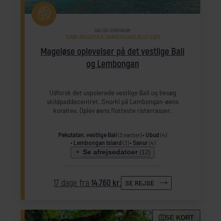
BALI OG LEMBONGAN
TILKØB UDFLUGTER M/ DANSKTALENDE REJSELEDER
Mageløse oplevelser på det vestlige Bali
og Lembongan
Udforsk det uspolerede vestlige Bali og besøg
skildpaddecentret. Snorkl på Lembongan-øens
koralrev. Oplev øens flotteste risterrasser.
Pekutatan, vestlige Bali
(3 nætter)
Ubud
(4)
Lembongan Island
(3)
Sanur
(4)
Se afrejsedatoer
(12)
17 dage fra
14.760 kr.
SE REJSE
SE KORT