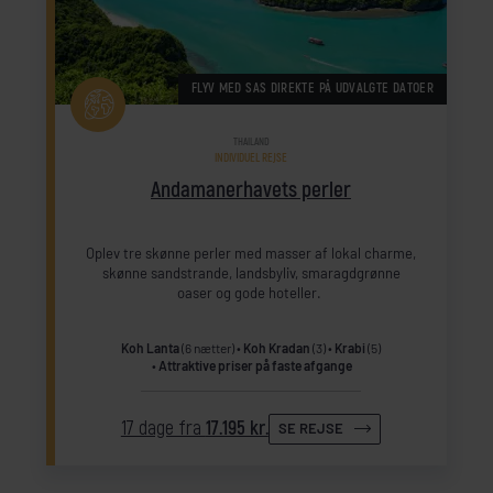
FLYV MED SAS DIREKTE PÅ UDVALGTE DATOER
THAILAND
INDIVIDUEL REJSE
Andamanerhavets perler
Oplev tre skønne perler med masser af lokal charme,
skønne sandstrande, landsbyliv, smaragdgrønne
oaser og gode hoteller.
Koh Lanta
(6 nætter)
Koh Kradan
(3)
Krabi
(5)
Attraktive priser på faste afgange
17 dage fra
17.195 kr.
SE REJSE