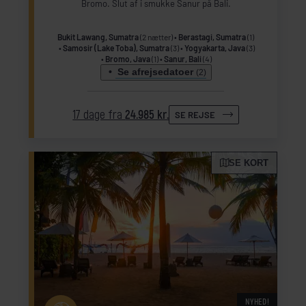
Bromo. Slut af i smukke Sanur på Bali.
Bukit Lawang, Sumatra
(2 nætter)
Berastagi, Sumatra
(1)
Samosir (Lake Toba), Sumatra
(3)
Yogyakarta, Java
(3)
Bromo, Java
(1)
Sanur, Bali
(4)
Se afrejsedatoer
(2)
17 dage fra
24.985 kr.
SE REJSE
SE KORT
NYHED!