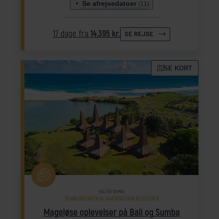
Se afrejsedatoer
(11)
17 dage fra
14.395 kr.
SE REJSE
SE KORT
BALI OG SUMBA
TILKØB UDFLUGTER M/ DANSKTALENDE REJSELEDER
Mageløse oplevelser på Bali og Sumba