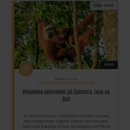
SE KORT
NYHED!
SUMATRA, JAVA OG BALI
TILKØB UDFLUGTER M/ DANSKTALENDE REJSELEDER
Mageløse oplevelser på Sumatra, Java og
Bali
Et ultimativt eventyr i Indonesiens Sumatra og Java
med orangutanger, rygende vulkaner og kratersøer.
Oplev også prægtige templer og solopgang ved Mount