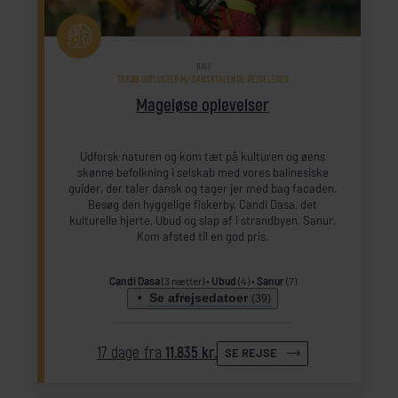
BALI
TILKØB UDFLUGTER M/ DANSKTALENDE REJSELEDER
Mageløse oplevelser
Udforsk naturen og kom tæt på kulturen og øens
skønne befolkning i selskab med vores balinesiske
guider, der taler dansk og tager jer med bag facaden.
Besøg den hyggelige fiskerby, Candi Dasa, det
kulturelle hjerte, Ubud og slap af i strandbyen, Sanur.
Kom afsted til en god pris.
Candi Dasa
(3 nætter)
Ubud
(4)
Sanur
(7)
Se afrejsedatoer
(39)
17 dage fra
11.835 kr.
SE REJSE