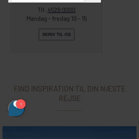
Tlf.
4526 0000
Mandag - fredag 10 - 15
SKRIV TIL OS
FIND INSPIRATION TIL DIN NÆSTE
REJSE