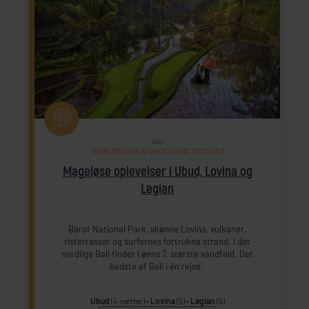
BALI
TILKØB UDFLUGTER M/ DANSKTALENDE REJSELEDER
Mageløse oplevelser i Ubud, Lovina og
Legian
Barat National Park, skønne Lovina, vulkaner,
risterrasser og surfernes fortrukne strand. I det
nordlige Bali finder I øens 7. største vandfald. Det
bedste af Bali i én rejse.
Ubud
(4 nætter)
Lovina
(5)
Legian
(5)