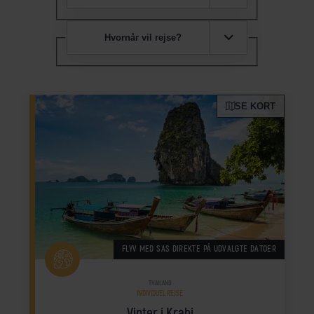
Hvornår vil rejse?
SE KORT
FLYV MED SAS DIREKTE PÅ UDVALGTE DATOER
THAILAND
INDIVIDUEL REJSE
Vinter i Krabi