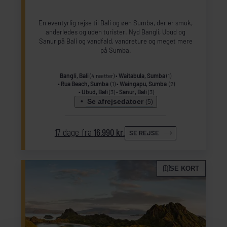
En eventyrlig rejse til Bali og øen Sumba, der er smuk,
anderledes og uden turister. Nyd Bangli, Ubud og
Sanur på Bali og vandfald, vandreture og meget mere
på Sumba.
Bangli, Bali
(4 nætter)
Waitabula, Sumba
(1)
Rua Beach, Sumba
(1)
Waingapu, Sumba
(2)
Ubud, Bali
(3)
Sanur, Bali
(3)
Se afrejsedatoer
(5)
17 dage fra
16.990 kr.
SE REJSE
SE KORT