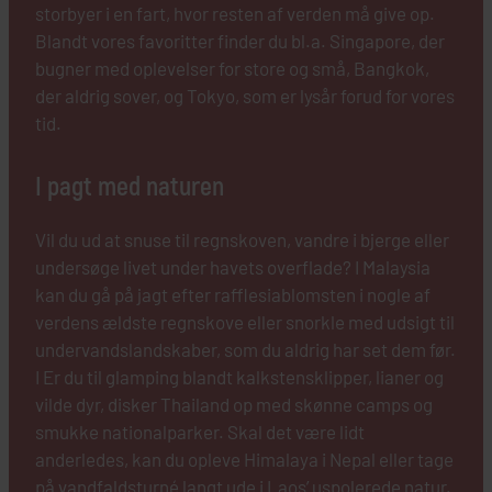
storbyer i en fart, hvor resten af verden må give op.
Blandt vores favoritter finder du bl.a. Singapore, der
bugner med oplevelser for store og små, Bangkok,
der aldrig sover, og Tokyo, som er lysår forud for vores
tid.
I pagt med naturen
Vil du ud at snuse til regnskoven, vandre i bjerge eller
undersøge livet under havets overflade? I Malaysia
kan du gå på jagt efter rafflesiablomsten i nogle af
verdens ældste regnskove eller snorkle med udsigt til
undervandslandskaber, som du aldrig har set dem før.
I Er du til glamping blandt kalkstensklipper, lianer og
vilde dyr, disker Thailand op med skønne camps og
smukke nationalparker. Skal det være lidt
anderledes, kan du opleve Himalaya i Nepal eller tage
på vandfaldsturné langt ude i Laos’ uspolerede natur.