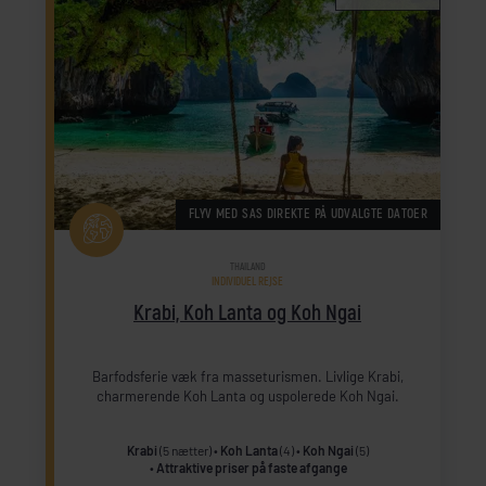
FLYV MED SAS DIREKTE PÅ UDVALGTE DATOER
THAILAND
INDIVIDUEL REJSE
Krabi, Koh Lanta og Koh Ngai
Barfodsferie væk fra masseturismen. Livlige Krabi,
charmerende Koh Lanta og uspolerede Koh Ngai.
Krabi
(5 nætter)
Koh Lanta
(4)
Koh Ngai
(5)
Attraktive priser på faste afgange