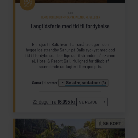
BALI
TILKØB UDFLUGTER M/ DANSKTALENDE REJSELEDER
Langtidsferie med tid til fordybelse
En rejse til Bali, hvor I har små tre uger i den
hyggelige strandby Sanur på Balis sydkyst med god
tid til fordybelse. I bor lige ud til stranden på skønne
éL Hotel & Resort Bali. Mulighed for tilkøb af
spændende udflugter til en god pris.
Se afrejsedatoer
Sanur
(19 nætter)
(3)
22 dage fra
16.995 kr.
SE REJSE
SE KORT