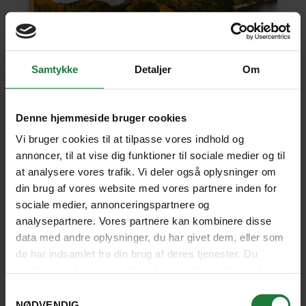
Samtykke
Detaljer
Om
BALI, FLORES OG KOMODO
TILKØB UDFLUGTER M/ REJSELEDER
Denne hjemmeside bruger cookies
Mageløse oplevelser på Bali, Flores og
Komodo
Vi bruger cookies til at tilpasse vores indhold og
annoncer, til at vise dig funktioner til sociale medier og til
at analysere vores trafik. Vi deler også oplysninger om
En cocktail af de største oplevelser. Mød
din brug af vores website med vores partnere inden for
komodovaranerne, udforsk marinelivet, skildpadder
sociale medier, annonceringspartnere og
og koraller. Oplev Flores' natur og og se Bali berømte
risterrasser - og meget mere. Store oplevelser til
analysepartnere. Vores partnere kan kombinere disse
attraktive priser.
data med andre oplysninger, du har givet dem, eller som
de har indsamlet fra din brug af deres tjenester. Du
Ubud, Bali
(5 nætter)
Labuan Bajo, Flores
(4)
samtykker til vores cookies, hvis du fortsætter med at
Se afrejsedatoer
Sanur, Bali
(5)
(5)
anvende vores hjemmeside.
Samtykkevalg
NØDVENDIG