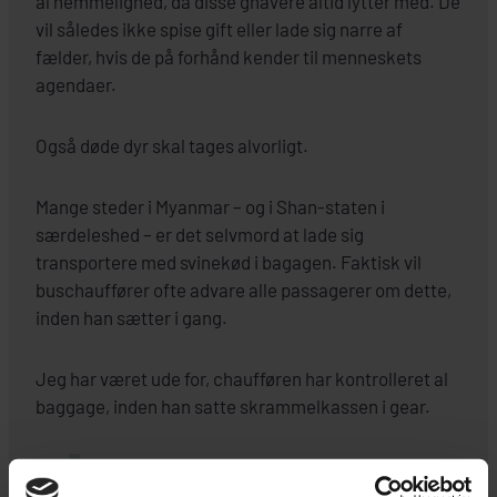
al hemmelighed, da disse gnavere altid lytter med. De
vil således ikke spise gift eller lade sig narre af
fælder, hvis de på forhånd kender til menneskets
agendaer.
Også døde dyr skal tages alvorligt.
Mange steder i Myanmar – og i Shan-staten i
særdeleshed – er det selvmord at lade sig
transportere med svinekød i bagagen. Faktisk vil
buschauffører ofte advare alle passagerer om dette,
inden han sætter i gang.
Jeg har været ude for, chaufføren har kontrolleret al
baggage, inden han satte skrammelkassen i gear.
'Problemet' med svinekød er kun