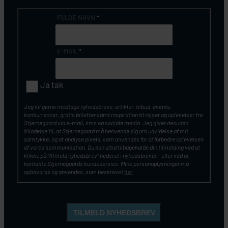
FULDE NAVN
*
E-MAIL
*
Ja tak
Jeg vil gerne modtage nyhedsbreve, artikler, tilbud, events,
konkurrencer, gratis billetter samt inspiration til rejser og oplevelser fra
Stjernegaard via e-mail, sms og sociale media. Jeg giver desuden
tilladelse til, at Stjernegaard må henvende sig om udvidelse af mit
samtykke, og at analyse pixels, som anvendes for at forbedre oplevelsen
af vores kommunikation. Du kan altid tilbagekalde din tilmelding ved at
klikke på ”Afmeld nyhedsbrev” nederst i nyhedsbrevet – eller ved at
kontakte Stjernegaards kundeservice. Mine personoplysninger må
opbevares og anvendes, som beskrevet
her
.