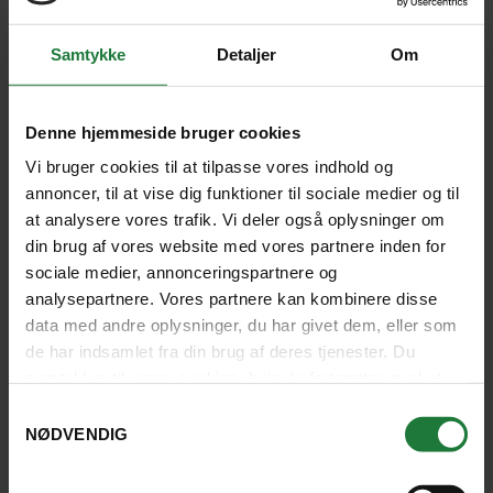
gammel overtro, og har intet med
islam at gøre - da 90% af
Samtykke
Detaljer
Om
burmeserne er buddhister.
Nå ja, så er det også værd at vide, at man i samme
Denne hjemmeside bruger cookies
sammenhæng absolut aldrig trækker et af
Vi bruger cookies til at tilpasse vores indhold og
barndommens evindelige spørgsmål op af posen;
annoncer, til at vise dig funktioner til sociale medier og til
”Hvornår er vi der?” kan nemlig nemt føre til, at man
at analysere vores trafik. Vi deler også oplysninger om
aldrig kommer frem.
din brug af vores website med vores partnere inden for
sociale medier, annonceringspartnere og
Ydermere er det heller ikke optimalt at være i alt ni
analysepartnere. Vores partnere kan kombinere disse
passagerer på et hvilket som helst køretøj eller i en
data med andre oplysninger, du har givet dem, eller som
båd. Der er nemlig en ånd, der alle dage har gjort krav
de har indsamlet fra din brug af deres tjenester. Du
på dette tal, og den er fortsat glad for det. Hvis man
samtykker til vores cookies, hvis du fortsætter med at
således er ni passagerer på en båd, tager man lige en
anvende vores hjemmeside.
Samtykkevalg
sten med, som repræsenterer den tiende passager;
NØDVENDIG
en strategi som ånden tilsyneladende fortsat affinder
sig med.