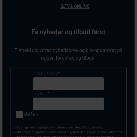
BETAL ONLINE
Få nyheder og tilbud først
Tilmeld dig vores nyhedsbrev og bliv opdateret på
rejser, foredrag og tilbud.
FULDE NAVN
*
E-MAIL
*
Ja tak
Jeg vil gerne modtage nyhedsbreve, artikler, tilbud, events,
konkurrencer, gratis billetter samt inspiration til rejser og oplevelser fra
Stjernegaard via e-mail, sms og sociale media. Jeg giver desuden