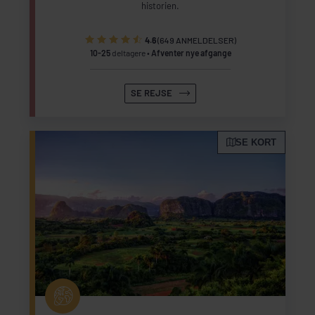
historien.
4.6
(649 ANMELDELSER)
10-25
deltagere
Afventer nye afgange
SE REJSE
SE KORT