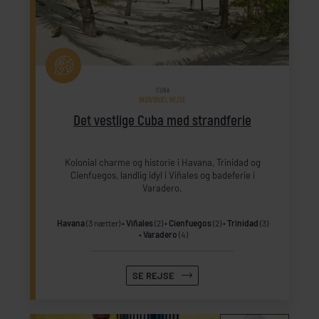
CUBA
INDIVIDUEL REJSE
Det vestlige Cuba med strandferie
Kolonial charme og historie i Havana, Trinidad og
Cienfuegos, landlig idyl i Viñales og badeferie i
Varadero.
Havana
(3 nætter)
Viñales
(2)
Cienfuegos
(2)
Trinidad
(3)
Varadero
(4)
SE REJSE