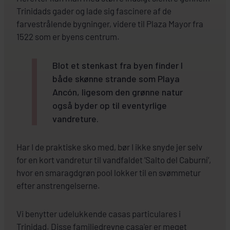
Trinidads gader og lade sig fascinere af de
farvestrålende bygninger, videre til Plaza Mayor fra
1522 som er byens centrum.
Blot et stenkast fra byen finder I
både skønne strande som Playa
Ancón, ligesom den grønne natur
også byder op til eventyrlige
vandreture.
Har I de praktiske sko med, bør I ikke snyde jer selv
for en kort vandretur til vandfaldet ’Salto del Caburní’,
hvor en smaragdgrøn pool lokker til en svømmetur
efter anstrengelserne.
Vi benytter udelukkende casas particulares i
Trinidad. Disse familiedrevne casa'er er meget