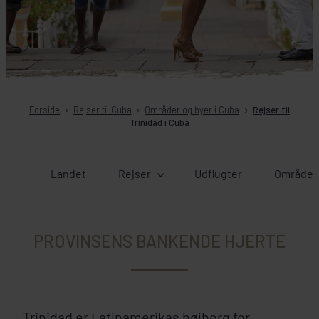
Forside
Rejser til Cuba
Områder og byer i Cuba
Rejser til
Trinidad i Cuba
Landet
Rejser
Udflugter
Områder 
PROVINSENS BANKENDE HJERTE
Trinidad er Latinamerikas højborg for