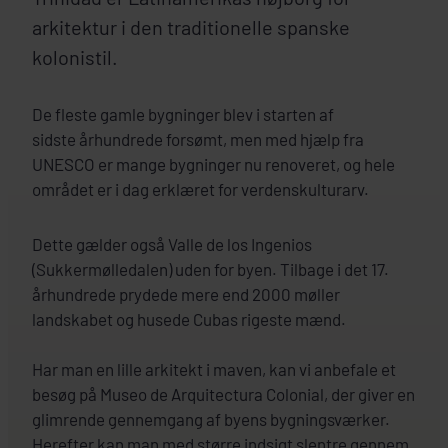
arkitektur i den traditionelle spanske
kolonistil.
De fleste gamle bygninger blev i starten af
sidste århundrede forsømt, men med hjælp fra
UNESCO er mange bygninger nu renoveret, og hele
området er i dag erklæret for verdenskulturarv.
Dette gælder også Valle de los Ingenios
(Sukkermølledalen) uden for byen. Tilbage i det 17.
århundrede prydede mere end 2000 møller
landskabet og husede Cubas rigeste mænd.
Har man en lille arkitekt i maven, kan vi anbefale et
besøg på Museo de Arquitectura Colonial, der giver en
glimrende gennemgang af byens bygningsværker.
Herefter kan man med større indsigt slentre gennem