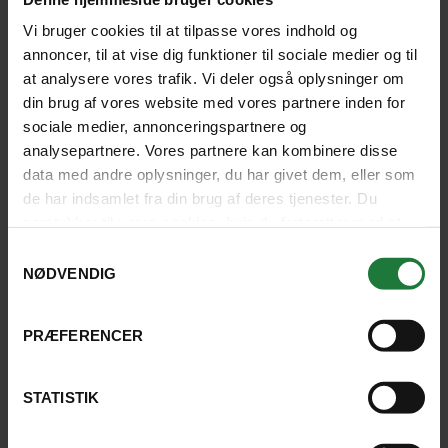
Vi bruger cookies til at tilpasse vores indhold og
SE REJSE
annoncer, til at vise dig funktioner til sociale medier og til
at analysere vores trafik. Vi deler også oplysninger om
din brug af vores website med vores partnere inden for
SE KORT
sociale medier, annonceringspartnere og
analysepartnere. Vores partnere kan kombinere disse
data med andre oplysninger, du har givet dem, eller som
de har indsamlet fra din brug af deres tjenester. Du
samtykker til vores cookies, hvis du fortsætter med at
anvende vores hjemmeside.
Samtykkevalg
NØDVENDIG
PRÆFERENCER
CUBA
INDIVIDUEL REJSE
STATISTIK
Charmerende Cuba - Havana og Trinidad