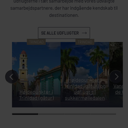
udflugterne i tæt samarbejde med vores udvalgte
samarbejdspartnere, der har indgående kendskab til
destinationen.
SE ALLE UDFLUGTER
TRINIDAD
TRINIDAD
T
Højdepunkter i
Trinidad (gåtur) og
Vandre
Højdepunkter i
udflugt til
de Co
Trinidad (gåtur)
sukkermølledalen
va