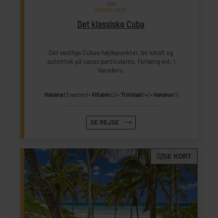
CUBA
INDIVIDUEL REJSE
Det klassiske Cuba
Det vestlige Cubas højdepunkter, bo lokalt og
autentisk på casas particulares. Forlæng evt. i
Varadero.
Havana
(3 nætter)
Viñales
(2)
Trinidad
(4)
Havana
(1)
SE REJSE
SE KORT