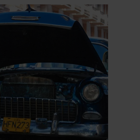
var rigtig godt
r var bare så
 var en meget sød