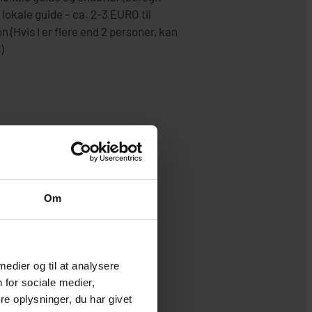
 lokale guide – ca. 2-3 EURO til
n (Hvis I er flere end 2 personer, kan
)
Om
 medier og til at analysere
 for sociale medier,
e oplysninger, du har givet