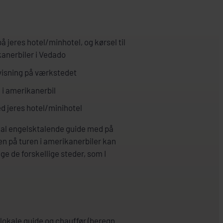
 jeres hotel/minhotel, og kørsel til
anerbiler i Vedado
isning på værkstedet
 i amerikanerbil
d jeres hotel/minihotel
kal engelsktalende guide med på
n på turen i amerikanerbiler kan
ge de forskellige steder, som I
 lokale guide og chauffør (beregn