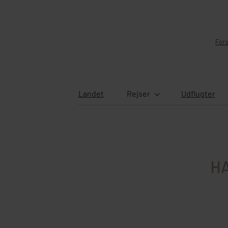
Fors
Landet
Rejser
Udflugter
HA