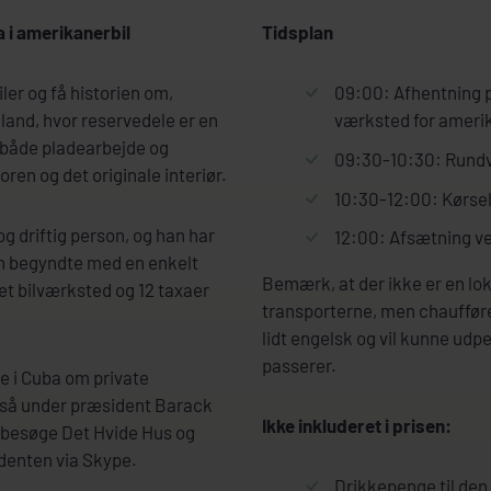
a i amerikanerbil
Tidsplan
er og få historien om,
09:00: Afhentning på
land, hvor reservedele er en
værksted for amerik
 både pladearbejde og
09:30-10:30: Rundv
ren og det originale interiør.
10:30-12:00: Kørsel
g driftig person, og han har
12:00: Afsætning ve
an begyndte med en enkelt
Bemærk, at der ikke er en lo
et bilværksted og 12 taxaer
transporterne, men chaufføre
lidt engelsk og vil kunne udpe
passerer.
e i Cuba om private
gså under præsident Barack
Ikke inkluderet i prisen:
t besøge Det Hvide Hus og
denten via Skype.
Drikkepenge til den