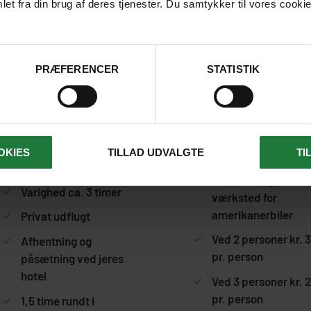
et fra din brug af deres tjenester. Du samtykker til vores cookie
PRÆFERENCER
STATISTIK
Fakta om udflugten
OKIES
TILLAD UDVALGTE
TI
Rundvisning på
Varighed ca. 3 timer
værksted for
amerikanerbiler
Privat udflugt
Ved 2 personer kr. 
Afhentning og
pr. person
påsætning ved jeres
hotel
Ved 3 personer kr. 
pr. person
1,5 time rundt i