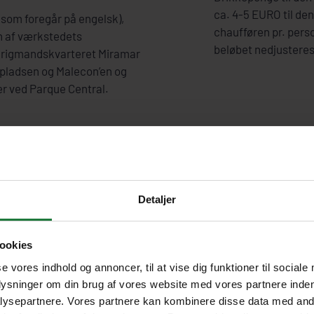
ca. 4-5 EURO til den
(som foregår på engelsk),
chaufføren pr. perso
en af værkstedets
beløbet nedjusteres
 rigmandskvarteret Miramar
spladsen og Malecon’en og
ler ved Parque Central.
Detaljer
Udflugtspris
ookies
se vores indhold og annoncer, til at vise dig funktioner til sociale
kr. 490
Pris pr. person
plysninger om din brug af vores website med vores partnere inden
ysepartnere. Vores partnere kan kombinere disse data med andr