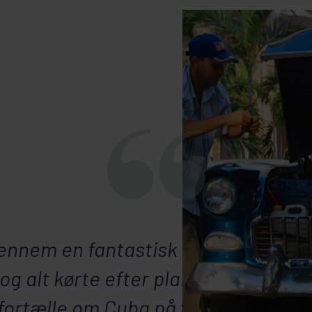
gennem en fantastisk tur. Hele turen 
, og alt kørte efter planen. Rejselede
t fortælle om Cuba på turen, og hun