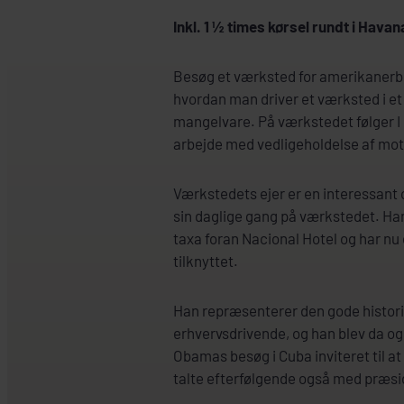
Inkl. 1 ½ times kørsel rundt i Havan
Besøg et værksted for amerikanerbil
hvordan man driver et værksted i et 
mangelvare. På værkstedet følger I
arbejde med vedligeholdelse af moto
Værkstedets ejer er en interessant o
sin daglige gang på værkstedet. H
taxa foran Nacional Hotel og har nu 
tilknyttet.
Han repræsenterer den gode histori
erhvervsdrivende, og han blev da o
Obamas besøg i Cuba inviteret til a
talte efterfølgende også med præsi