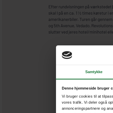
Efter rundvisningen på værkstedet 
skal I på en ca. 1 ½ times køretur i 
amerikanerbiler. Turen går gennem
og 5th Avenue, Vedado, Revolution
slutter ved jeres hotel/minihotel el
Samtykke
Denne hjemmeside bruger c
Vi bruger cookies til at tilpas
vores trafik. Vi deler også o
annonceringspartnere og anal