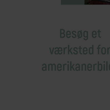
Mellemøsten
dansk r
Bali
Nordamerika
Balkan
Oceanien
Bhutan
Sydamerika
Besøg et
Bolivia
Borneo
værksted fo
Brasilien
amerikanerbil