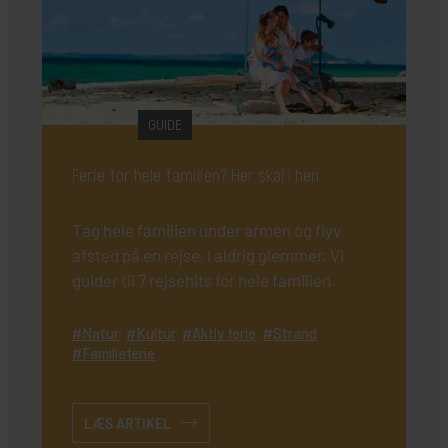
GUIDE
Ferie for hele familien? Her skal I hen
Tag hele familien under armen og flyv
afsted på en rejse, I aldrig glemmer. Vi
guider til 7 rejsehits for hele familien.
Natur
Kultur
Aktiv ferie
Strand
Familieferie
LÆS ARTIKEL