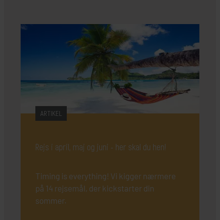
ARTIKEL
Rejs i april, maj og juni - her skal du hen!
Timing is everything! Vi kigger nærmere
på 14 rejsemål, der kickstarter din
sommer.