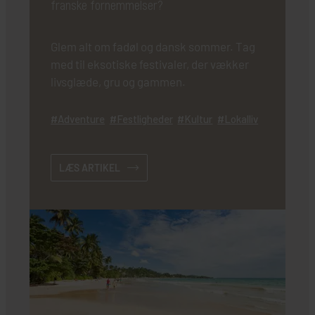
franske fornemmelser?
Glem alt om fadøl og dansk sommer. Tag
med til eksotiske festivaler, der vækker
livsglæde, gru og gammen.
Adventure
Festligheder
Kultur
Lokalliv
LÆS ARTIKEL