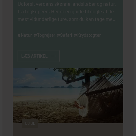
Udforsk verdens skønne landskaber og natur,
fra togkupeen. Her er en guide til nogle af de
mest vidunderlige ture, som du kan tage med
toget.
Natur
Togrejser
Safari
Krydstogter
LÆS ARTIKEL
GUIDE