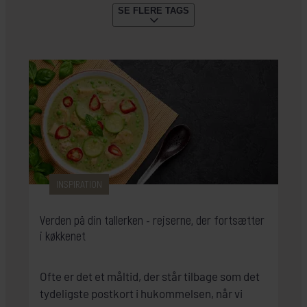
SE FLERE TAGS
FAMILIEFERIE
SNORKLING & DYKNING
(26)
(22)
GUIDE
STORBY
VANDRING
(20)
(20)
(18)
KRYDSTOGTER
REJSELEDEREN GUIDER
(18)
(17)
ØHOP
PLANLÆGNING
PARFERIE
(15)
(15)
(15)
SAFARI
GÆSTERNE FORTÆLLER
(12)
(11)
SOMMERREJSER
VINTERREJSER
(10)
(9)
KULTURAKTIV
KØR-SELV-FERIE
RELIGION
(8)
(7)
(7)
TOGREJSER
FESTLIGHEDER
(7)
(5)
SENSOMMERREJSER
FORÅR
CAMPING
(3)
(3)
(2)
BÆREDYGTIGHED
GENERATIONSREJSE
(2)
(1)
INSPIRATION
Verden på din tallerken - rejserne, der fortsætter
i køkkenet
Ofte er det et måltid, der står tilbage som det
tydeligste postkort i hukommelsen, når vi