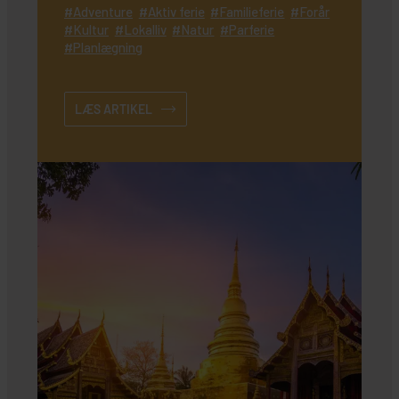
Adventure
Aktiv ferie
Familieferie
Forår
Kultur
Lokalliv
Natur
Parferie
Planlægning
LÆS ARTIKEL