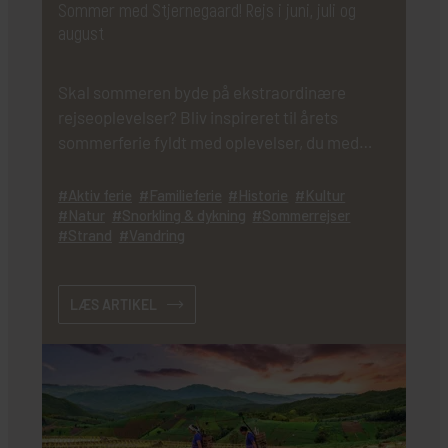
Sommer med Stjernegaard! Rejs i juni, juli og
august
Skal sommeren byde på ekstraordinære
rejseoplevelser? Bliv inspireret til årets
sommerferie fyldt med oplevelser, du med
garanti aldrig glemmer!
Aktiv ferie
Familieferie
Historie
Kultur
Natur
Snorkling & dykning
Sommerrejser
Strand
Vandring
LÆS ARTIKEL