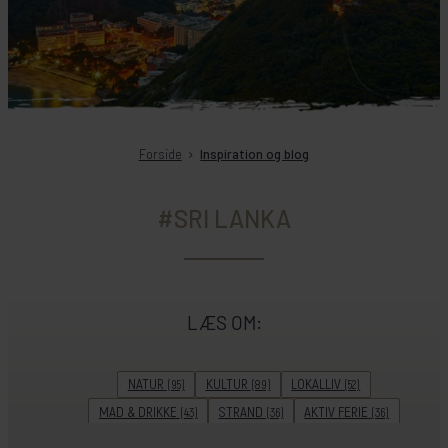
Forside
Inspiration og blog
#SRI LANKA
LÆS OM:
NATUR
KULTUR
LOKALLIV
(95)
(89)
(52)
MAD & DRIKKE
STRAND
AKTIV FERIE
(43)
(36)
(36)
ADVENTURE
HISTORIE
UNESCO
(32)
(29)
(28)