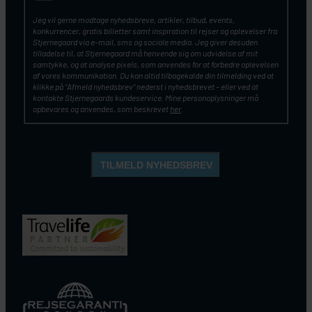
Jeg vil gerne modtage nyhedsbreve, artikler, tilbud, events,
konkurrencer, gratis billetter samt inspiration til rejser og oplevelser fra
Stjernegaard via e-mail, sms og sociale media. Jeg giver desuden
tilladelse til, at Stjernegaard må henvende sig om udvidelse af mit
samtykke, og at analyse pixels, som anvendes for at forbedre oplevelsen
af vores kommunikation. Du kan altid tilbagekalde din tilmelding ved at
klikke på ”Afmeld nyhedsbrev” nederst i nyhedsbrevet – eller ved at
kontakte Stjernegaards kundeservice. Mine personoplysninger må
opbevares og anvendes, som beskrevet
her
.