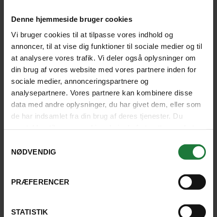
Denne hjemmeside bruger cookies
Vi bruger cookies til at tilpasse vores indhold og
annoncer, til at vise dig funktioner til sociale medier og til
at analysere vores trafik. Vi deler også oplysninger om
din brug af vores website med vores partnere inden for
sociale medier, annonceringspartnere og
analysepartnere. Vores partnere kan kombinere disse
data med andre oplysninger, du har givet dem, eller som
ARTIKEL
de har indsamlet fra din brug af deres tjenester. Du
samtykker til vores cookies, hvis du fortsætter med at
anvende vores hjemmeside.
Samtykkevalg
Guide – Her skal du rejse hen i januar, februar
NØDVENDIG
og marts
PRÆFERENCER
Vil du have sol? Vil du undgå regn? Vil du i
det hele taget opleve den diametrale
modsætning til den danske vinter?
STATISTIK