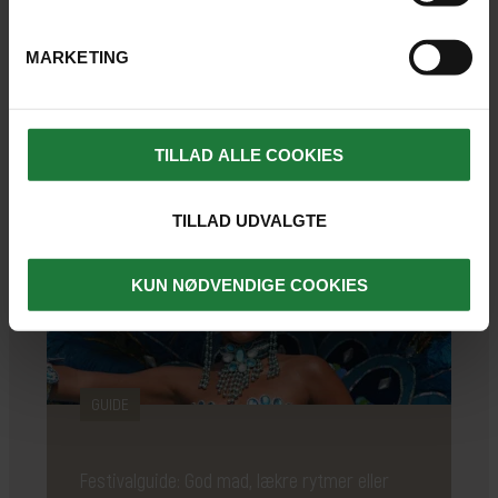
Familieferie
Lokalliv
Natur
Vinterrejser
MARKETING
Strand
Snorkling & dykning
Kultur
LÆS ARTIKEL
TILLAD ALLE COOKIES
TILLAD UDVALGTE
KUN NØDVENDIGE COOKIES
GUIDE
Festivalguide: God mad, lækre rytmer eller