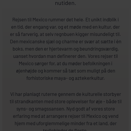
nutiden.
Rejsen til Mexico rummer det hele. Et unikt indblik i
en tid, der engang var, og et møde med en kultur, der
er så farverig, at selv regnbuen kigger misundeligt til.
Den mexicanske sjæl og charme er svær at sætte i én
boks, men den er hjertevarm og beundringsværdig,
uanset hvordan man definerer den. Vores rejser til
Mexico sørger for, at du møder befolkningen i
øjenhøjde og kommer så tæt som muligt på den
forhistoriske maya- og aztekerkultur.
Vi har planlagt ruterne gennem de kulturelle storbyer
til strandkanten med store oplevelser for øje - både til
syns- og smagssansen. Nyd godt af vores store
erfaring med at arrangere rejser til Mexico og vend
hjem med uforglemmelige minder fra et land, der
tryllebinder de fleste.