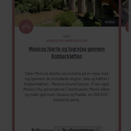
NYHED!
MEXICO
RUNDREJSE MED DANSK REJSELEDER
Mexicos hjerte og togrejse gennem
Kobberkløften
E
o
Oplev Mexicos skjulte naturskatte på en rejse med
tog igennem de storslåede slugter, dale og kløfter i
Kobberkløften – Mexicos Grand Canyon. Vi ser også
Mexico City, pyramiderne i Teotihuacán, Monte Albán
og nyder god mad i Oaxaca og Puebla, en UNESCO-
beskyttet perle.
Se afrejsedatoer
15-25
deltagere
(1)