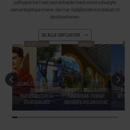
udflugterne i tæt samarbejde med vores udvalgte
samarbejdspartnere, der har indgående kendskab til
destinationen.
SE ALLE UDFLUGTER
MEXICO CITY
MÉRIDA
ME
Besøg Frida Kahlos
Byr
hus &
Besøg i traditionel
bes
kunstcenteret
hacienda, maya-
antr
Anahuacalli
landsby og cenoter
m