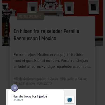
REJSEBERETNING
En hilsen fra rejseleder Pernille
Rasmussen i Mexico
En rundrejse i Mexico er et spejl til fortiden
med et genskær af nutiden. Vores rundrejser
er ledet af vores kyndige rejseledere, som ofte
bor i landet.
Rejselederen guider
Guide
Historie
Kultur
Mad & drikke
UNESCO
LÆS ARTIKEL