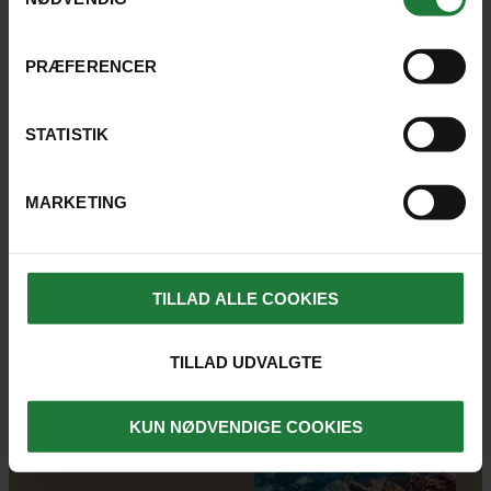
PRÆFERENCER
STATISTIK
HVORDAN OPLEVER JEG MEXICO
MED STJERNEGAARD?
MARKETING
Vi har sammensat flere rejseforslag, som vi mener
TILLAD ALLE COOKIES
giver det bedste og mest autentiske indtryk af
Mexico. Rejserne rummer mange facetter, og du har
TILLAD UDVALGTE
naturligvis mulighed for at tilpasse rejsen til netop
dine ønsker. Alligevel kan vi opdele rejserne i to
KUN NØDVENDIGE COOKIES
overordnede kategorier: