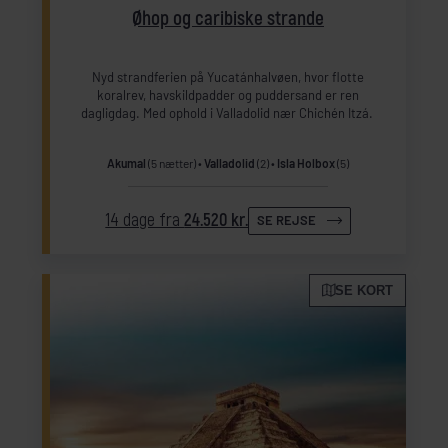
Øhop og caribiske strande
Nyd strandferien på Yucatánhalvøen, hvor flotte
koralrev, havskildpadder og puddersand er ren
dagligdag. Med ophold i Valladolid nær Chichén Itzá.
Akumal
(5 nætter)
Valladolid
(2)
Isla Holbox
(5)
14 dage fra
24.520 kr.
SE REJSE
SE KORT