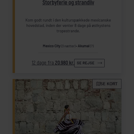
Storbyferie og strandliv
Kom godt rundt i den kulturspækkede mexicanske
hovedstad, inden der venter 8 dage på østkystens
tropestrande.
Mexico City
(3 nætter)
Akumal
(7)
12 dage fra
20.980 kr.
SE REJSE
SE KORT