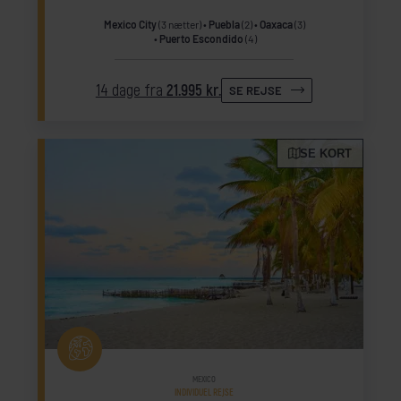
Mexico City
(3 nætter)
Puebla
(2)
Oaxaca
(3)
Puerto Escondido
(4)
14 dage fra
21.995 kr.
SE REJSE
SE KORT
MEXICO
INDIVIDUEL REJSE