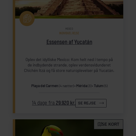
MEXICO
INDIVIDUEL REJSE
Essensen af Yucatán
Oplev det idylliske Mexico: Kom helt ned i tempo på
de indbydende strande, oplev verdensvidunderet
Chichén Itzá og få store naturoplevelser på Yucatán.
Playa del Carmen
(4 nætter)
Mérida
(3)
Tulum
(5)
14 dage fra
29.920 kr.
SE REJSE
SE KORT