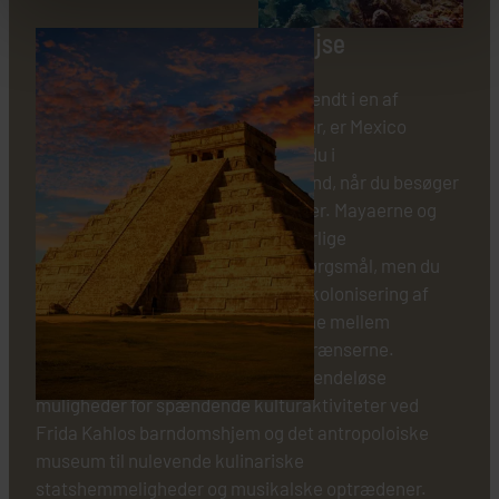
Den kulturelle opdagelsesrejse
Hvis du drømmer om at blive stedkendt i en af
verdens mest fascinerende kulturer, er Mexico
destinationen for dig. Her vandrer du i
bogstaveligtste forstand i helligt land, når du besøger
ruinbyerne fra de tabte civilisationer. Mayaerne og
aztekerne har efterladt os forunderlige
bygningsværker og ubesvarede spørgsmål, men du
kommer også tæt på den spanske kolonisering af
landet og mærker straks forskellene mellem
landsdelene, når du krydser statsgrænserne.
Hovedstaden Mexico City byder på endeløse
muligheder for spændende kulturaktiviteter ved
Frida Kahlos barndomshjem og det antropoloiske
museum til nulevende kulinariske
statshemmeligheder og musikalske optrædener.