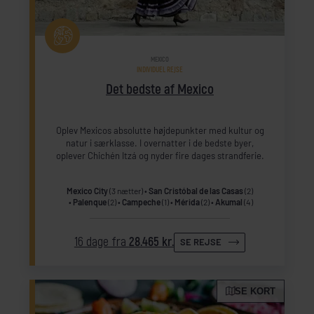
MEXICO
INDIVIDUEL REJSE
Det bedste af Mexico
Oplev Mexicos absolutte højdepunkter med kultur og
natur i særklasse. I overnatter i de bedste byer,
oplever Chichén Itzá og nyder fire dages strandferie.
Mexico City
(3 nætter)
San Cristóbal de las Casas
(2)
Palenque
(2)
Campeche
(1)
Mérida
(2)
Akumal
(4)
16 dage fra
28.465 kr.
SE REJSE
SE KORT