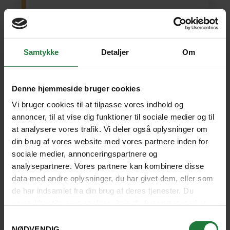
San José
(1 nat)
Manuel Antonio
(3)
Monte Verde
(2)
La Fortuna/Arenal
(3)
San José
(1)
Playa Del Carmen
(4)
Samtykke
Detaljer
Om
16 dage fra
28.935 kr.
SE REJSE
Denne hjemmeside bruger cookies
Vi bruger cookies til at tilpasse vores indhold og
annoncer, til at vise dig funktioner til sociale medier og til
DET SIGER VORES GÆSTER ...
at analysere vores trafik. Vi deler også oplysninger om
din brug af vores website med vores partnere inden for
sociale medier, annonceringspartnere og
analysepartnere. Vores partnere kan kombinere disse
data med andre oplysninger, du har givet dem, eller som
de har indsamlet fra din brug af deres tjenester. Du
samtykker til vores cookies, hvis du fortsætter med at
anvende vores hjemmeside.
Samtykkevalg
NØDVENDIG