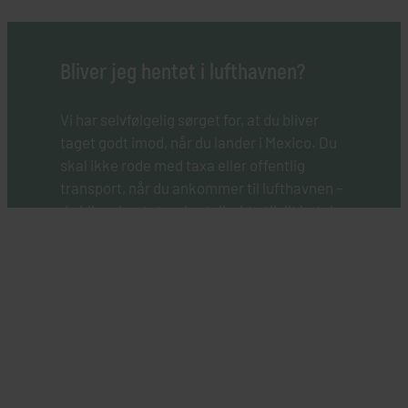
Bliver jeg hentet i lufthavnen?
Vi har selvfølgelig sørget for, at du bliver
taget godt imod, når du lander i Mexico. Du
skal ikke rode med taxa eller offentlig
transport, når du ankommer til lufthavnen –
du bliver hentet og kørt direkte til dit hotel.
Vi har faktisk sørget for alle dine
transporter på rejsen, som kan variere fra
private til offentlige transporter, som du
ønsker det.