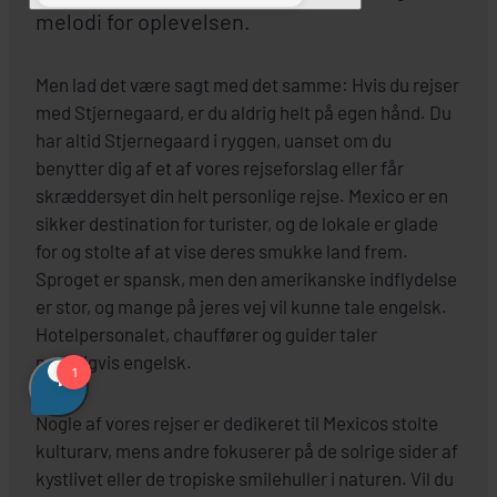
melodi for oplevelsen.
Men lad det være sagt med det samme: Hvis du rejser
med Stjernegaard, er du aldrig helt på egen hånd. Du
har altid Stjernegaard i ryggen, uanset om du
benytter dig af et af vores rejseforslag eller får
skræddersyet din helt personlige rejse. Mexico er en
sikker destination for turister, og de lokale er glade
for og stolte af at vise deres smukke land frem.
Sproget er spansk, men den amerikanske indflydelse
er stor, og mange på jeres vej vil kunne tale engelsk.
Hotelpersonalet, chauffører og guider taler
naturligvis engelsk.
Nogle af vores rejser er dedikeret til Mexicos stolte
kulturarv, mens andre fokuserer på de solrige sider af
kystlivet eller de tropiske smilehuller i naturen. Vil du