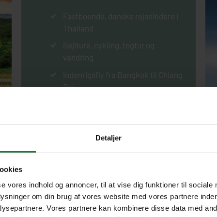
Fastboende, danske rejseledere i
Thailand
Sejlture, cykling, togtur og
vandring
Indenrigsfly fra Bangkok til Chiang
Rai
Alle entréer og udflugter inkluderet
Mulighed for strandforlængelse i
Hua Hin
Detaljer
SE DAGSPROGRAM
ookies
se vores indhold og annoncer, til at vise dig funktioner til sociale
plysninger om din brug af vores website med vores partnere inden
ysepartnere. Vores partnere kan kombinere disse data med andr