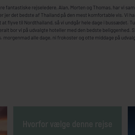
 fantastiske rejseledere, Alan, Morten og Thomas, har vi sa
er jer det bedste af Thailand på den mest komfortable vis. Vi h
t at flyve til Nordthailand, så vi undgår hele dage i bussædet.
ralt bor vi på udvalgte hoteller med den bedste beliggenhed. St
s. morgenmad alle dage, ni frokoster og otte middage på udval
Hvorfor vælge denne rejse