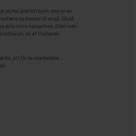
uk og har god tid i byen, som er en
mosfære og masser at se på. Gå på
og dets store natmarked. Sidst men
oi Inthanon, en af Thailands
e for, at I får de allerbedste
yde.