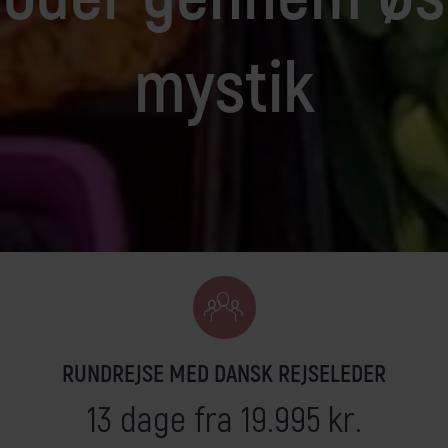
ejseleder
et krydstogt efter dine ønsker
Egypten
Kenya
mystik
Færøerne
Kina
Galápagos
Kirgisistan
Georgien
Kroatien
Grønland
Laos
Guatemala
Madagaskar
RUNDREJSE MED DANSK REJSELEDER
13 dage fra 19.995 kr.