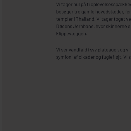
Vi tager hul på ti oplevelsesspækked
besøger tre gamle hovedstæder, fe
templer i Thailand. Vi tager toget 
Dødens Jernbane, hvor skinnerne er 
klippevæggen.
Vi ser vandfald i syv plateauer, og vi 
symfoni af cikader og fuglefløjt. Vi