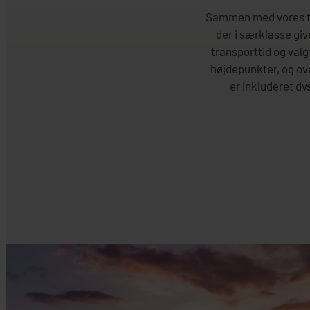
Sammen med vores tre
der i særklasse giv
transporttid og valg
højdepunkter, og ove
er inkluderet dv