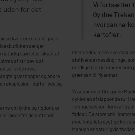
Vi fortsætter 
e uden for det
Gyldne Trekant
hvordan narkot
kartofler.
esiske kvarters smalle gader
elsesbutikken sælger
Eller endnu mere eksotisk: K
naturlig størrelse, skabt af
afstivende messingringe, som
pirres af stribevis af
nordlige bjergstammer som 
ed ser vi de mest
grænsen til Myanmar.
restegte græshopper og andre
 en eksplosion i dufte, lyde og
Vi ankommer til skønne Maekok
cykler en afslappende tur i lan
foryngelseskur i form af trad
uderne om lykke og rigdom, er
fødder. De store smil komme
nem røgen fra de duftende
med hotellets dygtige kok ska
Menuen er naturligvis thaila