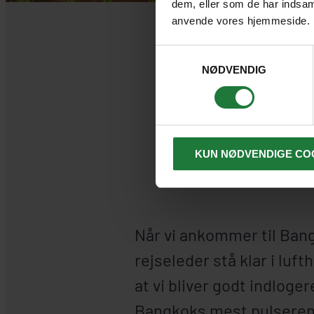
dem, eller som de har indsaml
anvende vores hjemmeside.
Samtykkevalg
NØDVENDIG
EN 
KUN NØDVENDIGE CO
Når vi ankommer til Bang
rejseleder stå klar i luf
at vi bliver godt indloge
Bangkoks mest pulseren