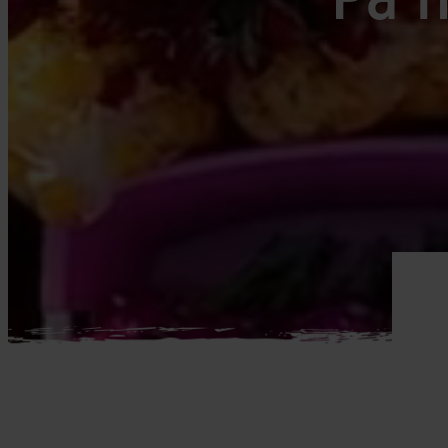
Mellemøsten
dansk r
Bali
Nordamerika
Balkan
Oceanien
Bhutan
Sydamerika
Bolivia
Borneo
Brasilien