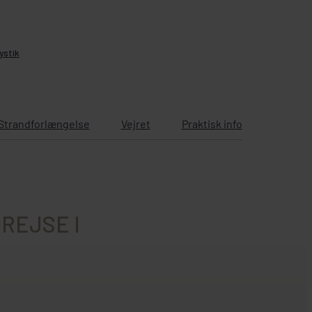
ystik
Strandforlængelse
Vejret
Praktisk info
REJSE I