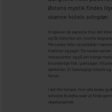
Østens mystik findes lig
skønne hotels svingdør.
Vi oplever de særeste ting i det kin
og får historien om, hvorfor begrav
Mercedes-biler og lystbåde i næsten 
trælister og papir. De nasale sanser 
restauranter, og på det trange mark
forunderlige fisk, grønsager, fritu
lækkerier. Et fabelagtigt folkeliv og
farver.
I det lille tempel, hvor alle beder g
selveste Buddha svær at finde gen
røgelsespinde.