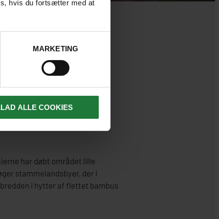
s, hvis du fortsætter med at
MARKETING
ØNNE
LLAD ALLE COOKIES
ierne har døbt området lille
søger stammelandsbyer, der i
bredden i hytter af flettet bambus