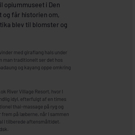
til opiummuseet i Den
 og får historien om,
ika blev til blomster og
vinder med giraflang hals under
 man traditionelt ser det hos
padaung og kayang oppe omkring
 River Village Resort, hvor I
dlig idyl, efterfulgt af en times
itionel thai-massage på ryg og
r frem på læberne, når I sammen
l I tilberede aftensmåltidet.
ndsk.