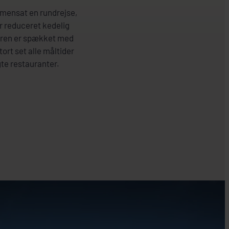
mmensat en rundrejse,
ar reduceret kedelig
 Turen er spækket med
ort set alle måltider
gte restauranter.