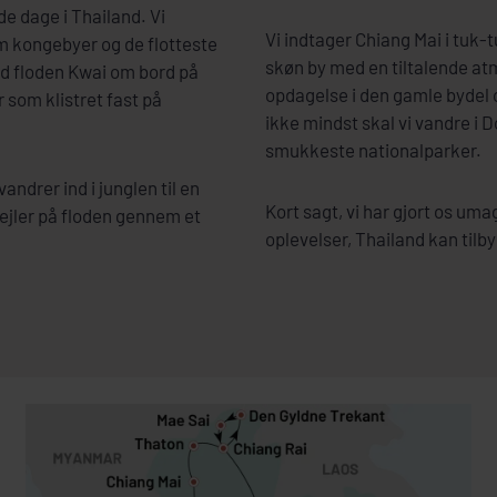
e dage i Thailand. Vi
Vi indtager Chiang Mai i tuk-t
m kongebyer og de flotteste
skøn by med en tiltalende at
ved floden Kwai om bord på
opdagelse i den gamle bydel 
som klistret fast på
ikke mindst skal vi vandre i D
smukkeste nationalparker.
vandrer ind i junglen til en
Kort sagt, vi har gjort os umag
 sejler på floden gennem et
oplevelser, Thailand kan tilb