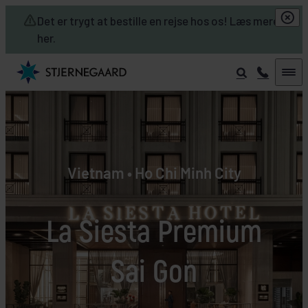
Skip to main content
Det er trygt at bestille en rejse hos os! Læs mere
her.
Vietnam • Ho Chi Minh City
La Siesta Premium
Sai Gon