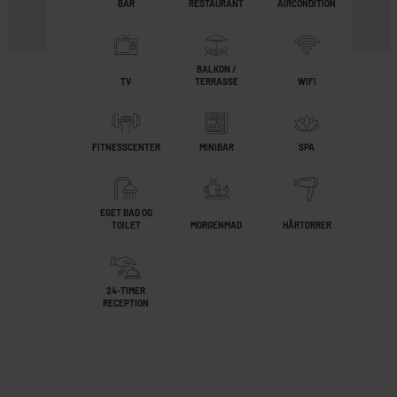
BAR
RESTAURANT
AIRCONDITION
BALKON /
TV
TERRASSE
WIFI
FITNESSCENTER
MINIBAR
SPA
EGET BAD OG
TOILET
MORGENMAD
HÅRTØRRER
24-TIMER
RECEPTION