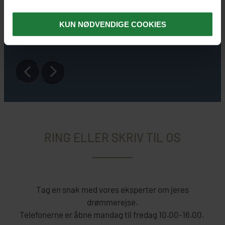
17 dage fra
17.645 kr.
SE REJSE
KUN NØDVENDIGE COOKIES
RING ELLER SKRIV TIL OS
Tag en snak med vores eksperter om jeres
drømmerejse.
Telefonerne er åbne mandag til fredag 10.00-16.00.