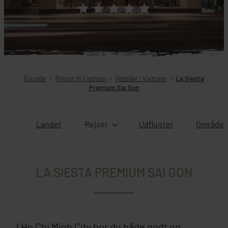
Forside
Rejser til Vietnam
Hoteller i Vietnam
La Siesta
Premium Sai Gon
Landet
Rejser
Udflugter
Områder 
LA SIESTA PREMIUM SAI GON
I Ho Chi Minh City bor du både godt og