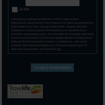
Ja tak
Jeg vil gerne modtage nyhedsbreve, artikler, tilbud, events,
konkurrencer, gratis billetter samt inspiration til rejser og oplevelser fra
Stjernegaard via e-mail, sms og sociale media. Jeg giver desuden
tilladelse til, at Stjernegaard må henvende sig om udvidelse af mit
samtykke, og at analyse pixels, som anvendes for at forbedre oplevelsen
af vores kommunikation. Du kan altid tilbagekalde din tilmelding ved at
klikke på ”Afmeld nyhedsbrev” nederst i nyhedsbrevet – eller ved at
kontakte Stjernegaards kundeservice. Mine personoplysninger må
opbevares og anvendes, som beskrevet
her
.