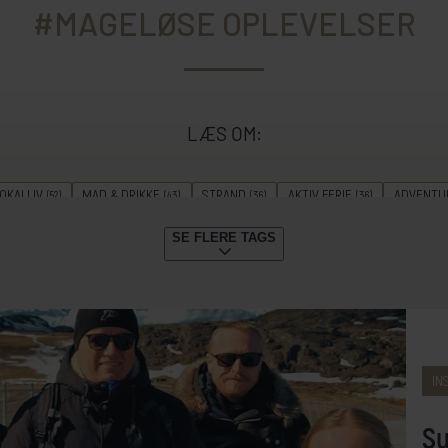
#MAGELØSE OPLEVELSER
LÆS OM:
OKALLIV
MAD & DRIKKE
STRAND
AKTIV FERIE
ADVENTU
(52)
(43)
(36)
(36)
DYKNING
GUIDE
STORBY
VANDRING
KRYDSTOGTER
(22)
(20)
(20)
(18)
(18)
SE FLERE TAGS
ERIE
SAFARI
GÆSTERNE FORTÆLLER
SOMMERREJSER
VI
(15)
(12)
(11)
(10)
N
TOGREJSER
FESTLIGHEDER
SENSOMMERREJSER
FORÅR
(7)
(7)
(5)
(3)
(3)
GENERATIONSREJSE
(1)
IN
Su