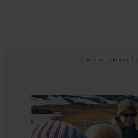
NATUR
KULTUR
L
(95)
(89)
FAMILIEFERIE
SNORKLING & 
(26)
PLANLÆGNING
PARF
(15)
KØR-SELV-FERIE
RELIGIO
(7)