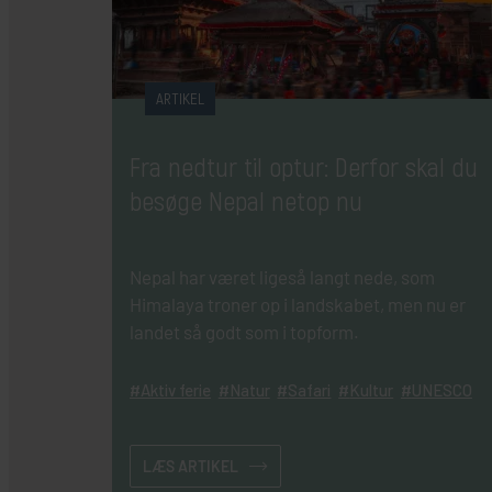
ARTIKEL
Fra nedtur til optur: Derfor skal du
besøge Nepal netop nu
Nepal har været ligeså langt nede, som
Himalaya troner op i landskabet, men nu er
landet så godt som i topform.
Aktiv ferie
Natur
Safari
Kultur
UNESCO
LÆS ARTIKEL