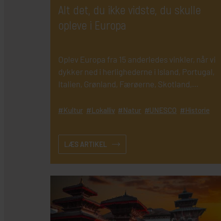
Alt det, du ikke vidste, du skulle
opleve i Europa
Oplev Europa fra 15 anderledes vinkler, når vi
dykker ned i herlighederne i Island, Portugal,
Italien, Grønland, Færøerne, Skotland,
Kroatien, m.fl.
Kultur
Lokalliv
Natur
UNESCO
Historie
LÆS ARTIKEL