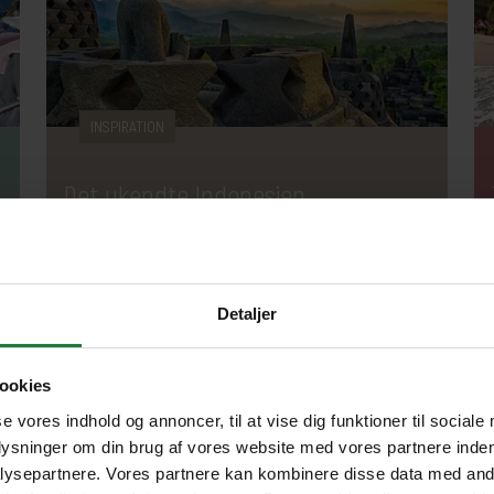
INSPIRATION
Det ukendte Indonesien
Indonesien er verdens største ørige, og
berømte Balis mindre kendte naboøer er et
Detaljer
skatkammer, du ikke vil gå glip af.
Adventure
Aktiv ferie
Natur
Strand
Øhop
ookies
Snorkling & dykning
se vores indhold og annoncer, til at vise dig funktioner til sociale
plysninger om din brug af vores website med vores partnere inden
ysepartnere. Vores partnere kan kombinere disse data med andr