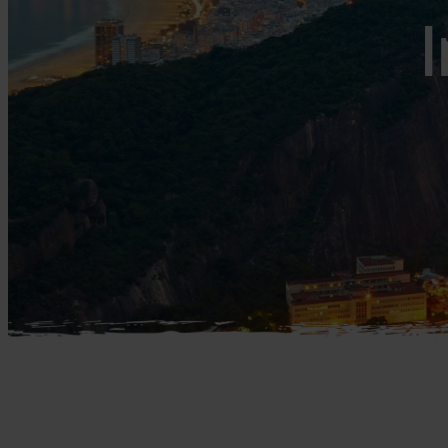
Mellemøsten
dansk r
I
Bali
Nordamerika
Balkan
Oceanien
Bhutan
Sydamerika
Bolivia
Borneo
Brasilien