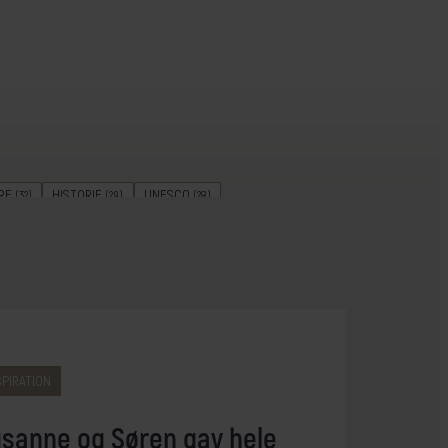
RE
HISTORIE
UNESCO
(32)
(29)
(28)
REJSELEDEREN GUIDER
ØHOP
(17)
(15)
NTERREJSER
KULTURAKTIV
(9)
(8)
CAMPING
BÆREDYGTIGHED
(2)
(2)
SPIRATION
sanne og Søren gav hele