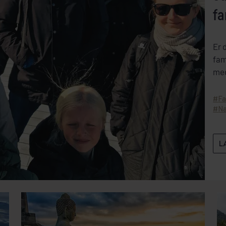
fa
Er 
fam
med
gen
Fa
Na
L