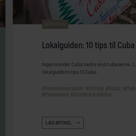
INSPIRATION
Lokalguiden: 10 tips til Cuba
Ingen kender Cuba bedre end cubanerne. Læ
lokalguidens tips til Cuba.
Rejselederen guider
Historie
Kultur
Mad 
Planlægning
Snorkling & dykning
LÆS ARTIKEL