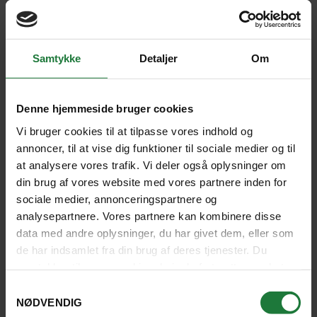
Samtykke
Detaljer
Om
Denne hjemmeside bruger cookies
Vi bruger cookies til at tilpasse vores indhold og
annoncer, til at vise dig funktioner til sociale medier og til
at analysere vores trafik. Vi deler også oplysninger om
din brug af vores website med vores partnere inden for
sociale medier, annonceringspartnere og
Det er altid dejligt at rejse med jer!
analysepartnere. Vores partnere kan kombinere disse
God behandling. Altid søde folk jeg
data med andre oplysninger, du har givet dem, eller som
de har indsamlet fra din brug af deres tjenester. Du
taler med når jeg ringer.
samtykker til vores cookies, hvis du fortsætter med at
anvende vores hjemmeside.
Samtykkevalg
ELSE PANUM CORTES, NÆSTVED
NØDVENDIG