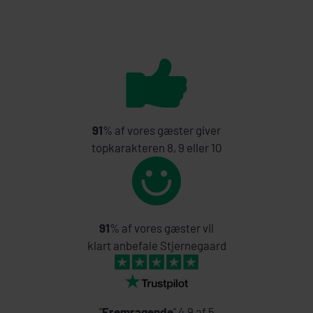
91
% af vores gæster giver
topkarakteren 8, 9 eller 10
91
% af vores gæster vil
klart anbefale Stjernegaard
"
Fremragende
" 4,9 af 5