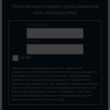
Tilmeld dig vores nyhedsbrev og bliv opdateret på
rejser, foredrag og tilbud.
FULDE NAVN
*
E-MAIL
*
Ja tak
Jeg vil gerne modtage nyhedsbreve, artikler, tilbud, events,
konkurrencer, gratis billetter samt inspiration til rejser og oplevelser fra
Stjernegaard via e-mail, sms og sociale media. Jeg giver desuden
tilladelse til, at Stjernegaard må henvende sig om udvidelse af mit
samtykke, og at analyse pixels, som anvendes for at forbedre oplevelsen
af vores kommunikation. Du kan altid tilbagekalde din tilmelding ved at
klikke på ”Afmeld nyhedsbrev” nederst i nyhedsbrevet – eller ved at
kontakte Stjernegaards kundeservice. Mine personoplysninger må
opbevares og anvendes, som beskrevet
her
.