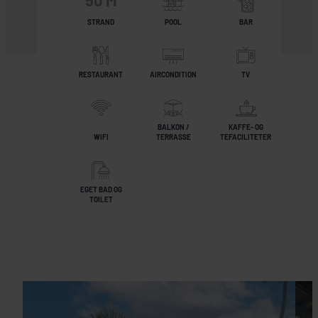
50 M
STRAND
POOL
BAR
RESTAURANT
AIRCONDITION
TV
BALKON /
KAFFE- OG
WIFI
TERRASSE
TEFACILITETER
EGET BAD OG
TOILET