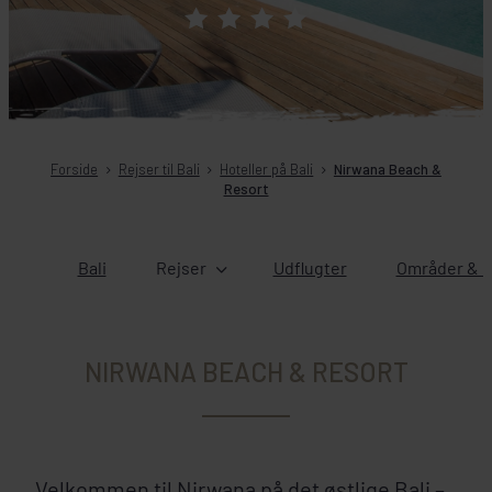
Forside
Rejser til Bali
Hoteller på Bali
Nirwana Beach &
Resort
Bali
Rejser
Udflugter
Områder & b
NIRWANA BEACH & RESORT
Velkommen til Nirwana på det østlige Bali –