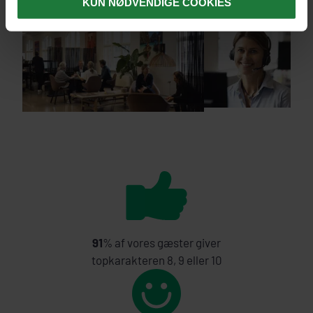
KUN NØDVENDIGE COOKIES
91
% af vores gæster giver
topkarakteren 8, 9 eller 10