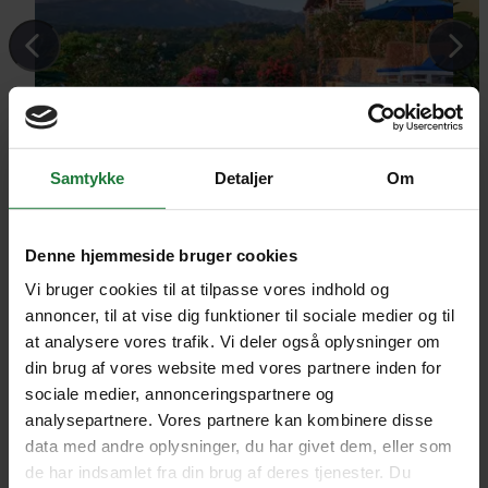
Samtykke
Detaljer
Om
Denne hjemmeside bruger cookies
Vi bruger cookies til at tilpasse vores indhold og
annoncer, til at vise dig funktioner til sociale medier og til
at analysere vores trafik. Vi deler også oplysninger om
din brug af vores website med vores partnere inden for
0 REJSER TIL RINJANI MOUNTAIN
sociale medier, annonceringspartnere og
analysepartnere. Vores partnere kan kombinere disse
LODGE
data med andre oplysninger, du har givet dem, eller som
de har indsamlet fra din brug af deres tjenester. Du