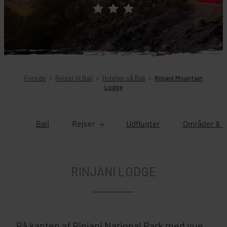
Forside
Rejser til Bali
Hoteller på Bali
Rinjani Mountain
Lodge
Bali
Rejser
Udflugter
Områder & b
RINJANI LODGE
På kanten af Rinjani National Park med vue