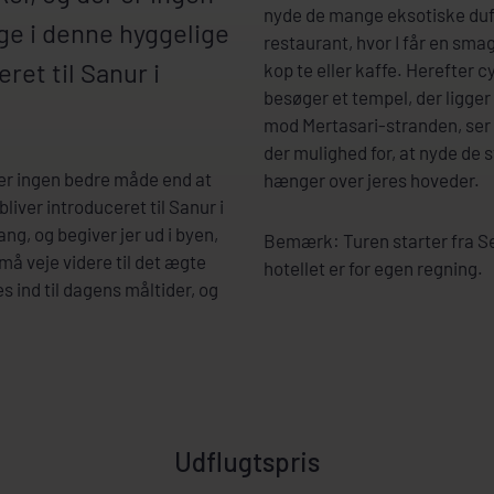
nyde de mange eksotiske dufte
ge i denne hyggelige
restaurant, hvor I får en s
eret til Sanur i
kop te eller kaffe. Herefter 
besøger et tempel, der ligg
mod Mertasari-stranden, ser
der mulighed for, at nyde de 
 er ingen bedre måde end at
hænger over jeres hoveder.
bliver introduceret til Sanur i
ng, og begiver jer ud i byen,
Bemærk: Turen starter fra Seg
må veje videre til det ægte
hotellet er for egen regning.
s ind til dagens måltider, og
Udflugtspris