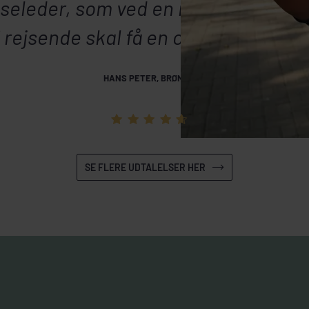
jseleder, som ved en masse om Bali o
i rejsende skal få en oplevelsesrig tu
HANS PETER, BRØNSHØJ
4.7
SE FLERE UDTALELSER HER