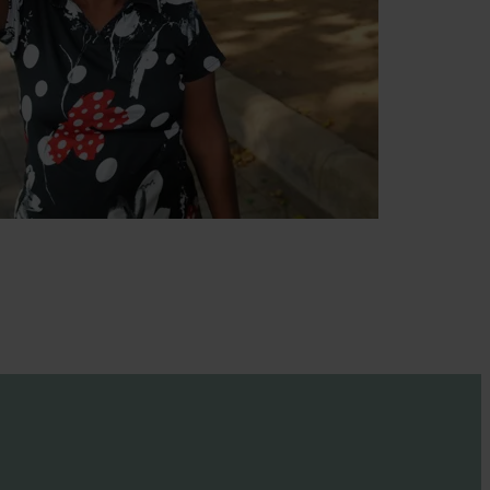
g gør alt for, at
r.