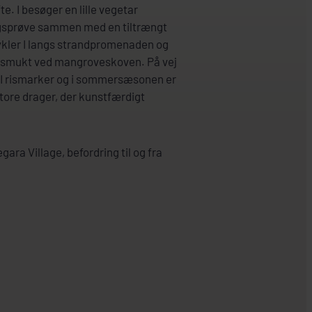
. I besøger en lille vegetar
magsprøve sammen med en tiltrængt
cykler I langs strandpromenaden og
er smukt ved mangroveskoven. På vej
 I rismarker og i sommersæsonen er
store drager, der kunstfærdigt
ara Village, befordring til og fra