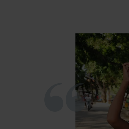
nde landskab, som bedst
.