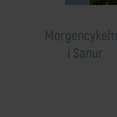
Mellemøsten
dansk r
Bali
Nordamerika
Balkan
Oceanien
Bhutan
Sydamerika
Morgencykelt
Bolivia
Borneo
i Sanur
Brasilien