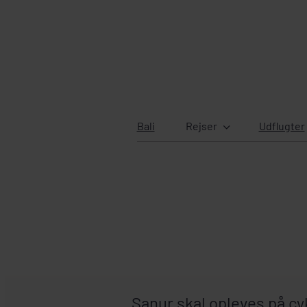
Bali
Rejser
Udflugter
Sanur skal opleves på cyk