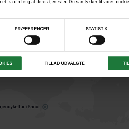
et fra din brug af deres tjenester. Du samtykker til vores cookie
minimum 2 persone
Morgenmad
bestiller udflugten
Vigtigt: Turen starter fra
Segara Village hotel kl.
PRÆFERENCER
STATISTIK
06.30. Gå eller tag en
OKIES
TILLAD UDVALGTE
TI