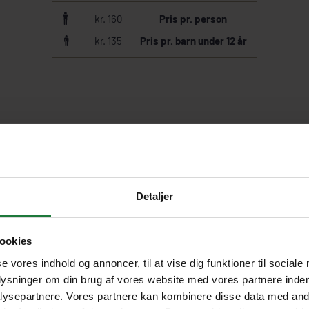
kr. 160
Pris pr. person
kr. 135
Pris pr. barn under 12 år
Fakta om udflugten
Detaljer
ookies
taxa derhen. Det ko
se vores indhold og annoncer, til at vise dig funktioner til sociale
Engelsktalende guide
ca. 30 kr.
plysninger om din brug af vores website med vores partnere inden
Udstyr
ysepartnere. Vores partnere kan kombinere disse data med andr
Prisen er baseret p