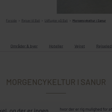
Forside
Rejser til Bali
Udflugter på Bali
Morgencykeltur i Sanur
Områder & byer
Hoteller
Vejret
Rejseled
MORGENCYKELTUR I SANUR
hvor der er rig mulighed for at
el, og der er ingen